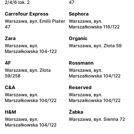
Warszawa, вул. Sabały 3
Warszawa, вул. Majdańska
2/4/6 lok. 2
47
11
Carrefour Express
Sephora
Lewiatan
Lewiatan
Warszawa, вул. Emilii Plater
Warszawa, вул.
Warszawa al. Stanów
Warszawa, вул.
47
Marszałkowska 116/122
Zjednoczonych 72 Lok. 4
Bernardyńska 25
Zara
Organic
Lewiatan
Lewiatan
Warszawa, вул.
Warszawa, вул. Złota 59
Warszawa, вул. Bolesława
Warszawa, вул. Globusowa
Marszałkowska 104-122
Podczaszyńskiego 1/3
21
4F
Rossmann
Lewiatan
Lewiatan
Warszawa, вул. Złota
Warszawa, вул.
Warszawa, вул. Sonaty 5
Warszawa, вул. Gen.
59/258
Marszałkowska 104/122
Tadeusza Pełczyńskiego 32
Lok. 1,2
C&A
Reserved
Warszawa, вул.
Warszawa, вул.
Lewiatan
Lewiatan
Marszałkowska 104/122
Marszałkowska 104/122
Warszawa, вул. Sándora
Warszawa, вул. Wrzeciono
Petöfiego 3
48
H&M
Żabka
Warszawa, вул.
Warszawa, вул. Sienna 72
Lewiatan
Lewiatan
Marszałkowska 104/122
Warszawa, вул. Antoniego
Warszawa, вул.