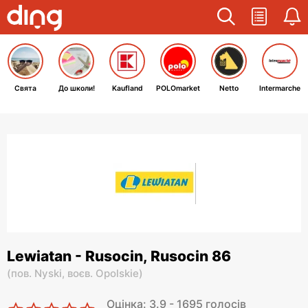
Свята
До школи!
Kaufland
POLOmarket
Netto
Intermarche
Lewiatan - Rusocin, Rusocin 86
(
пов. Nyski,
воєв. Opolskie
)
Оцінка: 3.9 - 1695 голосів