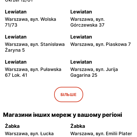
Lewiatan
Lewiatan
Warszawa, вул. Wolska
Warszawa, вул.
71/73
Górczewska 37
Lewiatan
Lewiatan
Warszawa, вул. Stanisława
Warszawa, вул. Piaskowa 7
Żaryna 5
Lewiatan
Lewiatan
Warszawa, вул. Puławska
Warszawa, вул. Jurija
67 Lok. 41
Gagarina 25
Lewiatan
Lewiatan
Warszawa, вул. Egipska 4
Warszawa, вул. Elbląska 37
БІЛЬШЕ
Lewiatan
Lewiatan
Warszawa, вул. Erazma
Warszawa, вул.
Магазини інших мереж у вашому регіоні
Ciołka 30
Międzyborska 48
Żabka
Żabka
Lewiatan
Lewiatan
Warszawa, вул. Łucka
Warszawa, вул. Emilii Plater