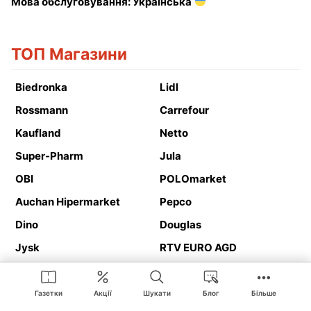
Мова обслуговування: Українська
ТОП Магазини
Biedronka
Lidl
Rossmann
Carrefour
Kaufland
Netto
Super-Pharm
Jula
OBI
POLOmarket
Auchan Hipermarket
Pepco
Dino
Douglas
Jysk
RTV EURO AGD
Action
Media Expert
Deichmann
Media Markt
Газетки
Акції
Шукати
Блог
Більше