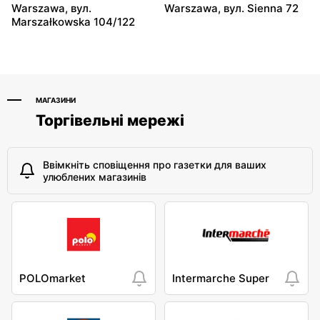
Warszawa, вул.
Warszawa, вул. Sienna 72
Lewiatan
Lewiatan
Marszałkowska 104/122
Warszawa, вул. Antoniego
Warszawa, вул.
Kocjana 1/42
Szeligowska 30 Lok. U2
МАГАЗИНИ
Торгівельні мережі
Ввімкніть сповіщення про газетки для ваших
улюблених магазинів
POLOmarket
Intermarche Super