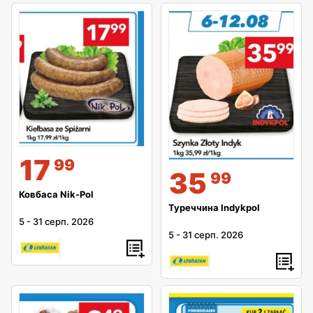
17
99
35
99
Ковбаса Nik-Pol
Туреччина Indykpol
5
-
31 серп. 2026
5
-
31 серп. 2026