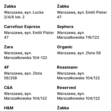
Ciołka 30
Międzyborska 48
Żabka
Żabka
Lewiatan
Lewiatan
Warszawa, вул. Łucka
Warszawa, вул. Emilii Plater
Warszawa, вул. Sabały 3
Warszawa, вул. Majdańska
2/4/6 lok. 2
47
11
Carrefour Express
Sephora
Lewiatan
Lewiatan
Warszawa, вул. Emilii Plater
Warszawa, вул.
Warszawa al. Stanów
Warszawa, вул.
47
Marszałkowska 116/122
Zjednoczonych 72 Lok. 4
Bernardyńska 25
Zara
Organic
Lewiatan
Lewiatan
Warszawa, вул.
Warszawa, вул. Złota 59
Warszawa, вул. Bolesława
Warszawa, вул. Globusowa
Marszałkowska 104-122
Podczaszyńskiego 1/3
21
4F
Rossmann
Lewiatan
Lewiatan
Warszawa, вул. Złota
Warszawa, вул.
Warszawa, вул. Sonaty 5
Warszawa, вул. Gen.
59/258
Marszałkowska 104/122
Tadeusza Pełczyńskiego 32
Lok. 1,2
C&A
Reserved
Warszawa, вул.
Warszawa, вул.
Lewiatan
Lewiatan
Marszałkowska 104/122
Marszałkowska 104/122
Warszawa, вул. Sándora
Warszawa, вул. Wrzeciono
Petöfiego 3
48
H&M
Żabka