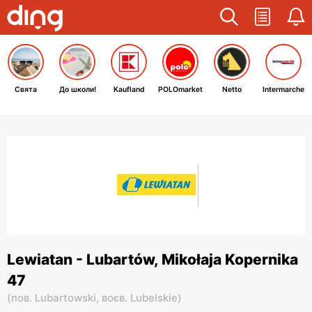
Свята
До школи!
Kaufland
POLOmarket
Netto
Intermarche
Lewiatan - Lubartów, Mikołaja Kopernika
47
(
пов. Lubartowski,
воєв. Lubelskie
)