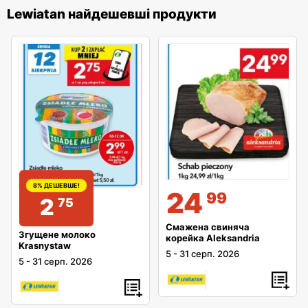
Lewiatan найдешевші продукти
8% ДЕШЕВШЕ!
24
99
2
75
Смажена свиняча
Згущене молоко
корейка Aleksandria
Krasnystaw
5
-
31 серп. 2026
5
-
31 серп. 2026