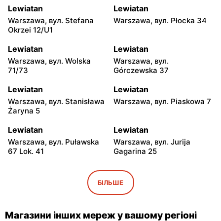
Lewiatan
Lewiatan
Warszawa, вул. Stefana
Warszawa, вул. Płocka 34
Okrzei 12/U1
Lewiatan
Lewiatan
Warszawa, вул. Wolska
Warszawa, вул.
71/73
Górczewska 37
Lewiatan
Lewiatan
Warszawa, вул. Stanisława
Warszawa, вул. Piaskowa 7
Żaryna 5
Lewiatan
Lewiatan
Warszawa, вул. Puławska
Warszawa, вул. Jurija
67 Lok. 41
Gagarina 25
Lewiatan
Lewiatan
Warszawa, вул. Egipska 4
Warszawa, вул. Elbląska 37
БІЛЬШЕ
Lewiatan
Lewiatan
Warszawa, вул. Erazma
Warszawa, вул.
Магазини інших мереж у вашому регіоні