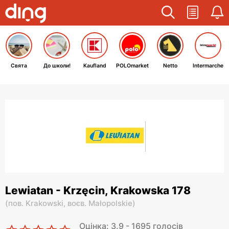
Свята
До школи!
Kaufland
POLOmarket
Netto
Intermarche
Lewiatan - Krzęcin, Krakowska 178
(
пов. Krakowski,
воєв. Małopolskie
)
Оцінка: 3.9 - 1695 голосів