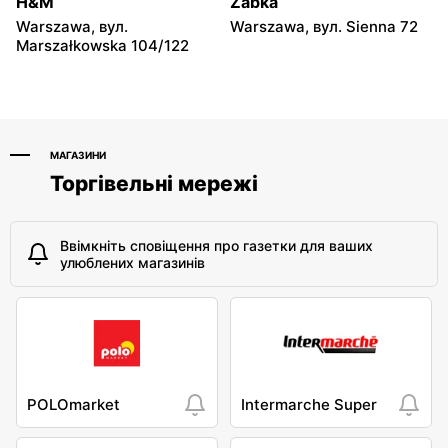
H&M
Żabka
Warszawa, вул.
Warszawa, вул. Sienna 72
Lewiatan
Lewiatan
Marszałkowska 104/122
Warszawa, вул. Antoniego
Warszawa, вул.
Kocjana 1/42
Szeligowska 30 Lok. U2
МАГАЗИНИ
Торгівельні мережі
Ввімкніть сповіщення про газетки для ваших
улюблених магазинів
POLOmarket
Intermarche Super