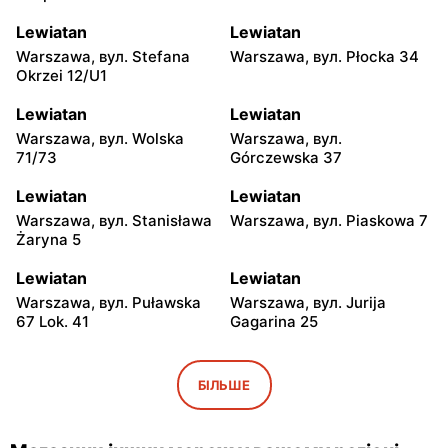
Lewiatan
Lewiatan
Warszawa, вул. Stefana
Warszawa, вул. Płocka 34
Okrzei 12/U1
Lewiatan
Lewiatan
Warszawa, вул. Wolska
Warszawa, вул.
71/73
Górczewska 37
Lewiatan
Lewiatan
Warszawa, вул. Stanisława
Warszawa, вул. Piaskowa 7
Żaryna 5
Lewiatan
Lewiatan
Warszawa, вул. Puławska
Warszawa, вул. Jurija
67 Lok. 41
Gagarina 25
Lewiatan
Lewiatan
Warszawa, вул. Egipska 4
Warszawa, вул. Elbląska 37
БІЛЬШЕ
Lewiatan
Lewiatan
Warszawa, вул. Erazma
Warszawa, вул.