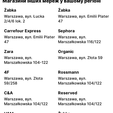
Магазини інших мереж у вашому регіоні
Ciołka 30
Międzyborska 48
Żabka
Żabka
Lewiatan
Lewiatan
Warszawa, вул. Łucka
Warszawa, вул. Emilii Plater
Warszawa, вул. Sabały 3
Warszawa, вул. Majdańska
2/4/6 lok. 2
47
11
Carrefour Express
Sephora
Lewiatan
Lewiatan
Warszawa, вул. Emilii Plater
Warszawa, вул.
Warszawa al. Stanów
Warszawa, вул.
47
Marszałkowska 116/122
Zjednoczonych 72 Lok. 4
Bernardyńska 25
Zara
Organic
Lewiatan
Lewiatan
Warszawa, вул.
Warszawa, вул. Złota 59
Warszawa, вул. Bolesława
Warszawa, вул. Globusowa
Marszałkowska 104-122
Podczaszyńskiego 1/3
21
4F
Rossmann
Lewiatan
Lewiatan
Warszawa, вул. Złota
Warszawa, вул.
Warszawa, вул. Sonaty 5
Warszawa, вул. Gen.
59/258
Marszałkowska 104/122
Tadeusza Pełczyńskiego 32
Lok. 1,2
C&A
Reserved
Warszawa, вул.
Warszawa, вул.
Lewiatan
Lewiatan
Marszałkowska 104/122
Marszałkowska 104/122
Warszawa, вул. Sándora
Warszawa, вул. Wrzeciono
Petöfiego 3
48