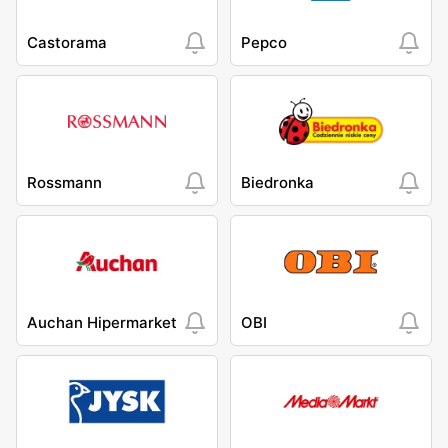
Castorama
Pepco
Rossmann
Biedronka
Auchan Hipermarket
OBI