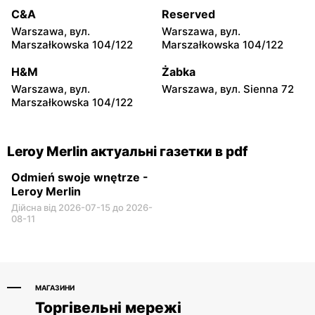
C&A
Reserved
Leroy Merlin
Leroy Merlin
Warszawa, вул.
Warszawa, вул.
Kalisz, вул. Poznańska
Poczesna, вул. Krakowska
Marszałkowska 104/122
Marszałkowska 104/122
121/131
7
H&M
Żabka
Leroy Merlin
Leroy Merlin
Warszawa, вул.
Warszawa, вул. Sienna 72
Mielec, вул. Powstańców
Bydgoszcz, вул. Mariana
Marszałkowska 104/122
Warszawy 6
Rejewskiego 5
Leroy Merlin актуальні газетки в pdf
Odmień swoje wnętrze -
Leroy Merlin
Дійсна від 2026-07-15 до 2026-
08-11
МАГАЗИНИ
Торгівельні мережі