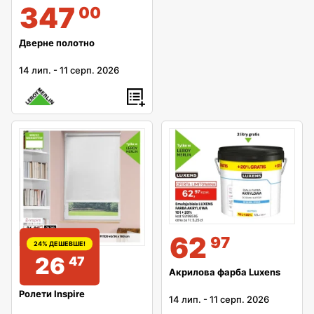
347
00
Дверне полотно
14 лип.
-
11 серп. 2026
62
97
24% ДЕШЕВШЕ!
26
47
Акрилова фарба Luxens
Ролети Inspire
14 лип.
-
11 серп. 2026