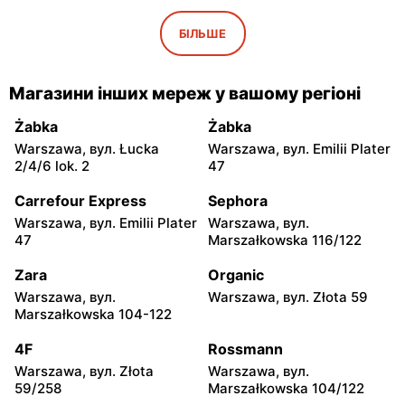
Leroy Merlin
Leroy Merlin
Łódź, вул. Pojezierska 93
Łódź, вул. Pabianicka 245
БІЛЬШЕ
Leroy Merlin
Leroy Merlin
Bełchatów, вул. Armii
Lublin al. Spółdzielczości
Магазини інших мереж у вашому регіоні
Krajowej 9
Pracy 32
Żabka
Żabka
Leroy Merlin
Leroy Merlin
Warszawa, вул. Łucka
Warszawa, вул. Emilii Plater
Lublin al. Wincentego
Sieradz, вул. Henryka
2/4/6 lok. 2
47
Witosa 32
Sienkiewicza 1
Carrefour Express
Sephora
Leroy Merlin
Leroy Merlin
Warszawa, вул. Emilii Plater
Warszawa, вул.
Olsztyn, вул. Juliana
Białystok, вул. Hetmańska
47
Marszałkowska 116/122
Tuwima 25
18
Zara
Organic
Leroy Merlin
Leroy Merlin
Warszawa, вул.
Warszawa, вул. Złota 59
Białystok, вул. Produkcyjna
Toruń, вул. szosa Lubicka
Marszałkowska 104-122
86
155
4F
Rossmann
Leroy Merlin
Leroy Merlin
Warszawa, вул. Złota
Warszawa, вул.
Konin, вул. Spółdzielców 16
Inowrocław, вул. Wojska
59/258
Marszałkowska 104/122
Polskiego 16