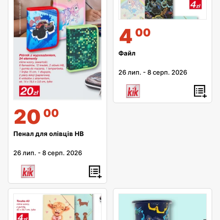
4
00
Файл
26 лип.
-
8 серп. 2026
20
00
Пенал для олівців HB
26 лип.
-
8 серп. 2026