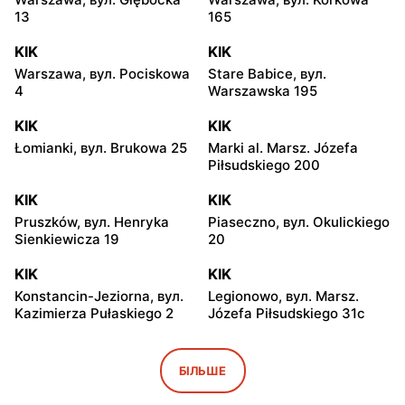
13
165
KIK
KIK
Warszawa, вул. Pociskowa
Stare Babice, вул.
4
Warszawska 195
KIK
KIK
Łomianki, вул. Brukowa 25
Marki al. Marsz. Józefa
Piłsudskiego 200
KIK
KIK
Pruszków, вул. Henryka
Piaseczno, вул. Okulickiego
Sienkiewicza 19
20
KIK
KIK
Konstancin-Jeziorna, вул.
Legionowo, вул. Marsz.
Kazimierza Pułaskiego 2
Józefa Piłsudskiego 31c
KIK
KIK
Radzymin al. Jana Pawła II
Wołomin, вул. Geodetów 2
БІЛЬШЕ
23