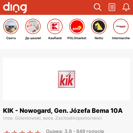
Свята
До школи!
Kaufland
POLOmarket
Netto
Intermarche
KIK - Nowogard, Gen. Józefa Bema 10A
(
пов. Goleniowski,
воєв. Zachodniopomorskie
)
Оцінка: 3.8 - 849 голосів