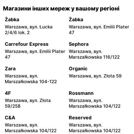
KIK
KIK
Магазини інших мереж у вашому регіоні
Otwock, вул. Kupiecka 2
Otwock, вул. Płk. Ryszarda
Kuklińskiego 1
Żabka
Żabka
Warszawa, вул. Łucka
Warszawa, вул. Emilii Plater
KIK
KIK
2/4/6 lok. 2
47
Nowy Dwór Mazowiecki,
Tarczyn, вул. Warszawska
вул. Gen. Jerzego
67A
Carrefour Express
Sephora
Przemysława Morawicza 2b
Warszawa, вул. Emilii Plater
Warszawa, вул.
47
Marszałkowska 116/122
KIK
KIK
Nowy Dwór Mazowiecki,
Mińsk Mazowiecki, вул.
Zara
Organic
вул. Warszawska 36
Warszawska 57
Warszawa, вул.
Warszawa, вул. Złota 59
Marszałkowska 104-122
KIK
KIK
Mińsk Mazowiecki, вул.
Grójec, вул. Armii Krajowej
4F
Rossmann
Konstantego Rudzkiego 9
50
Warszawa, вул. Złota
Warszawa, вул.
59/258
Marszałkowska 104/122
KIK
KIK
Żyrardów, вул. Kilińskiego
Wyszków, вул. Centralna 4
C&A
Reserved
9
Warszawa, вул.
Warszawa, вул.
Marszałkowska 104/122
Marszałkowska 104/122
KIK
KIK