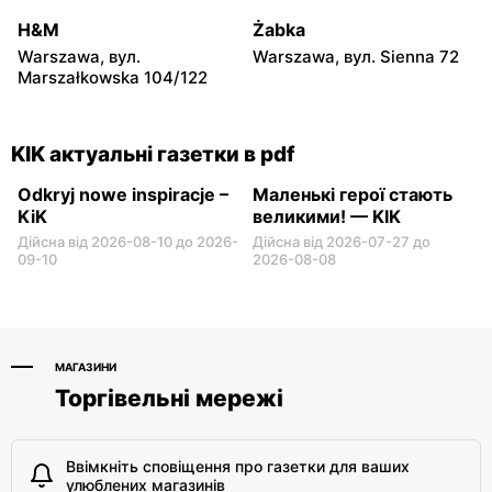
Warka, вул. Puławska 30B
Pułtusk, вул. Nowy Rynek 2
H&M
Żabka
Warszawa, вул.
Warszawa, вул. Sienna 72
KIK
KIK
Marszałkowska 104/122
Garwolin al. Legionów 2
Płońsk, вул. Warszawska
59
KIK актуальні газетки в pdf
Odkryj nowe inspiracje –
Маленькі герої стають
KiK
великими! — KIK
Дійсна від 2026-08-10 до 2026-
Дійсна від 2026-07-27 до
09-10
2026-08-08
МАГАЗИНИ
Торгівельні мережі
Ввімкніть сповіщення про газетки для ваших
улюблених магазинів