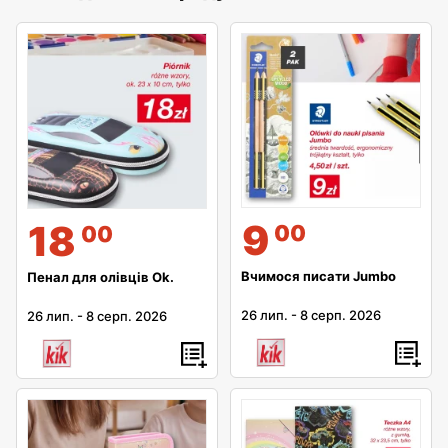
9
18
00
00
Вчимося писати Jumbo
Пенал для олівців Ok.
26 лип.
-
8 серп. 2026
26 лип.
-
8 серп. 2026