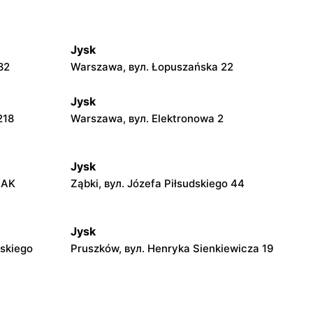
Jysk
82
Warszawa, вул. Łopuszańska 22
Jysk
218
Warszawa, вул. Elektronowa 2
Jysk
 AK
Ząbki, вул. Józefa Piłsudskiego 44
Jysk
dskiego
Pruszków, вул. Henryka Sienkiewicza 19
Jysk