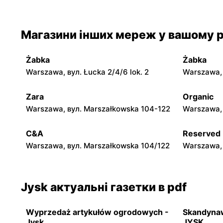
Stara Iwiczna, вул. Nowa 4
Wołomin, в
Jysk
Jysk
Магазини інших мереж у вашому р
Milanówek, вул. Królewska 123A
Nowy Dwór 
Warszawsk
Żabka
Żabka
Jysk
Jysk
Warszawa, вул. Łucka 2/4/6 lok. 2
Warszawa, в
Grójec, вул. Armii Krajowej 50
Żyrardów, в
Zara
Organic
Jysk
Jysk
Warszawa, вул. Marszałkowska 104-122
Warszawa, 
Płońsk, вул. Warszawska 59
Skierniewic
5A
C&A
Reserved
Warszawa, вул. Marszałkowska 104/122
Warszawa, 
Jysk актуальні газетки в pdf
Wyprzedaż artykułów ogrodowych -
Skandynaw
Jysk
JYSK