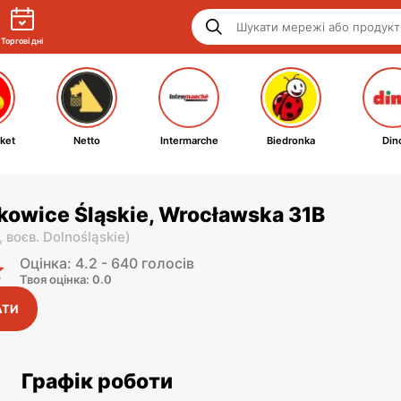
Торгові дні
ket
Netto
Intermarche
Biedronka
Din
kowice Śląskie, Wrocławska 31B
,
воєв. Dolnośląskie
)
Оцінка: 4.2 - 640 голосів
Твоя оцінка: 0.0
АТИ
Графік роботи