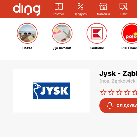
Газетки
Продукти
Магазини
Блог
Свята
До школи!
Kaufland
POLOmar
Jysk - Ząb
(
пов. Ząbkowicki
СЛІДКУВ