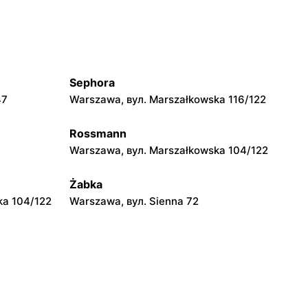
 26
Łubna, вул. Łubna 69
Jysk
yrardowska
Stojadła, вул. Warszawska 63
Sephora
Jysk
47
Warszawa, вул. Marszałkowska 116/122
b
Garwolin, вул. Trakt Lwowski 41
Rossmann
Jysk
Warszawa, вул. Marszałkowska 104/122
ysława
Łowicz, вул. Warszawska 1
Żabka
ka 104/122
Warszawa, вул. Sienna 72