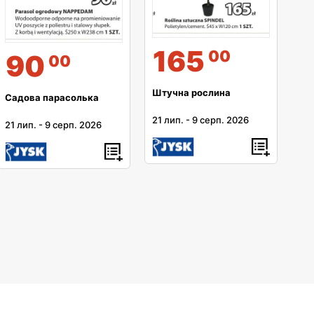
165
00
90
00
Штучна рослина
Садова парасолька
21 лип.
-
9 серп. 2026
21 лип.
-
9 серп. 2026