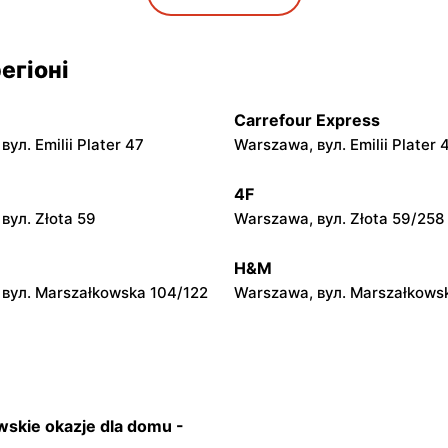
ул. Geodetów 2
Podkowa Leśna, вул. Gołębia
Jysk
егіоні
Mazowiecki, вул.
Grodzisk Mazowiecki, вул. Ż
a 30
14
Carrefour Express
Jysk
ул. Emilii Plater 47
Warszawa, вул. Emilii Plater 
ул. Kilińskiego 9
Sochaczew, вул. Wójtówka 2
4F
Jysk
вул. Złota 59
Warszawa, вул. Złota 59/258
e, вул. Jana III Sobieskiego
Rawa Mazowiecka, вул. Wład
Stanisława Reymonta 7a
H&M
вул. Marszałkowska 104/122
Warszawa, вул. Marszałkows
skie okazje dla domu -