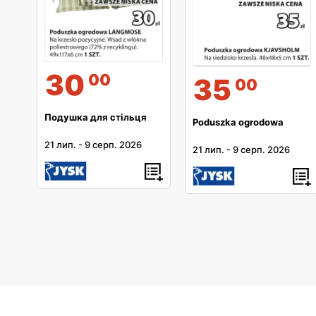
30
00
35
00
Подушка для стільця
Poduszka ogrodowa
21 лип.
-
9 серп. 2026
21 лип.
-
9 серп. 2026