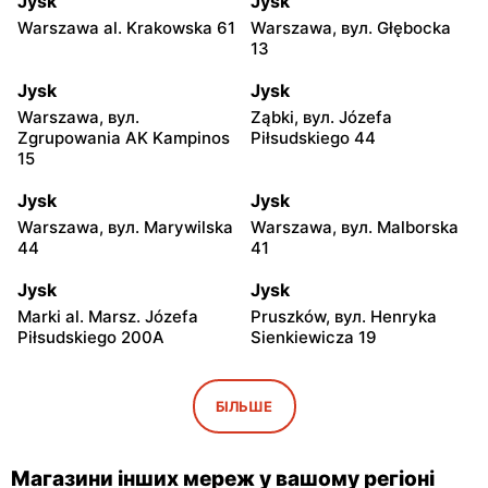
Jysk
Jysk
Warszawa al. Krakowska 61
Warszawa, вул. Głębocka
13
Jysk
Jysk
Warszawa, вул.
Ząbki, вул. Józefa
Zgrupowania AK Kampinos
Piłsudskiego 44
15
Jysk
Jysk
Warszawa, вул. Marywilska
Warszawa, вул. Malborska
44
41
Jysk
Jysk
Marki al. Marsz. Józefa
Pruszków, вул. Henryka
Piłsudskiego 200A
Sienkiewicza 19
Jysk
Jysk
Stara Iwiczna, вул. Nowa 4
Wołomin, вул. Geodetów 2
БІЛЬШЕ
Jysk
Jysk
Podkowa Leśna, вул.
Łubna, вул. Łubna 69
Магазини інших мереж у вашому регіоні