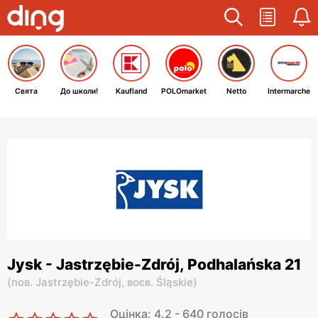
Свята
До школи!
Kaufland
POLOmarket
Netto
Intermarche
Jysk - Jastrzębie-Zdrój, Podhalańska 21
(
пов. Jastrzębie-Zdrój,
воєв. Śląskie
)
Оцінка: 4.2 - 640 голосів