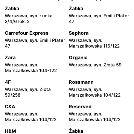
Gołębia 26
Żabka
Żabka
Jysk
Jysk
Warszawa, вул. Łucka
Warszawa, вул. Emilii Plater
Milanówek, вул. Królewska
Nowy Dwór Mazowiecki,
2/4/6 lok. 2
47
123A
вул. Warszawska 30
Carrefour Express
Sephora
Jysk
Jysk
Warszawa, вул. Emilii Plater
Warszawa, вул.
Grodzisk Mazowiecki, вул.
Stojadła, вул. Warszawska
47
Marszałkowska 116/122
Żyrardowska 14
63
Zara
Organic
Jysk
Jysk
Warszawa, вул.
Warszawa, вул. Złota 59
Grójec, вул. Armii Krajowej
Żyrardów, вул. Kilińskiego
Marszałkowska 104-122
50
9
4F
Rossmann
Jysk
Jysk
Warszawa, вул. Złota
Warszawa, вул.
Sochaczew, вул. Wójtówka
Garwolin, вул. Trakt
59/258
Marszałkowska 104/122
2b
Lwowski 41
C&A
Reserved
Jysk
Jysk
Warszawa, вул.
Warszawa, вул.
Płońsk, вул. Warszawska
Skierniewice, вул. Jana III
Marszałkowska 104/122
Marszałkowska 104/122
59
Sobieskiego 5A
H&M
Żabka