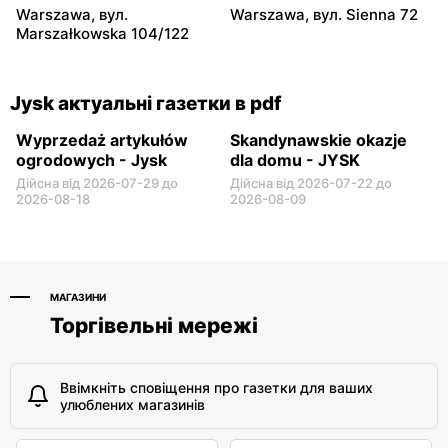
Jysk
Jysk
Warszawa, вул.
Warszawa, вул. Sienna 72
Rawa Mazowiecka, вул.
Łowicz, вул. Warszawska 1
Marszałkowska 104/122
Władysława Stanisława
Reymonta 7a
Jysk актуальні газетки в pdf
Wyprzedaż artykułów
Skandynawskie okazje
ogrodowych - Jysk
dla domu - JYSK
Дійсна від 2026-07-29 до
Дійсна від 2026-07-22 до
2026-08-18
2026-08-09
МАГАЗИНИ
Торгівельні мережі
Ввімкніть сповіщення про газетки для ваших
улюблених магазинів