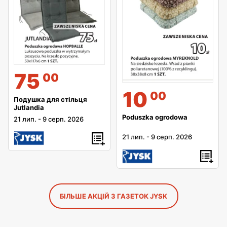
75
00
10
00
Подушка для стільця
Jutlandia
Poduszka ogrodowa
21 лип.
-
9 серп. 2026
21 лип.
-
9 серп. 2026
БІЛЬШЕ АКЦІЙ З ГАЗЕТОК JYSK