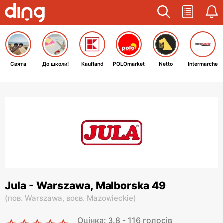
Свята
До школи!
Kaufland
POLOmarket
Netto
Intermarche
Jula - Warszawa, Malborska 49
(
пов. Warszawa,
воєв. Mazowieckie
)
Оцінка: 3.8 - 116 голосів