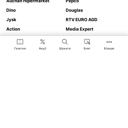
Auchan Hipermarket
Pepco
Dino
Douglas
Jysk
RTV EURO AGD
Action
Media Expert
Deichmann
Media Markt
Газетки
Акції
Шукати
Блог
Більше
Ding.pl це веб-сайт, що представляє
рекламні газетки
та
каталоги
магазинів і великих торгових мереж. Завдяки
геолокалізації ви в першу чергу отримуватимете пропозиції від
магазинів, розташованих у безпосередній близькості від вас.
Крім того, на сайті ви знайдете адреси магазинів, тож зможете
легко знайти свій улюблений магазин під час подорожі.
На нашому сайті ви знайдете найкращі
акції
і
пропозиції
з
магазинів усієї Польщі. Завдяки Ding.pl ви можете легко
порівнювати ціни в різних магазинах і планувати розумно
покупки в Польщі
. Хочеш дешево купити
цукор
або
паркет
?
Купити
велосипед
в подарунок? Спробувати
пиво
в гарній ціні?
З Ding.pl це дуже просто! Ви отримаєте від нас нову рекламну
газетку магазину:
Lіdl
, Bіedronka,
Medіa Markt
або
Leroy Merlіn
.
Вас не цікавлять всі
акційні продукти
? Хочете отримувати
інформацію тільки від обраних мереж? Шукаєте
товар за