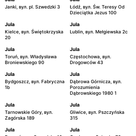
Janki, вул. pl. Szwedzki 3
Łódź, вул. Św. Teresy Od
Dzieciątka Jezus 100
Jula
Jula
Kielce, вул. Świętokrzyska
Lublin, вул. Mełgiewska 2c
20
Jula
Jula
Toruń, вул. Władysława
Częstochowa, вул.
Broniewskiego 90
Drogowców 43
Jula
Jula
Bydgoszcz, вул. Fabryczna
Dąbrowa Górnicza, вул.
1b
Porozumienia
Dąbrowskiego 1980 1
Jula
Jula
Tarnowskie Góry, вул.
Gliwice, вул. Pszczyńska
Zagórska 189
315
Jula
Jula