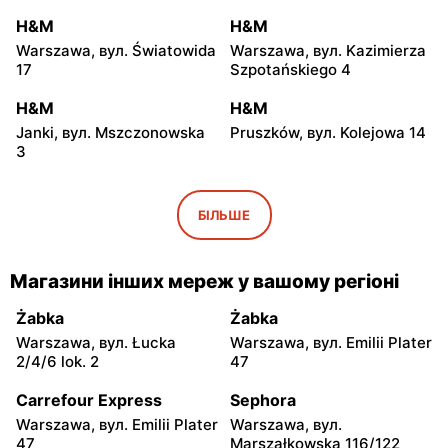
H&M
H&M
Warszawa, вул. Światowida
Warszawa, вул. Kazimierza
17
Szpotańskiego 4
H&M
H&M
Janki, вул. Mszczonowska
Pruszków, вул. Kolejowa 14
3
H&M
H&M
Piaseczno, вул. Puławska
Wołomin, вул. Geodetów 2
БІЛЬШЕ
46
H&M
H&M
Магазини інших мереж у вашому регіоні
Otwock, вул. Kupiecka 2
Podkowa Leśna, вул.
Gołębia 26
Żabka
Żabka
Warszawa, вул. Łucka
Warszawa, вул. Emilii Plater
H&M
H&M
2/4/6 lok. 2
47
Nowy Dwór Mazowiecki,
Żyrardów, вул. 1 Maja 40
вул. Warszawska 36
Carrefour Express
Sephora
Warszawa, вул. Emilii Plater
Warszawa, вул.
H&M
H&M
47
Marszałkowska 116/122