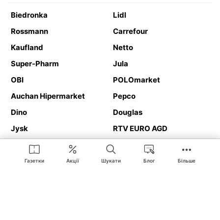
Biedronka
Lidl
Rossmann
Carrefour
Kaufland
Netto
Super-Pharm
Jula
OBI
POLOmarket
Auchan Hipermarket
Pepco
Dino
Douglas
Jysk
RTV EURO AGD
Action
Media Expert
Deichmann
Media Markt
Газетки
Акції
Шукати
Блог
Більше
Ding.pl це веб-сайт, що представляє
рекламні газетки
та
каталоги
магазинів і великих торгових мереж. Завдяки
геолокалізації ви в першу чергу отримуватимете пропозиції від
магазинів, розташованих у безпосередній близькості від вас.