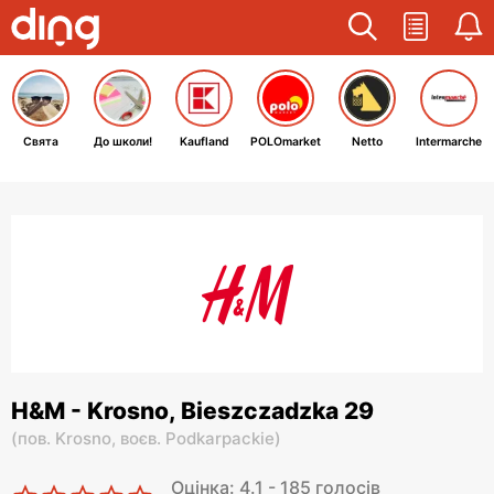
Свята
До школи!
Kaufland
POLOmarket
Netto
Intermarche
H&M - Krosno, Bieszczadzka 29
(
пов. Krosno,
воєв. Podkarpackie
)
Оцінка: 4.1 - 185 голосів