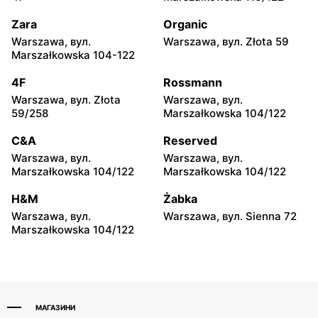
Sochaczew, вул.
Ciechanów, вул.
Warszawska 119
Władysławowo 65
Zara
Organic
Warszawa, вул.
Warszawa, вул. Złota 59
H&M
H&M
Marszałkowska 104-122
Siedlce, вул. Józefa
Płock, вул. Wyszogrodzka
Piłsudskiego 74
127
4F
Rossmann
Warszawa, вул. Złota
Warszawa, вул.
H&M
H&M
59/258
Marszałkowska 104/122
Radom, вул. Bolesława
Radom al. Józefa
Chrobrego 1
Grzecznarowskiego 28
C&A
Reserved
Warszawa, вул.
Warszawa, вул.
H&M
H&M
Marszałkowska 104/122
Marszałkowska 104/122
Ostrołęka, вул. Gen.
Tomaszów Mazowiecki,
Augusta Emila Fieldorfa
вул. Norberta Barlickiego 1
H&M
Żabka
Nila 28
Warszawa, вул.
Warszawa, вул. Sienna 72
Marszałkowska 104/122
H&M
H&M
Puławy, вул. Lubelska 2
Łódź, вул. Brzezińska 27/29
МАГАЗИНИ