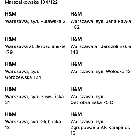
Marszałkowska 104/122
H&M
H&M
Warszawa, вул. Puławska 2
Warszawa, вул. Jana Pawła
II 82
H&M
H&M
Warszawa al. Jerozolimskie
Warszawa al. Jerozolimskie
179
148
H&M
H&M
Warszawa, вул.
Warszawa, вул. Wołoska 12
Górczewska 124
H&M
H&M
Warszawa, вул. Powsińska
Warszawa, вул.
31
Ostrobramska 75 C
H&M
H&M
Warszawa, вул. Głębocka
Warszawa, вул.
13
Zgrupowania AK Kampinos
15