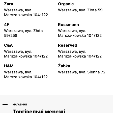
Międzyrzecka 96
Zara
Organic
Warszawa, вул.
Warszawa, вул. Złota 59
Grene
Grene
Marszałkowska 104-122
Łęczyca, вул. Borki 76c
Szepietowo, вул. Włosty-
Olszanka 28
4F
Rossmann
Warszawa, вул. Złota
Warszawa, вул.
Grene
Grene
59/258
Marszałkowska 104/122
Szepietowo, вул. Włosty-
Działdowo, вул.
Olszanka 24
Męczenników 13
C&A
Reserved
Warszawa, вул.
Warszawa, вул.
Grene
Grene
Marszałkowska 104/122
Marszałkowska 104/122
Lipsko, вул. Spacerowa 14A
Siemiatycze, вул. Tadeusza
Kościuszki 67
H&M
Żabka
Warszawa, вул.
Warszawa, вул. Sienna 72
Grene
Grene
Marszałkowska 104/122
Piotrków Trybunalski, вул.
Myszyniec, вул. Kolejowa
Franklina Roosevelta 41A
63
МАГАЗИНИ
Торгівельні мережі