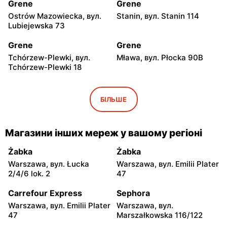
Grene
Grene
Ostrów Mazowiecka, вул.
Stanin, вул. Stanin 114
Lubiejewska 73
Grene
Grene
Tchórzew-Plewki, вул.
Mława, вул. Płocka 90B
Tchórzew-Plewki 18
Grene
Grene
Gostynin, вул. Kowalska 7
Śniadowo, вул. Kościelna
БІЛЬШЕ
10
Grene
Grene
Магазини інших мереж у вашому регіоні
Ciechanowiec, вул. Wojska
Sierpc, вул. Piastowska 71b
Polskiego 21
Żabka
Żabka
Warszawa, вул. Łucka
Warszawa, вул. Emilii Plater
Grene
Grene
2/4/6 lok. 2
47
Zambrów, вул. Mazowiecka
Żuromin, вул. Lidzbarska 37
55
A
Carrefour Express
Sephora
Warszawa, вул. Emilii Plater
Warszawa, вул.
Grene
Grene
47
Marszałkowska 116/122
Radzyń Podlaski, вул.
Łomża, вул. Poligonowa 1