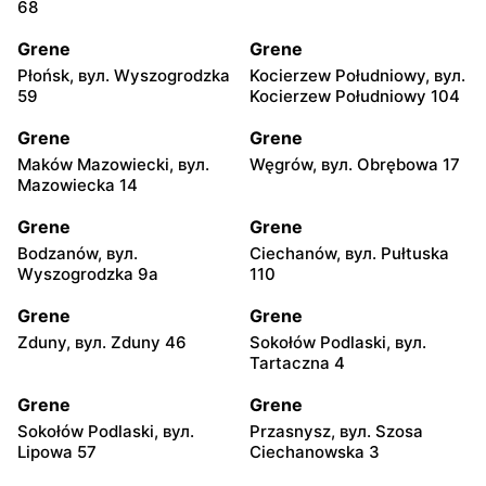
68
Grene
Grene
Płońsk, вул. Wyszogrodzka
Kocierzew Południowy, вул.
59
Kocierzew Południowy 104
Grene
Grene
Maków Mazowiecki, вул.
Węgrów, вул. Obrębowa 17
Mazowiecka 14
Grene
Grene
Bodzanów, вул.
Ciechanów, вул. Pułtuska
Wyszogrodzka 9a
110
Grene
Grene
Zduny, вул. Zduny 46
Sokołów Podlaski, вул.
Tartaczna 4
Grene
Grene
Sokołów Podlaski, вул.
Przasnysz, вул. Szosa
Lipowa 57
Ciechanowska 3