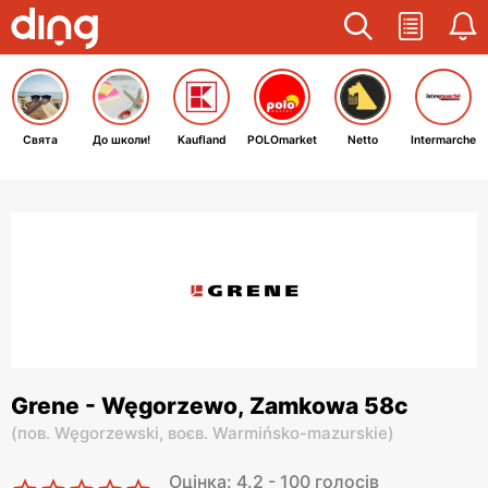
Свята
До школи!
Kaufland
POLOmarket
Netto
Intermarche
Grene - Węgorzewo, Zamkowa 58c
(
пов. Węgorzewski,
воєв. Warmińsko-mazurskie
)
Оцінка: 4.2 - 100 голосів