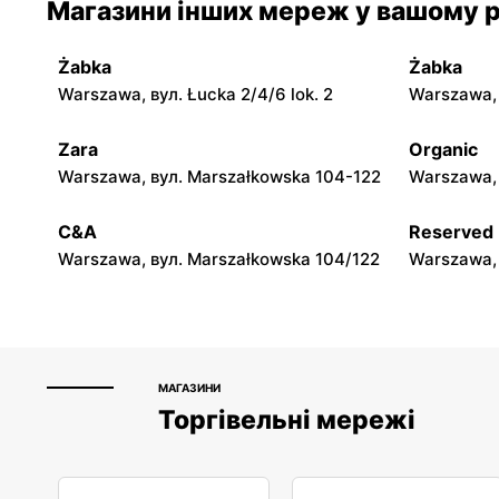
Магазини інших мереж у вашому р
Dobieszyn, вул. Dobieszyn 341
Dobieszyn,
Żabka
Żabka
Gama
Gama
Warszawa, вул. Łucka 2/4/6 lok. 2
Warszawa, в
Bodzanów, вул. Księcia Józefa
Łowicz, ву
Poniatowskiego 12
Zara
Organic
Gama
Gama
Warszawa, вул. Marszałkowska 104-122
Warszawa, 
Łowicz, вул. 11 Listopada 2
Łowicz, вул
C&A
Reserved
Warszawa, вул. Marszałkowska 104/122
Warszawa, 
МАГАЗИНИ
Торгівельні мережі