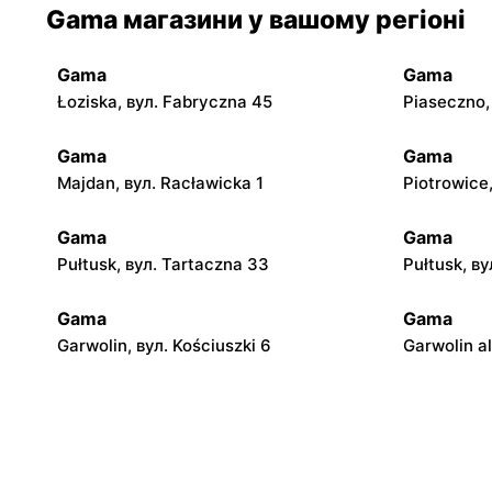
Gama магазини у вашому регіоні
Gama
Gama
Łoziska, вул. Fabryczna 45
Piaseczno,
Gama
Gama
Majdan, вул. Racławicka 1
Piotrowice,
Gama
Gama
Pułtusk, вул. Tartaczna 33
Pułtusk, в
Gama
Gama
Garwolin, вул. Kościuszki 6
Garwolin a
Gama
Gama
Stare Gumino, вул. Stare Gumino 19
Mogielnica
Gama
Gama