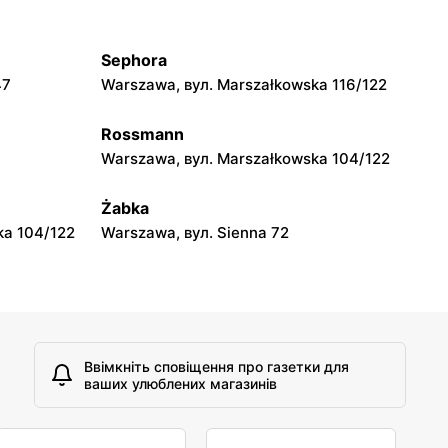
 33
Bełchów, вул. Przemysłowa 2A
Sephora
Gama
47
Warszawa, вул. Marszałkowska 116/122
ucji 3 Maja
Łowicz, вул. 3 Maja 14
Rossmann
Gama
Warszawa, вул. Marszałkowska 104/122
Nowe Łubki, вул. Nowe Łubki 14
Żabka
ka 104/122
Warszawa, вул. Sienna 72
Ввімкніть сповіщення про газетки для
ваших улюблених магазинів