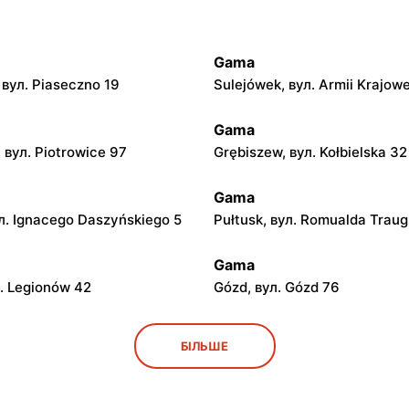
Gama
 вул. Piaseczno 19
Sulejówek, вул. Armii Krajowe
Gama
 вул. Piotrowice 97
Grębiszew, вул. Kołbielska 32
Gama
ул. Ignacego Daszyńskiego 5
Pułtusk, вул. Romualda Traug
Gama
l. Legionów 42
Gózd, вул. Gózd 76
Gama
БІЛЬШЕ
, вул. Rynek 9
Łaskarzew, вул. Alejowa 2
Gama