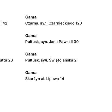
Gama
j 42
Czarna, вул. Czarnieckiego 120
Gama
Pułtusk, вул. Jana Pawła II 30
Gama
utta 23
Pułtusk, вул. Świętojańska 2
Gama
Skarżyn al. Lipowa 14
Gama
Zgórze, вул. Zgórze 57
Gama