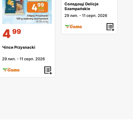
Солодощі Delicje
Szampańskie
29 лип.
-
11 серп. 2026
4
99
Чіпси Przysnacki
29 лип.
-
11 серп. 2026