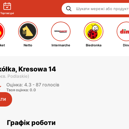
Торгові дні
ket
Netto
Intermarche
Biedronka
Din
ółka, Kresowa 14
єв. Podlaskie
)
Оцінка: 4.3 - 87 голосів
Твоя оцінка: 0.0
АТИ
Графік роботи