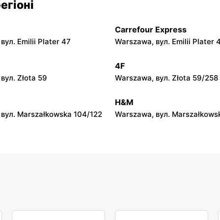
егіоні
 вул. Główna 62
Dzierzążnia, вул. Dzierzążnia
Carrefour Express
Gama
ул. Emilii Plater 47
Warszawa, вул. Emilii Plater 
л. Bolimowska 23
Rawa Mazowiecka al. Konstyt
13
4F
Gama
вул. Złota 59
Warszawa, вул. Złota 59/258
. Lipowa 1
Łowicz, вул. Katarzynów 5
H&M
вул. Marszałkowska 104/122
Warszawa, вул. Marszałkows