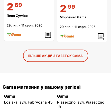
2
69
2
99
Пиво Żywiec
Морозиво Gama
29 лип.
-
11 серп. 2026
29 лип.
-
11 серп. 2026
БІЛЬШЕ АКЦІЙ З ГАЗЕТОК GAMA
Gama магазини у вашому регіоні
Gama
Gama
Łoziska, вул. Fabryczna 45
Piaseczno, вул. Piaseczno
19