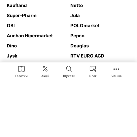
Kaufland
Netto
Super-Pharm
Jula
OBI
POLOmarket
Auchan Hipermarket
Pepco
Dino
Douglas
Jysk
RTV EURO AGD
Action
Media Expert
Deichmann
Media Markt
Газетки
Акції
Шукати
Блог
Більше
Ding.pl це веб-сайт, що представляє
рекламні газетки
та
каталоги
магазинів і великих торгових мереж. Завдяки
геолокалізації ви в першу чергу отримуватимете пропозиції від
магазинів, розташованих у безпосередній близькості від вас.
Крім того, на сайті ви знайдете адреси магазинів, тож зможете
легко знайти свій улюблений магазин під час подорожі.
На нашому сайті ви знайдете найкращі
акції
і
пропозиції
з
магазинів усієї Польщі. Завдяки Ding.pl ви можете легко