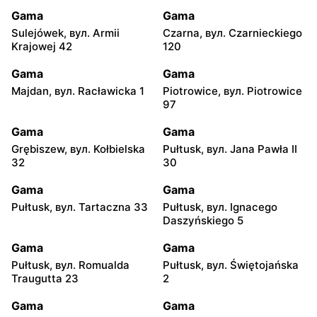
Gama
Gama
Sulejówek, вул. Armii
Czarna, вул. Czarnieckiego
Krajowej 42
120
Gama
Gama
Majdan, вул. Racławicka 1
Piotrowice, вул. Piotrowice
97
Gama
Gama
Grębiszew, вул. Kołbielska
Pułtusk, вул. Jana Pawła II
32
30
Gama
Gama
Pułtusk, вул. Tartaczna 33
Pułtusk, вул. Ignacego
Daszyńskiego 5
Gama
Gama
Pułtusk, вул. Romualda
Pułtusk, вул. Świętojańska
Traugutta 23
2
Gama
Gama