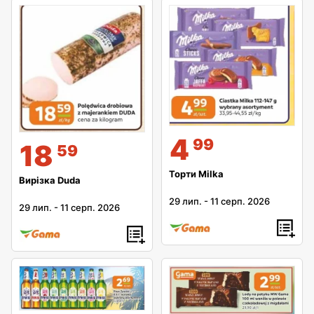
4
99
18
59
Торти Milka
Вирізка Duda
29 лип.
-
11 серп. 2026
29 лип.
-
11 серп. 2026