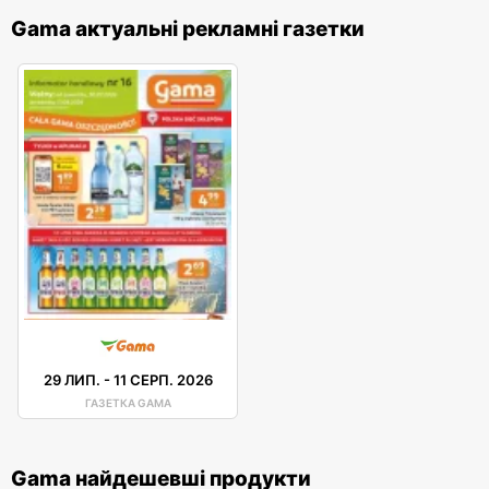
Gama актуальні рекламні газетки
29 ЛИП.
-
11 СЕРП. 2026
ГАЗЕТКА GAMA
Gama найдешевші продукти