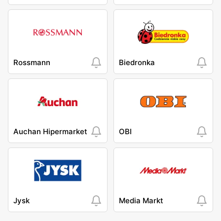
Rossmann
Biedronka
Auchan Hipermarket
OBI
Jysk
Media Markt