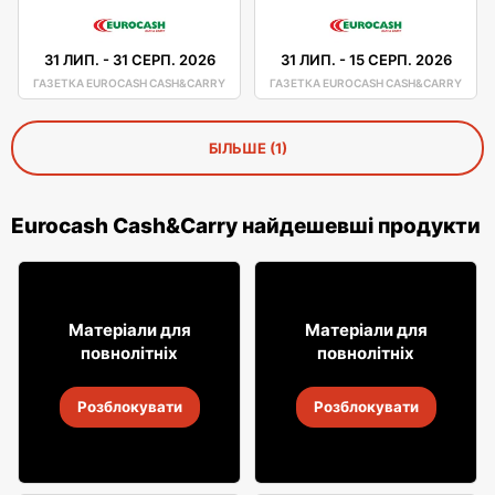
31 ЛИП.
-
31 СЕРП. 2026
31 ЛИП.
-
15 СЕРП. 2026
ГАЗЕТКА EUROCASH CASH&CARRY
ГАЗЕТКА EUROCASH CASH&CARRY
БІЛЬШЕ (1)
Eurocash Cash&Carry найдешевші продукти
2
75
75
02
Матеріали для
Матеріали для
повнолітніх
повнолітніх
Пиво Harnaś
Віскі Tullamore Dew
Розблокувати
Розблокувати
31 лип.
-
15 серп. 2026
31 лип.
-
15 серп. 2026