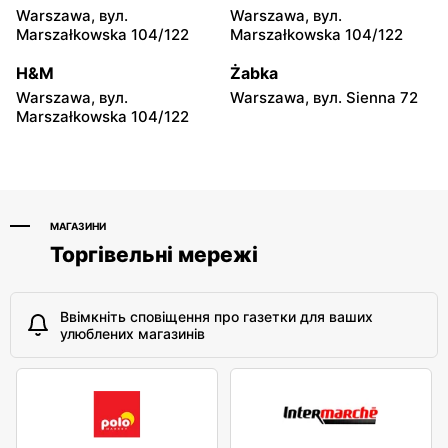
Ekonomii 15
Warszawa, вул.
Warszawa, вул.
Marszałkowska 104/122
Marszałkowska 104/122
Eurocash Cash&Carry
Eurocash Cash&Carry
H&M
Żabka
Piotrków Trybunalski, вул.
Pabianice, вул. im. Stefana
Fabryczna 1/3
Grota Roweckiego 8a
Warszawa, вул.
Warszawa, вул. Sienna 72
Marszałkowska 104/122
МАГАЗИНИ
Торгівельні мережі
Ввімкніть сповіщення про газетки для ваших
улюблених магазинів