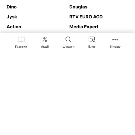
Dino
Douglas
Jysk
RTV EURO AGD
Action
Media Expert
Deichmann
Media Markt
Газетки
Акції
Шукати
Блог
Більше
Ding.pl це веб-сайт, що представляє
рекламні газетки
та
каталоги
магазинів і великих торгових мереж. Завдяки
геолокалізації ви в першу чергу отримуватимете пропозиції від
магазинів, розташованих у безпосередній близькості від вас.
Крім того, на сайті ви знайдете адреси магазинів, тож зможете
легко знайти свій улюблений магазин під час подорожі.
На нашому сайті ви знайдете найкращі
акції
і
пропозиції
з
магазинів усієї Польщі. Завдяки Ding.pl ви можете легко
порівнювати ціни в різних магазинах і планувати розумно
покупки в Польщі
. Хочеш дешево купити
цукор
або
паркет
?
Купити
велосипед
в подарунок? Спробувати
пиво
в гарній ціні?
З Ding.pl це дуже просто! Ви отримаєте від нас нову рекламну
газетку магазину:
Lіdl
, Bіedronka,
Medіa Markt
або
Leroy Merlіn
.
Вас не цікавлять всі
акційні продукти
? Хочете отримувати
інформацію тільки від обраних мереж? Шукаєте
товар за
найкращою ціною
? З Ding.pl
робити покупки легко і приємно
!