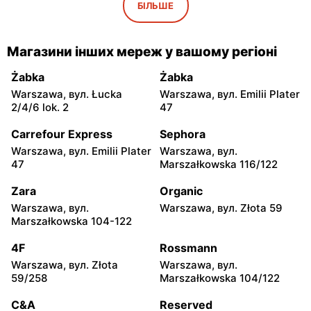
Radom, вул. Graniczna 1
Ryki, вул. Przemysłowa 8
БІЛЬШЕ
Eurocash Cash&Carry
Eurocash Cash&Carry
Płock, вул. Kostrogaj 21
Łuków, вул. Farfak 2
Магазини інших мереж у вашому регіоні
Eurocash Cash&Carry
Eurocash Cash&Carry
Żabka
Żabka
Tomaszów Mazowiecki,
Ławy, вул. Przemysłowa 32
Warszawa, вул. Łucka
Warszawa, вул. Emilii Plater
вул. Wysoka 11-17
2/4/6 lok. 2
47
Eurocash Cash&Carry
Eurocash Cash&Carry
Carrefour Express
Sephora
Opoczno, вул. Inowłodzka
Mława, вул. Gdyńska 18
Warszawa, вул. Emilii Plater
Warszawa, вул.
36
47
Marszałkowska 116/122
Eurocash Cash&Carry
Eurocash Cash&Carry
Zara
Organic
Sierpc, вул. Górzewo 25
Puławy, вул. Składowa 4
Warszawa, вул.
Warszawa, вул. Złota 59
Marszałkowska 104-122
Eurocash Cash&Carry
Eurocash Cash&Carry
4F
Rossmann
Kutno, вул. Zielarska 5
Łódź, вул. Św. Teresy Od
Dzieciątka Jezus 91 A
Warszawa, вул. Złota
Warszawa, вул.
59/258
Marszałkowska 104/122
Eurocash Cash&Carry
Eurocash Cash&Carry
C&A
Reserved
Łomża, вул. Ciepła 17
Skarżysko-Kamienna, вул.