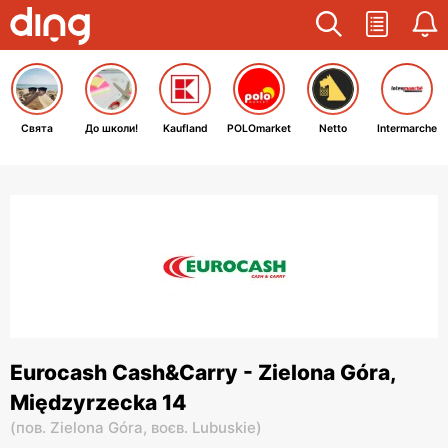
Свята
До школи!
Kaufland
POLOmarket
Netto
Intermarche
Eurocash Cash&Carry - Zielona Góra,
Międzyrzecka 14
(
пов. Zielona Góra,
воєв. Lubuskie
)