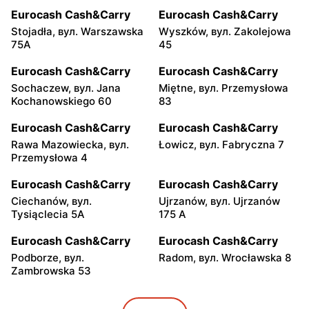
Eurocash Cash&Carry
Eurocash Cash&Carry
Stojadła, вул. Warszawska
Wyszków, вул. Zakolejowa
75A
45
Eurocash Cash&Carry
Eurocash Cash&Carry
Sochaczew, вул. Jana
Miętne, вул. Przemysłowa
Kochanowskiego 60
83
Eurocash Cash&Carry
Eurocash Cash&Carry
Rawa Mazowiecka, вул.
Łowicz, вул. Fabryczna 7
Przemysłowa 4
Eurocash Cash&Carry
Eurocash Cash&Carry
Ciechanów, вул.
Ujrzanów, вул. Ujrzanów
Tysiąclecia 5A
175 A
Eurocash Cash&Carry
Eurocash Cash&Carry
Podborze, вул.
Radom, вул. Wrocławska 8
Zambrowska 53
Eurocash Cash&Carry
Eurocash Cash&Carry