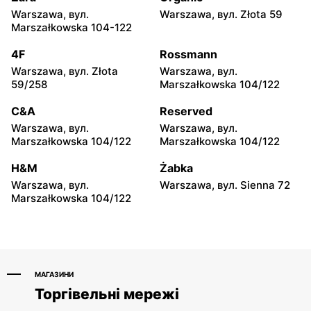
Euro Sklep
Euro Sklep
Warszawa, вул.
Warszawa, вул. Złota 59
Siemiatycze, вул. Adama
Suchedniów, вул.
Marszałkowska 104-122
Mickiewicza 7
Mickiewicza 25
4F
Rossmann
Euro Sklep
Euro Sklep
Warszawa, вул. Złota
Warszawa, вул.
Józefów nad Wisłą, вул. pl.
Ostrowiec Świętokrzyski al.
59/258
Marszałkowska 104/122
Wolności 27
Jana Pawła II 83 G
C&A
Reserved
Euro Sklep
Euro Sklep
Warszawa, вул.
Warszawa, вул.
Ostrowiec Świętokrzyski,
Biała Podlaska, вул.
Marszałkowska 104/122
Marszałkowska 104/122
вул. Stawki 77
Lubelska 26
H&M
Żabka
Euro Sklep
Euro Sklep
Warszawa, вул.
Warszawa, вул. Sienna 72
Ostrowiec Świętokrzyski,
Ostrowiec Świętokrzyski
Marszałkowska 104/122
вул. Władysława
os. Patronackie 16 A
Sikorskiego 41
МАГАЗИНИ
Торгівельні мережі