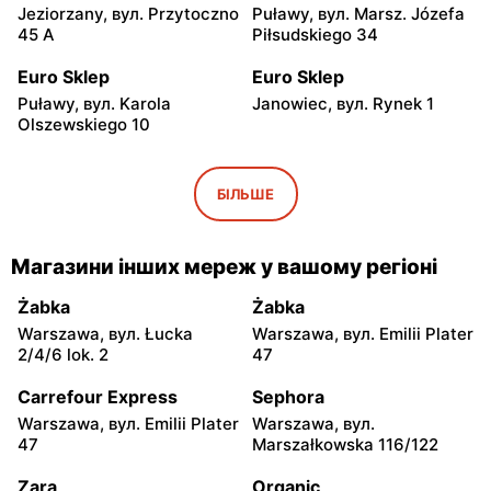
Jeziorzany, вул. Przytoczno
Puławy, вул. Marsz. Józefa
45 A
Piłsudskiego 34
Euro Sklep
Euro Sklep
Puławy, вул. Karola
Janowiec, вул. Rynek 1
Olszewskiego 10
Euro Sklep
Euro Sklep
Michów, вул. Rynek II 5
Kazimierz Dolny, вул.
БІЛЬШЕ
Wierzchoniów 31
Euro Sklep
Euro Sklep
Магазини інших мереж у вашому регіоні
Końskie, вул.
Końskie, вул. Brzozowa 13
Niepodległości 7
Żabka
Żabka
Warszawa, вул. Łucka
Warszawa, вул. Emilii Plater
Euro Sklep
Euro Sklep
2/4/6 lok. 2
47
Abramów, вул. 22 Lipca 2A
Wilków, вул. Wilków 4
Carrefour Express
Sephora
Euro Sklep
Euro Sklep
Warszawa, вул. Emilii Plater
Warszawa, вул.
Skarżysko-Kamienna, вул.
Skarżysko-Kamienna, вул.
47
Marszałkowska 116/122
Rejowska 78
Sokola 21/14
Zara
Organic