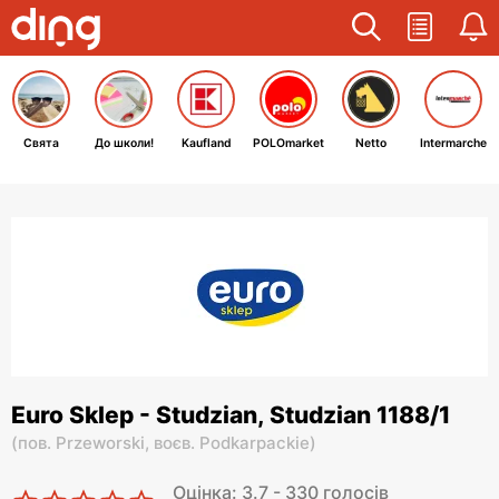
Свята
До школи!
Kaufland
POLOmarket
Netto
Intermarche
Euro Sklep - Studzian, Studzian 1188/1
(
пов. Przeworski,
воєв. Podkarpackie
)
Оцінка: 3.7 - 330 голосів