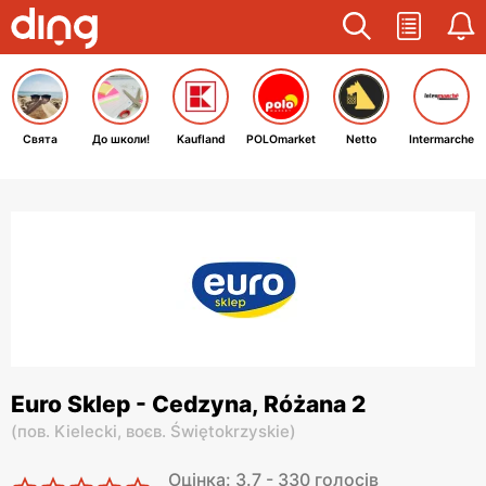
Свята
До школи!
Kaufland
POLOmarket
Netto
Intermarche
Euro Sklep - Cedzyna, Różana 2
(
пов. Kielecki,
воєв. Świętokrzyskie
)
Оцінка: 3.7 - 330 голосів