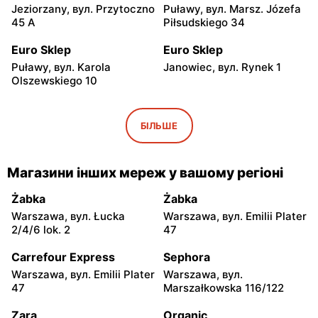
Jeziorzany, вул. Przytoczno
Puławy, вул. Marsz. Józefa
45 A
Piłsudskiego 34
Euro Sklep
Euro Sklep
Puławy, вул. Karola
Janowiec, вул. Rynek 1
Olszewskiego 10
Euro Sklep
Euro Sklep
Michów, вул. Rynek II 5
Kazimierz Dolny, вул.
БІЛЬШЕ
Wierzchoniów 31
Euro Sklep
Euro Sklep
Магазини інших мереж у вашому регіоні
Końskie, вул.
Końskie, вул. Brzozowa 13
Niepodległości 7
Żabka
Żabka
Warszawa, вул. Łucka
Warszawa, вул. Emilii Plater
Euro Sklep
Euro Sklep
2/4/6 lok. 2
47
Abramów, вул. 22 Lipca 2A
Wilków, вул. Wilków 4
Carrefour Express
Sephora
Euro Sklep
Euro Sklep
Warszawa, вул. Emilii Plater
Warszawa, вул.
Skarżysko-Kamienna, вул.
Skarżysko-Kamienna, вул.
47
Marszałkowska 116/122
Rejowska 78
Sokola 21/14
Zara
Organic