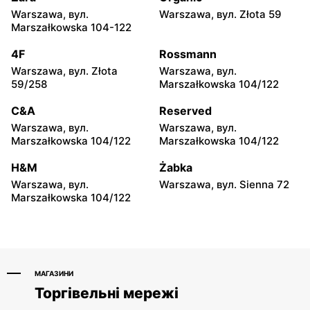
Euro Sklep
Euro Sklep
Warszawa, вул.
Warszawa, вул. Złota 59
Siemiatycze, вул. Adama
Suchedniów, вул.
Marszałkowska 104-122
Mickiewicza 7
Mickiewicza 25
4F
Rossmann
Euro Sklep
Euro Sklep
Warszawa, вул. Złota
Warszawa, вул.
Józefów nad Wisłą, вул. pl.
Ostrowiec Świętokrzyski al.
59/258
Marszałkowska 104/122
Wolności 27
Jana Pawła II 83 G
C&A
Reserved
Euro Sklep
Euro Sklep
Warszawa, вул.
Warszawa, вул.
Ostrowiec Świętokrzyski,
Biała Podlaska, вул.
Marszałkowska 104/122
Marszałkowska 104/122
вул. Stawki 77
Lubelska 26
H&M
Żabka
Euro Sklep
Euro Sklep
Warszawa, вул.
Warszawa, вул. Sienna 72
Ostrowiec Świętokrzyski,
Ostrowiec Świętokrzyski
Marszałkowska 104/122
вул. Władysława
os. Patronackie 16 A
Sikorskiego 41
МАГАЗИНИ
Торгівельні мережі