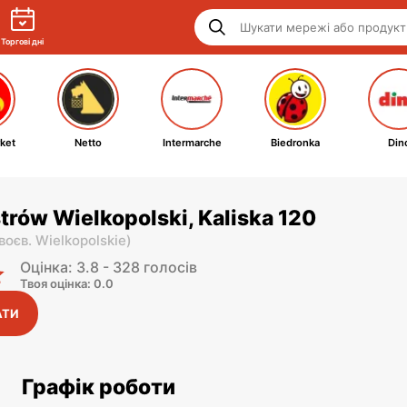
Торгові дні
ket
Netto
Intermarche
Biedronka
Din
strów Wielkopolski, Kaliska 120
воєв. Wielkopolskie
)
Оцінка: 3.8 - 328 голосів
Твоя оцінка: 0.0
АТИ
Графік роботи