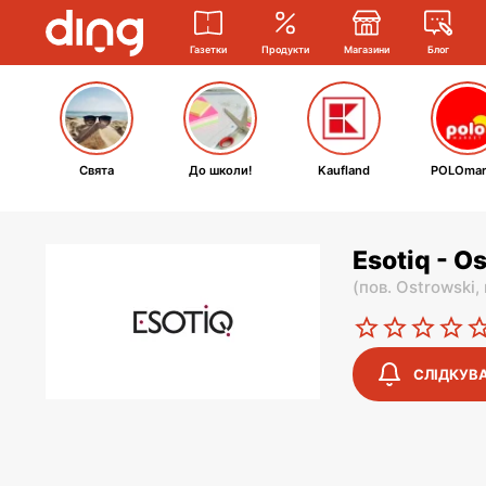
Газетки
Продукти
Магазини
Блог
Свята
До школи!
Kaufland
POLOmar
Esotiq - O
(
пов. Ostrowski,
СЛІДКУВ