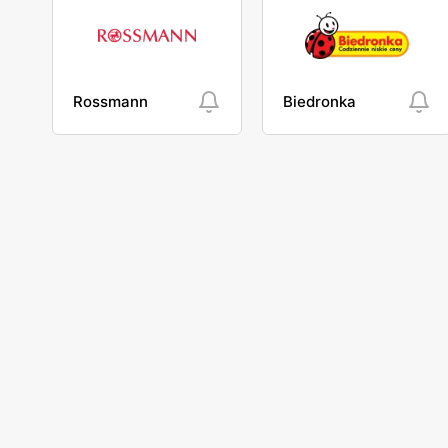
Rossmann
Biedronka