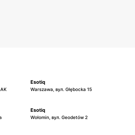
Esotiq
 AK
Warszawa, вул. Głębocka 15
Esotiq
a
Wołomin, вул. Geodetów 2