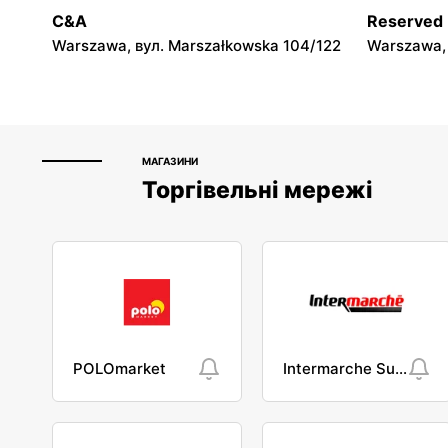
Łuków, вул. Stefana Zdanowskiego 7
Ostrołęka,
C&A
Reserved
Fieldorfa N
Warszawa, вул. Marszałkowska 104/122
Warszawa, 
МАГАЗИНИ
Торгівельні мережі
POLOmarket
Intermarche Super