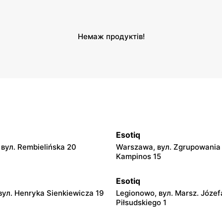
Немаж продуктів!
Esotiq
вул. Rembielińska 20
Warszawa, вул. Zgrupowania
Kampinos 15
Esotiq
вул. Henryka Sienkiewicza 19
Legionowo, вул. Marsz. Józef
Piłsudskiego 1