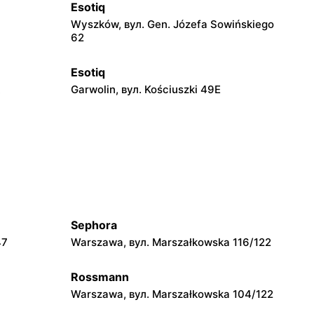
Esotiq
Wyszków, вул. Gen. Józefa Sowińskiego
62
Esotiq
A
Garwolin, вул. Kościuszki 49E
Esotiq
3
Ciechanów, вул. Niechodzka 5
Esotiq
iusza
Przasnysz, вул. Orlika 18
Sephora
47
Warszawa, вул. Marszałkowska 116/122
Esotiq
Płock, вул. Tysiąclecia 1
Rossmann
Warszawa, вул. Marszałkowska 104/122
Esotiq