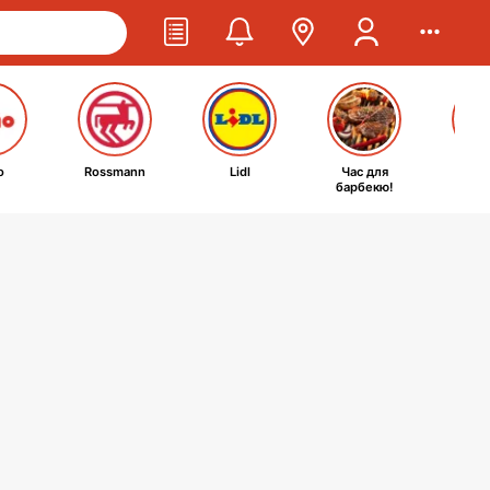
o
Rossmann
Lidl
Час для
Ta
барбекю!
kosm