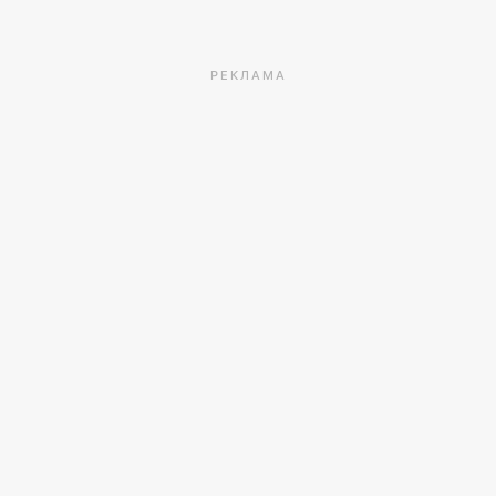
РЕКЛАМА