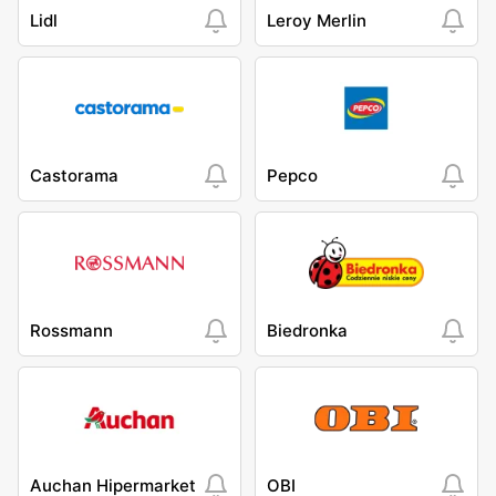
Lidl
Leroy Merlin
Castorama
Pepco
Rossmann
Biedronka
Auchan Hipermarket
OBI