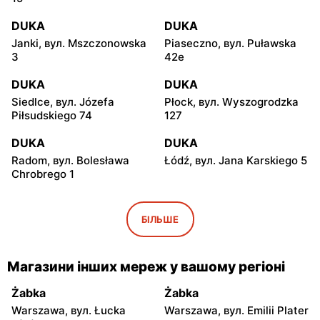
DUKA
DUKA
Janki, вул. Mszczonowska
Piaseczno, вул. Puławska
3
42e
DUKA
DUKA
Siedlce, вул. Józefa
Płock, вул. Wyszogrodzka
Piłsudskiego 74
127
DUKA
DUKA
Radom, вул. Bolesława
Łódź, вул. Jana Karskiego 5
Chrobrego 1
DUKA
DUKA
Kielce, вул. Świętokrzyska
Lublin al. Unii Lubelskiej 2
БІЛЬШЕ
20
DUKA
DUKA
Магазини інших мереж у вашому регіоні
Lublin al. Wincentego
Olsztyn, вул. Juliana
Witosa 32
Tuwima 26
Żabka
Żabka
Warszawa, вул. Łucka
Warszawa, вул. Emilii Plater
DUKA
DUKA