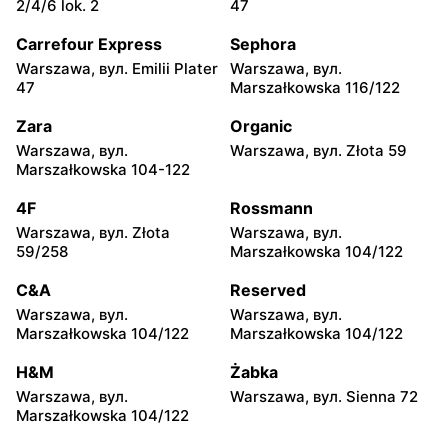
2/4/6 lok. 2
47
Białystok, вул.
Białystok, вул. Jurowiecka 1
Świętojańska 15
Carrefour Express
Sephora
Warszawa, вул. Emilii Plater
Warszawa, вул.
DUKA
DUKA
47
Marszałkowska 116/122
Toruń, вул. Stefana
Częstochowa al. Wojska
Żółkiewskiego 15
Polskiego 207
Zara
Organic
Warszawa, вул.
Warszawa, вул. Złota 59
DUKA
DUKA
Marszałkowska 104-122
Kalisz, вул. Górnośląska 82
Bydgoszcz, вул.
Jagiellońska 39/47
4F
Rossmann
Warszawa, вул. Złota
Warszawa, вул.
DUKA
DUKA
59/258
Marszałkowska 104/122
Bydgoszcz, вул. Wojska
Tarnów, вул.
Polskiego 1
Nowodąbrowska 127
C&A
Reserved
Warszawa, вул.
Warszawa, вул.
DUKA
DUKA
Marszałkowska 104/122
Marszałkowska 104/122
Kraków, вул. Stawowa 61
Kraków, вул. Pawia 5
H&M
Żabka
DUKA
DUKA
Warszawa, вул.
Warszawa, вул. Sienna 72
Kraków, вул. Podgórska 34
Rzeszów al. Józefa
Marszałkowska 104/122
Piłsudskiego 44