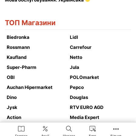
ТОП Магазини
Biedronka
Lidl
Rossmann
Carrefour
Kaufland
Netto
Super-Pharm
Jula
OBI
POLOmarket
Auchan Hipermarket
Pepco
Dino
Douglas
Jysk
RTV EURO AGD
Action
Media Expert
Deichmann
Media Markt
Газетки
Акції
Шукати
Блог
Більше