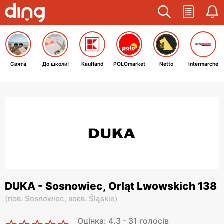
Свята
До школи!
Kaufland
POLOmarket
Netto
Intermarche
DUKA - Sosnowiec, Orląt Lwowskich 138
(
пов. Sosnowiec,
воєв. Śląskie
)
Оцінка: 4.3 - 31 голосів