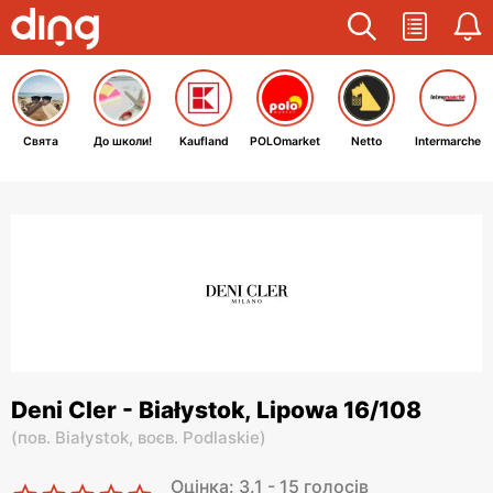
Свята
До школи!
Kaufland
POLOmarket
Netto
Intermarche
Deni Cler - Białystok, Lipowa 16/108
(
пов. Białystok,
воєв. Podlaskie
)
Оцінка: 3.1 - 15 голосів