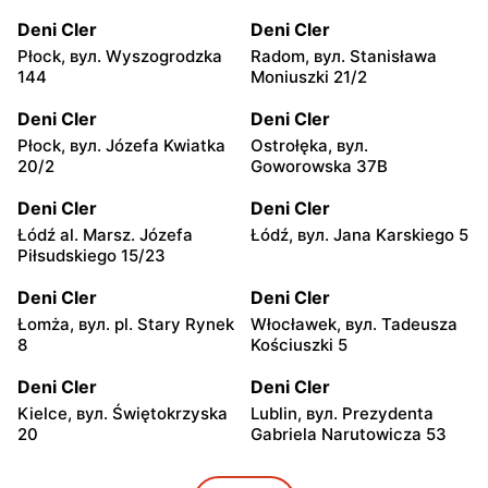
Deni Cler
Deni Cler
Płock, вул. Wyszogrodzka
Radom, вул. Stanisława
144
Moniuszki 21/2
Deni Cler
Deni Cler
Płock, вул. Józefa Kwiatka
Ostrołęka, вул.
20/2
Goworowska 37B
Deni Cler
Deni Cler
Łódź al. Marsz. Józefa
Łódź, вул. Jana Karskiego 5
Piłsudskiego 15/23
Deni Cler
Deni Cler
Łomża, вул. pl. Stary Rynek
Włocławek, вул. Tadeusza
8
Kościuszki 5
Deni Cler
Deni Cler
Kielce, вул. Świętokrzyska
Lublin, вул. Prezydenta
20
Gabriela Narutowicza 53
Deni Cler
Deni Cler