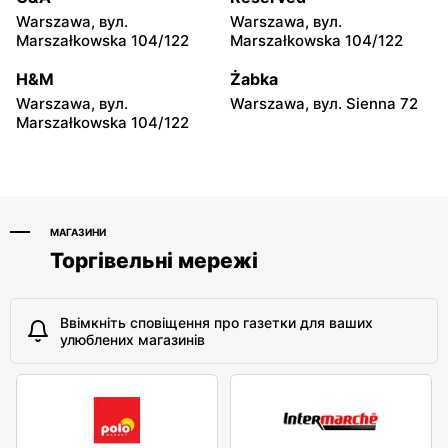
Deni Cler
Deni Cler
Warszawa, вул.
Warszawa, вул.
Katowice, вул. Chorzowska
Kraków, вул. Św. Jana 2
Marszałkowska 104/122
Marszałkowska 104/122
111
H&M
Żabka
Deni Cler
Deni Cler
Warszawa, вул.
Warszawa, вул. Sienna 72
Opole, вул. pl. Mikołaja
Poznań, вул. Półwiejska 42
Marszałkowska 104/122
Kopernika 16
lok.309
МАГАЗИНИ
Торгівельні мережі
Ввімкніть сповіщення про газетки для ваших
улюблених магазинів