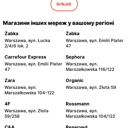
Sieradz, вул. Krótka 4
Olsztyn, вул. Juliana
БІЛЬШЕ
Tuwima 26
Deni Cler
Deni Cler
Магазини інших мереж у вашому регіоні
Inowrocław, вул. Ignacego
Busko-Zdrój al. Adama
Paderewskiego 5
Mickiewicza 4A
Żabka
Żabka
Warszawa, вул. Łucka
Warszawa, вул. Emilii Plater
Deni Cler
Deni Cler
2/4/6 lok. 2
47
Kalisz, вул. Garbarska 2
Bydgoszcz, вул.
Jagiellońska 39/47 lok.067
Carrefour Express
Sephora
Warszawa, вул. Emilii Plater
Warszawa, вул.
Deni Cler
Deni Cler
47
Marszałkowska 116/122
Bydgoszcz, вул. Długa 31
Kraków, вул. Pawia 5
Zara
Organic
Deni Cler
Deni Cler
Warszawa, вул.
Warszawa, вул. Złota 59
Rzeszów al. Józefa
Starogard Gdański, вул.
Marszałkowska 104-122
Piłsudskiego 44
Rynek 12
4F
Rossmann
Deni Cler
Deni Cler
Warszawa, вул. Złota
Warszawa, вул.
Kraków, вул. Gen. Henryka
Sosnowiec, вул. Orląt
59/258
Marszałkowska 104/122
Kamieńskiego 11
Lwowskich 138
C&A
Reserved