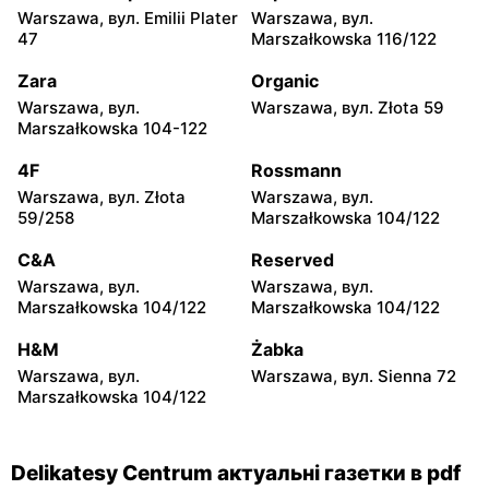
Warszawa, вул. Emilii Plater
Warszawa, вул.
Delikatesy Centrum
Delikatesy Centrum
47
Marszałkowska 116/122
Raszyn, вул. Pruszkowska
Warszawa, вул. Skarbka z
52
Gór 57
Zara
Organic
Warszawa, вул.
Warszawa, вул. Złota 59
Delikatesy Centrum
Delikatesy Centrum
Marszałkowska 104-122
Warszawa, вул.
Reguły, вул. Regulska 49
Myśliborska 114
lok.2
4F
Rossmann
Warszawa, вул. Złota
Warszawa, вул.
Delikatesy Centrum
Delikatesy Centrum
59/258
Marszałkowska 104/122
Piastów, вул. Witolda
Warszawa, вул.
Pileckiego 2
Pontonierów 11
C&A
Reserved
Warszawa, вул.
Warszawa, вул.
Delikatesy Centrum
Delikatesy Centrum
Marszałkowska 104/122
Marszałkowska 104/122
Łomianki, вул. Warszawska
Ożarów Mazowiecki, вул.
27
Partyzantów 10
H&M
Żabka
Warszawa, вул.
Warszawa, вул. Sienna 72
Delikatesy Centrum
Delikatesy Centrum
Marszałkowska 104/122
Nowa Wola, вул. Ignacego
Konstancin-Jeziorna, вул.
Krasickiego 110
Świetlicowa 7/9
Delikatesy Centrum актуальні газетки в pdf