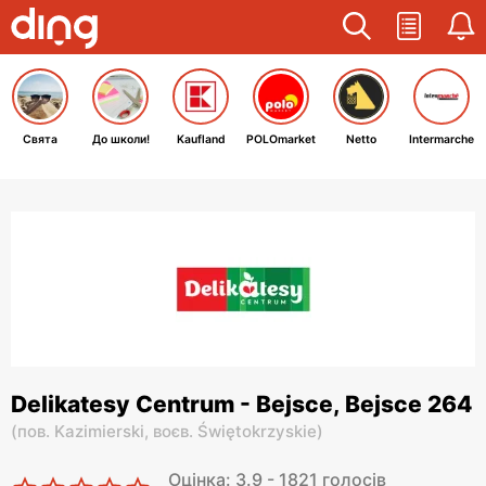
Свята
До школи!
Kaufland
POLOmarket
Netto
Intermarche
Delikatesy Centrum - Bejsce, Bejsce 264
(
пов. Kazimierski,
воєв. Świętokrzyskie
)
Оцінка: 3.9 - 1821 голосів