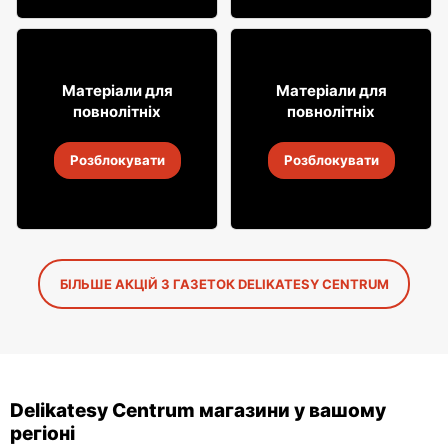
9% ДЕШЕВШЕ!
3% ДЕШЕВШЕ!
9
31
99
99
Матеріали для
Матеріали для
повнолітніх
повнолітніх
Сидр Dobroński
Вино Mionetto
Розблокувати
Розблокувати
5
-
19 серп. 2026
5
-
19 серп. 2026
БІЛЬШЕ АКЦІЙ З ГАЗЕТОК DELIKATESY CENTRUM
Delikatesy Centrum магазини у вашому
регіоні