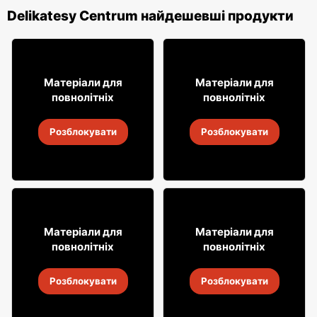
Delikatesy Centrum найдешевші продукти
10% ДЕШЕВШЕ!
19
26
99
99
Матеріали для
Матеріали для
повнолітніх
повнолітніх
Вино Jacob's Creek
Вино Daos
Розблокувати
Розблокувати
5
-
19 серп. 2026
5
-
19 серп. 2026
0
27% ДЕШЕВШЕ!
29
5
95
79
Матеріали для
Матеріали для
повнолітніх
повнолітніх
Горілка Soplica
Випий Highlander
Розблокувати
Розблокувати
5
-
19 серп. 2026
5
-
19 серп. 2026