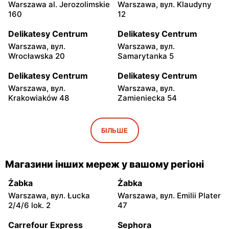
Warszawa al. Jerozolimskie
Warszawa, вул. Klaudyny
160
12
Delikatesy Centrum
Delikatesy Centrum
Warszawa, вул.
Warszawa, вул.
Wrocławska 20
Samarytanka 5
Delikatesy Centrum
Delikatesy Centrum
Warszawa, вул.
Warszawa, вул.
Krakowiaków 48
Zamieniecka 54
Delikatesy Centrum
Delikatesy Centrum
Warszawa, вул. Gen.
Warszawa, вул. Franciszka
БІЛЬШЕ
Waleriana Czumy 3
Kawy 44
Delikatesy Centrum
Delikatesy Centrum
Магазини інших мереж у вашому регіоні
Warszawa, вул. Kłobucka
Warszawa, вул. Béli
8b
Bartóka 8
Żabka
Żabka
Warszawa, вул. Łucka
Warszawa, вул. Emilii Plater
Delikatesy Centrum
Delikatesy Centrum
2/4/6 lok. 2
47
Warszawa, вул. Dzieci
Warszawa, вул. Starodęby
Warszawy 40a
8
Carrefour Express
Sephora