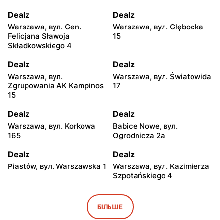
Dealz
Dealz
Warszawa, вул. Gen.
Warszawa, вул. Głębocka
Felicjana Sławoja
15
Składkowskiego 4
Dealz
Dealz
Warszawa, вул.
Warszawa, вул. Światowida
Zgrupowania AK Kampinos
17
15
Dealz
Dealz
Warszawa, вул. Korkowa
Babice Nowe, вул.
165
Ogrodnicza 2a
Dealz
Dealz
Piastów, вул. Warszawska 1
Warszawa, вул. Kazimierza
Szpotańskiego 4
Dealz
Dealz
Pruszków, вул. Henryka
Jabłonna, вул. Edukacyjna
БІЛЬШЕ
Sienkiewicza 19
2