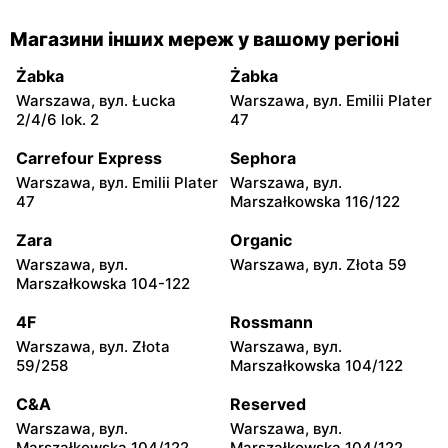
Dealz
Dealz
Магазини інших мереж у вашому регіоні
Piaseczno, вул. Dworcowa
Legionowo, вул. Jerzego
21
Siwińskiego 2
Żabka
Żabka
Warszawa, вул. Łucka
Warszawa, вул. Emilii Plater
Dealz
Dealz
2/4/6 lok. 2
47
Otwock, вул. Kupiecka 2
Otwock, вул. Płk. Ryszarda
Kuklińskiego 1
Carrefour Express
Sephora
Warszawa, вул. Emilii Plater
Warszawa, вул.
Dealz
Dealz
47
Marszałkowska 116/122
Łubna, вул. Łubna 69
Grodzisk Mazowiecki, вул.
Rzemieślnicza 23
Zara
Organic
Warszawa, вул.
Warszawa, вул. Złota 59
Dealz
Dealz
Marszałkowska 104-122
Grodzisk Mazowiecki, вул.
Mińsk Mazowiecki, вул.
Żyrardowska 14
Konstantego Rudzkiego 9
4F
Rossmann
Warszawa, вул. Złota
Warszawa, вул.
Dealz
Dealz
59/258
Marszałkowska 104/122
Żyrardów, вул. Kilińskiego
Pułtusk, вул. Nowy Rynek 2
9
C&A
Reserved
Warszawa, вул.
Warszawa, вул.
Dealz
Dealz
Marszałkowska 104/122
Marszałkowska 104/122