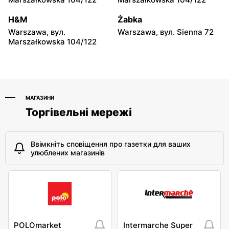
Łochów, вул. Wolności 19
Płońsk, вул. Warszawska
59
H&M
Żabka
Warszawa, вул.
Warszawa, вул. Sienna 72
Dealz
Dealz
Marszałkowska 104/122
Płońsk, вул. Żołnierzy
Rawa Mazowiecka al.
Wyklętych 12
Konstytucji 3 Maja 3a
МАГАЗИНИ
Торгівельні мережі
Ввімкніть сповіщення про газетки для ваших
улюблених магазинів
POLOmarket
Intermarche Super