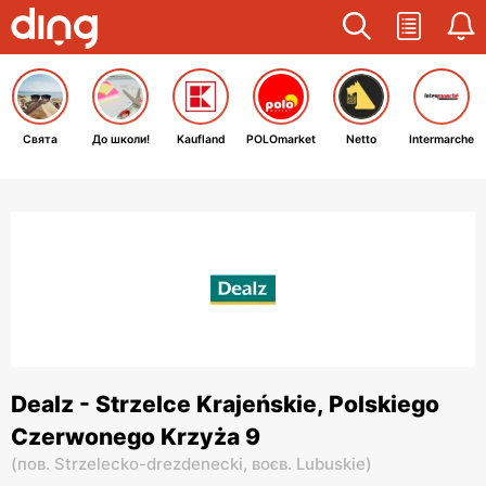
Свята
До школи!
Kaufland
POLOmarket
Netto
Intermarche
Dealz - Strzelce Krajeńskie, Polskiego
Czerwonego Krzyża 9
(
пов. Strzelecko-drezdenecki,
воєв. Lubuskie
)