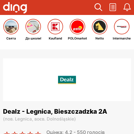
Свята
До школи!
Kaufland
POLOmarket
Netto
Intermarche
Dealz - Legnica, Bieszczadzka 2A
(
пов. Legnica,
воєв. Dolnośląskie
)
Оцінка: 4.2 - 550 голосів