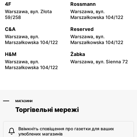
Żyrardowska 14
Konstantego Rudzkiego 9
4F
Rossmann
Warszawa, вул. Złota
Warszawa, вул.
Dealz
Dealz
59/258
Marszałkowska 104/122
Żyrardów, вул. Kilińskiego
Pułtusk, вул. Nowy Rynek 2
9
C&A
Reserved
Warszawa, вул.
Warszawa, вул.
Dealz
Dealz
Marszałkowska 104/122
Marszałkowska 104/122
Łochów, вул. Wolności 19
Płońsk, вул. Warszawska
59
H&M
Żabka
Warszawa, вул.
Warszawa, вул. Sienna 72
Dealz
Dealz
Marszałkowska 104/122
Płońsk, вул. Żołnierzy
Rawa Mazowiecka al.
Wyklętych 12
Konstytucji 3 Maja 3a
МАГАЗИНИ
Торгівельні мережі
Ввімкніть сповіщення про газетки для ваших
улюблених магазинів