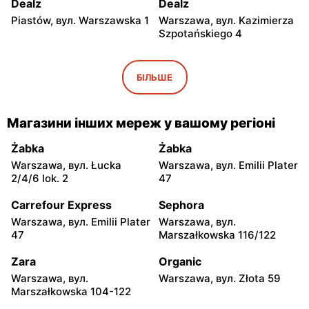
Dealz
Dealz
Piastów, вул. Warszawska 1
Warszawa, вул. Kazimierza
Szpotańskiego 4
Dealz
Dealz
Pruszków, вул. Henryka
Jabłonna, вул. Edukacyjna
БІЛЬШЕ
Sienkiewicza 19
2
Dealz
Dealz
Магазини інших мереж у вашому регіоні
Piaseczno, вул. Dworcowa
Legionowo, вул. Jerzego
21
Siwińskiego 2
Żabka
Żabka
Warszawa, вул. Łucka
Warszawa, вул. Emilii Plater
Dealz
Dealz
2/4/6 lok. 2
47
Otwock, вул. Kupiecka 2
Otwock, вул. Płk. Ryszarda
Kuklińskiego 1
Carrefour Express
Sephora
Warszawa, вул. Emilii Plater
Warszawa, вул.
Dealz
Dealz
47
Marszałkowska 116/122
Łubna, вул. Łubna 69
Grodzisk Mazowiecki, вул.
Rzemieślnicza 23
Zara
Organic
Warszawa, вул.
Warszawa, вул. Złota 59
Dealz
Dealz
Marszałkowska 104-122
Grodzisk Mazowiecki, вул.
Mińsk Mazowiecki, вул.