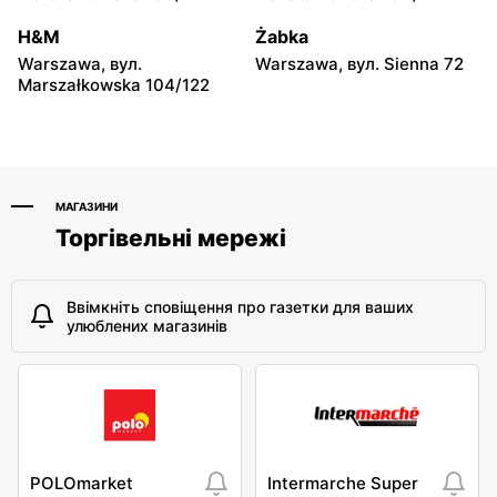
Łochów, вул. Wolności 19
Płońsk, вул. Warszawska
59
H&M
Żabka
Warszawa, вул.
Warszawa, вул. Sienna 72
Dealz
Dealz
Marszałkowska 104/122
Płońsk, вул. Żołnierzy
Rawa Mazowiecka al.
Wyklętych 12
Konstytucji 3 Maja 3a
МАГАЗИНИ
Торгівельні мережі
Ввімкніть сповіщення про газетки для ваших
улюблених магазинів
POLOmarket
Intermarche Super