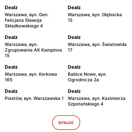
Dealz
Dealz
Warszawa, вул. Gen.
Warszawa, вул. Głębocka
Felicjana Sławoja
15
Składkowskiego 4
Dealz
Dealz
Warszawa, вул.
Warszawa, вул. Światowida
Zgrupowania AK Kampinos
17
15
Dealz
Dealz
Warszawa, вул. Korkowa
Babice Nowe, вул.
165
Ogrodnicza 2a
Dealz
Dealz
Piastów, вул. Warszawska 1
Warszawa, вул. Kazimierza
Szpotańskiego 4
Dealz
Dealz
Pruszków, вул. Henryka
Jabłonna, вул. Edukacyjna
БІЛЬШЕ
Sienkiewicza 19
2