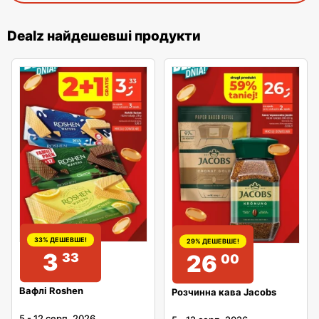
Dealz найдешевші продукти
33% ДЕШЕВШЕ!
29% ДЕШЕВШЕ!
3
33
26
00
Вафлі Roshen
Розчинна кава Jacobs
5
-
12 серп. 2026