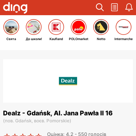
Свята
До школи!
Kaufland
POLOmarket
Netto
Intermarche
Dealz - Gdańsk, Al. Jana Pawła II 16
(
пов. Gdańsk,
воєв. Pomorskie
)
Оцінка: 4.2 - 550 голосів