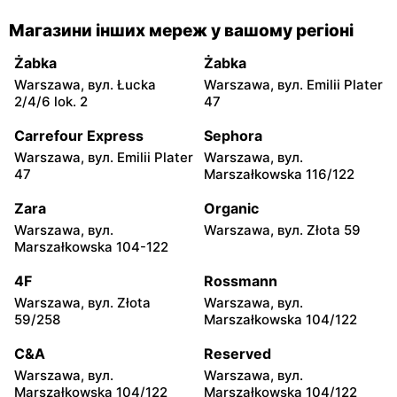
Dealz
Dealz
Магазини інших мереж у вашому регіоні
Piaseczno, вул. Dworcowa
Legionowo, вул. Jerzego
21
Siwińskiego 2
Żabka
Żabka
Warszawa, вул. Łucka
Warszawa, вул. Emilii Plater
Dealz
Dealz
2/4/6 lok. 2
47
Otwock, вул. Kupiecka 2
Otwock, вул. Płk. Ryszarda
Kuklińskiego 1
Carrefour Express
Sephora
Warszawa, вул. Emilii Plater
Warszawa, вул.
Dealz
Dealz
47
Marszałkowska 116/122
Łubna, вул. Łubna 69
Grodzisk Mazowiecki, вул.
Rzemieślnicza 23
Zara
Organic
Warszawa, вул.
Warszawa, вул. Złota 59
Dealz
Dealz
Marszałkowska 104-122
Grodzisk Mazowiecki, вул.
Mińsk Mazowiecki, вул.
Żyrardowska 14
Konstantego Rudzkiego 9
4F
Rossmann
Warszawa, вул. Złota
Warszawa, вул.
Dealz
Dealz
59/258
Marszałkowska 104/122
Żyrardów, вул. Kilińskiego
Pułtusk, вул. Nowy Rynek 2
9
C&A
Reserved
Warszawa, вул.
Warszawa, вул.
Dealz
Dealz
Marszałkowska 104/122
Marszałkowska 104/122