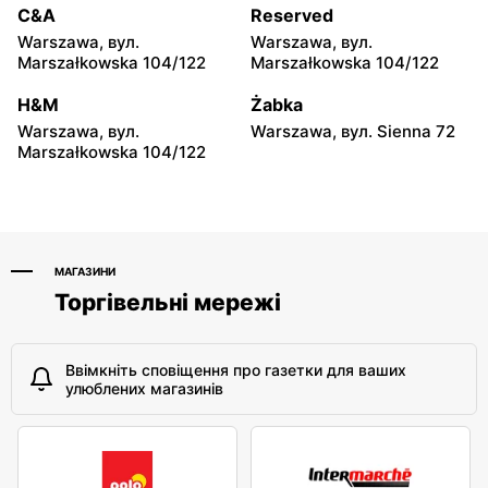
Chwalibogowo, вул.
Doruchów, вул.
C&A
Reserved
Chwalibogowo 19/1
Ostrzeszowska 1
Warszawa, вул.
Warszawa, вул.
Marszałkowska 104/122
Marszałkowska 104/122
Chata Polska
Chata Polska
Doruchów, вул.
Wieruszów, вул. Klemensa
H&M
Żabka
Przytocznica 20
Wierusza 5
Warszawa, вул.
Warszawa, вул. Sienna 72
Marszałkowska 104/122
Chata Polska
Chata Polska
Pleszew al. Wojska
Przygodzice, вул. Chynowa
Polskiego 28
115
МАГАЗИНИ
Торгівельні мережі
Ввімкніть сповіщення про газетки для ваших
улюблених магазинів