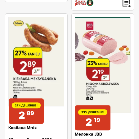
27% ДЕШЕВШЕ!
2
89
33% ДЕШЕВШЕ!
2
19
Ковбаса Mróz
Мелонка JBB