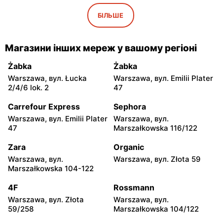
Chata Polska
Chata Polska
Kazimierz Biskupi, вул.
Kazimierz Biskupi, вул.
БІЛЬШЕ
Golińska 1a
Jodłowa 1
Chata Polska
Chata Polska
Магазини інших мереж у вашому регіоні
Brzeziny, вул. Sobiesęki 7
Rzgów, вул. Osiecza
Pierwsza 23
Żabka
Żabka
Warszawa, вул. Łucka
Warszawa, вул. Emilii Plater
Chata Polska
Chata Polska
2/4/6 lok. 2
47
Stawiszyn, вул. Szosa
Godziesze Wielkie, вул. 3
Pleszewska 2a
Maja 24
Carrefour Express
Sephora
Warszawa, вул. Emilii Plater
Warszawa, вул.
Chata Polska
Chata Polska
47
Marszałkowska 116/122
Mogilno, вул. Marsz.
Mogilno, вул. Dworcowa 7
Piłsudskiego 23
Zara
Organic
Warszawa, вул.
Warszawa, вул. Złota 59
Chata Polska
Chata Polska
Marszałkowska 104-122
Grabów nad Prosną, вул.
Pyzdry, вул. Wrąbczynek 1
rynek Władysława Jagiełły
4F
Rossmann
1
Warszawa, вул. Złota
Warszawa, вул.
59/258
Marszałkowska 104/122
Chata Polska
Chata Polska