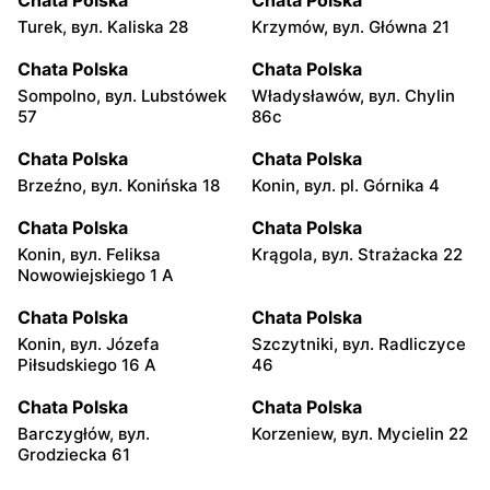
Chata Polska
Chata Polska
Turek, вул. Kaliska 28
Krzymów, вул. Główna 21
Chata Polska
Chata Polska
Sompolno, вул. Lubstówek
Władysławów, вул. Chylin
57
86c
Chata Polska
Chata Polska
Brzeźno, вул. Konińska 18
Konin, вул. pl. Górnika 4
Chata Polska
Chata Polska
Konin, вул. Feliksa
Krągola, вул. Strażacka 22
Nowowiejskiego 1 A
Chata Polska
Chata Polska
Konin, вул. Józefa
Szczytniki, вул. Radliczyce
Piłsudskiego 16 A
46
Chata Polska
Chata Polska
Barczygłów, вул.
Korzeniew, вул. Mycielin 22
Grodziecka 61