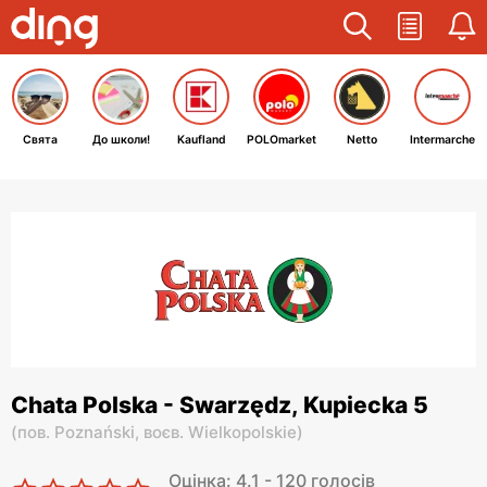
Свята
До школи!
Kaufland
POLOmarket
Netto
Intermarche
Chata Polska - Swarzędz, Kupiecka 5
(
пов. Poznański,
воєв. Wielkopolskie
)
Оцінка: 4.1 - 120 голосів