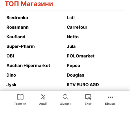
ТОП Магазини
Biedronka
Lidl
Rossmann
Carrefour
Kaufland
Netto
Super-Pharm
Jula
OBI
POLOmarket
Auchan Hipermarket
Pepco
Dino
Douglas
Jysk
RTV EURO AGD
Action
Media Expert
Deichmann
Media Markt
Газетки
Акції
Шукати
Блог
Більше
Ding.pl це веб-сайт, що представляє
рекламні газетки
та
каталоги
магазинів і великих торгових мереж. Завдяки