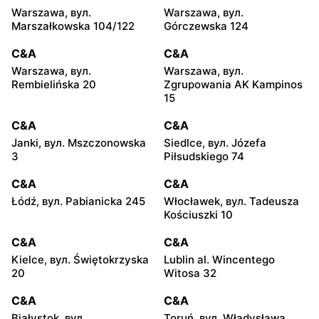
Warszawa, вул.
Warszawa, вул.
Marszałkowska 104/122
Górczewska 124
C&A
C&A
Warszawa, вул.
Warszawa, вул.
Rembielińska 20
Zgrupowania AK Kampinos
15
C&A
C&A
Janki, вул. Mszczonowska
Siedlce, вул. Józefa
3
Piłsudskiego 74
C&A
C&A
Łódź, вул. Pabianicka 245
Włocławek, вул. Tadeusza
Kościuszki 10
C&A
C&A
Kielce, вул. Świętokrzyska
Lublin al. Wincentego
20
Witosa 32
C&A
C&A
Białystok, вул.
Toruń, вул. Władysława