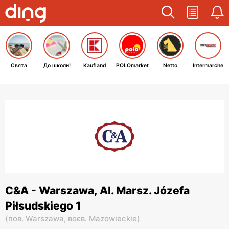
Свята
До школи!
Kaufland
POLOmarket
Netto
Intermarche
C&A - Warszawa, Al. Marsz. Józefa
Piłsudskiego 1
(
пов. Warszawa,
воєв. Mazowieckie
)