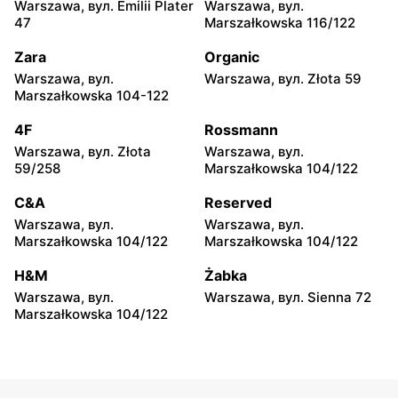
Warszawa, вул. Emilii Plater
Warszawa, вул.
Katowice, вул. Chorzowska
Katowice, вул. 3 Maja 30
47
Marszałkowska 116/122
107
Zara
Organic
C&A
C&A
Warszawa, вул.
Warszawa, вул. Złota 59
Zabrze, вул. Plutonowego
Gliwice, вул. Lipowa 1
Marszałkowska 104-122
Ryszarda Szkubacza 1
4F
Rossmann
C&A
C&A
Warszawa, вул. Złota
Warszawa, вул.
Opole, вул. Dębowa 1
Opole, вул. Kopernika 16
59/258
Marszałkowska 104/122
C&A
C&A
C&A
Reserved
Poznań, вул. Pleszewska 1
Poznań, вул. pl. Wiosny
Warszawa, вул.
Warszawa, вул.
Ludów 2
Marszałkowska 104/122
Marszałkowska 104/122
C&A
C&A
H&M
Żabka
Poznań al. Solidarności 47
Kędzierzyn-Koźle al. Armii
Warszawa, вул.
Warszawa, вул. Sienna 72
Krajowej 38
Marszałkowska 104/122