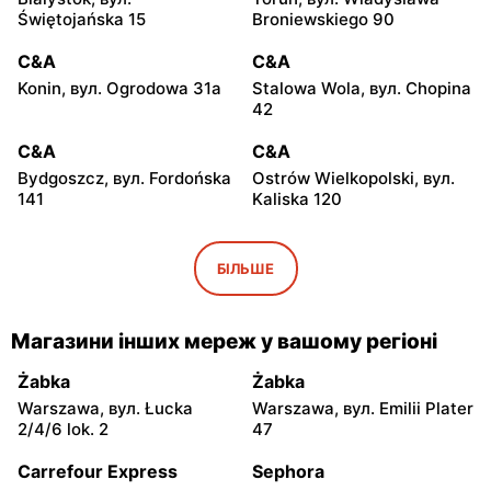
Świętojańska 15
Broniewskiego 90
C&A
C&A
Konin, вул. Ogrodowa 31a
Stalowa Wola, вул. Chopina
42
C&A
C&A
Bydgoszcz, вул. Fordońska
Ostrów Wielkopolski, вул.
141
Kaliska 120
C&A
C&A
Olkusz, вул. Wspólna 1
Kraków, вул. Stawowa 61
БІЛЬШЕ
C&A
C&A
Kraków, вул. Pawia 5
Rzeszów al. Józefa
Магазини інших мереж у вашому регіоні
Piłsudskiego 44
Żabka
Żabka
C&A
C&A
Warszawa, вул. Łucka
Warszawa, вул. Emilii Plater
Sosnowiec, вул. Henryka
Kraków, вул. Kamieńskiego
2/4/6 lok. 2
47
Sienkiewicza 2
11
Carrefour Express
Sephora
C&A
C&A