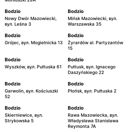
Bodzio
Bodzio
Nowy Dwór Mazowiecki,
Mińsk Mazowiecki, вул.
вул. Leśna 3
Warszawska 35
Bodzio
Bodzio
Grójec, вул. Mogielnicka 13
Żyrardów al. Partyzantów
15
Bodzio
Bodzio
Wyszków, вул. Pułtuska 61
Pułtusk, вул. Ignacego
Daszyńskiego 22
Bodzio
Bodzio
Garwolin, вул. Kościuszki
Płońsk, вул. Pułtuska 2
52
Bodzio
Bodzio
Skierniewice, вул.
Rawa Mazowiecka, вул.
Strykowska 5
Władysława Stanisława
Reymonta 7A