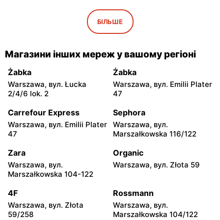
Bodzio
Bodzio
Łowicz, вул. 3 Maja 3/5
Ciechanów, вул.
БІЛЬШЕ
Warszawska 14
Bodzio
Bodzio
Магазини інших мереж у вашому регіоні
Kozienice, вул. Warszawska
Siedlce, вул. Partyzantów
34
29
Żabka
Żabka
Warszawa, вул. Łucka
Warszawa, вул. Emilii Plater
Bodzio
Bodzio
2/4/6 lok. 2
47
Ostrów Mazowiecka, вул.
Przasnysz, вул. Rynek 23
Targowa 4
Carrefour Express
Sephora
Warszawa, вул. Emilii Plater
Warszawa, вул.
Bodzio
Bodzio
47
Marszałkowska 116/122
Radom, вул. Kazimierza
Dęblin, вул. 15 Pułku
Kelles-Krauza 2a
Piechoty Wilków 3
Zara
Organic
Warszawa, вул.
Warszawa, вул. Złota 59
Bodzio
Bodzio
Marszałkowska 104-122
Płock al. Jana Kilińskiego 6
Łuków, вул. Międzyrzecka
72
4F
Rossmann
Warszawa, вул. Złota
Warszawa, вул.
Bodzio
Bodzio
59/258
Marszałkowska 104/122