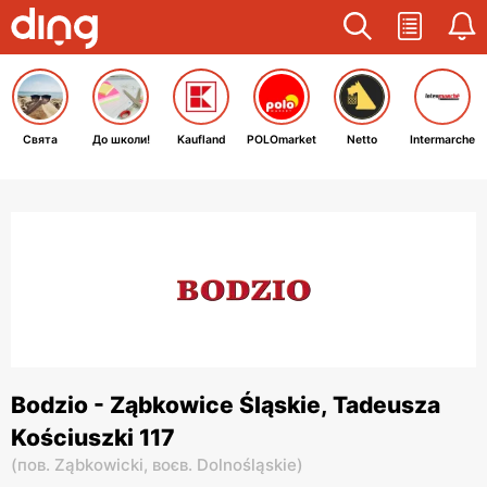
Свята
До школи!
Kaufland
POLOmarket
Netto
Intermarche
Bodzio - Ząbkowice Śląskie, Tadeusza
Kościuszki 117
(
пов. Ząbkowicki,
воєв. Dolnośląskie
)