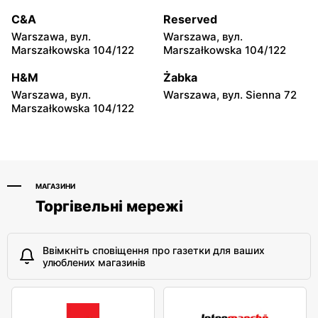
Ostrołęka, вул. Henryka
Tomaszów Mazowiecki,
Sienkiewicza 32/2
вул. Smugowa 2
C&A
Reserved
Warszawa, вул.
Warszawa, вул.
Bodzio
Bodzio
Marszałkowska 104/122
Marszałkowska 104/122
Mława, вул. Sportowa 21
Gostynin, вул. Dybanka 2
H&M
Żabka
Bodzio
Bodzio
Warszawa, вул.
Warszawa, вул. Sienna 72
Opoczno, вул. Piotrkowska
Kutno, вул. Karola
Marszałkowska 104/122
49
Szymanowskiego 2
МАГАЗИНИ
Торгівельні мережі
Ввімкніть сповіщення про газетки для ваших
улюблених магазинів