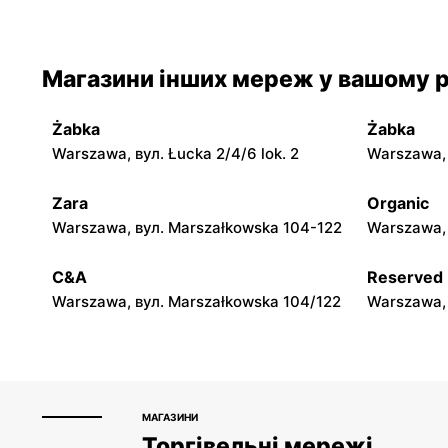
Warszawa, вул. Wałbrzyska 21
Warszawa, 
Магазини інших мереж у вашому р
Blue Stop
Blue Stop
Warszawa, вул. Edwarda Dembowskiego
Warszawa, 
10
Żabka
Żabka
Warszawa, вул. Łucka 2/4/6 lok. 2
Warszawa, в
Blue Stop
Blue Stop
Piastów, вул. Józefa Wybickiego 3
Laski, вул.
Zara
Organic
Warszawa, вул. Marszałkowska 104-122
Warszawa, 
Blue Stop
Blue Stop
Otrębusy, вул. Natalińska 29
Brwinów, в
C&A
Reserved
Warszawa, вул. Marszałkowska 104/122
Warszawa, 
МАГАЗИНИ
Торгівельні мережі