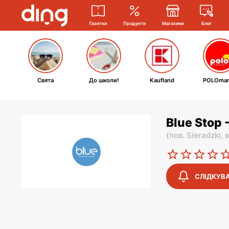
Газетки
Продукти
Магазини
Блог
Свята
До школи!
Kaufland
POLOmar
Blue Stop 
(
пов. Sieradzki,
в
СЛІДКУВ