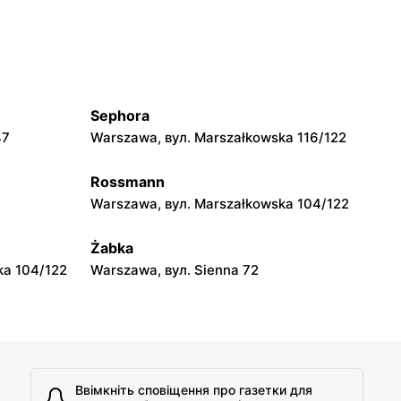
Warszawa, вул. Wawrzyńca
Surowieckiego 10
Blue Stop
orupki 2
Piastów, вул. Waleriana Łukasińskiego
25
Sephora
47
Warszawa, вул. Marszałkowska 116/122
Blue Stop
ejowa 3A
Legionowo, вул. Jerzego Siwińskiego 2
Rossmann
Warszawa, вул. Marszałkowska 104/122
Blue Stop
lego 1/10
Milanówek, вул. Krakowska 116
Żabka
ka 104/122
Warszawa, вул. Sienna 72
Ввімкніть сповіщення про газетки для