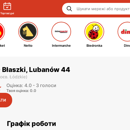
Торгові дні
ket
Netto
Intermarche
Biedronka
Din
- Błaszki, Lubanów 44
оєв. Łódzkie
)
Оцінка: 4.0 - 3 голоси
Твоя оцінка: 0.0
АТИ
Графік роботи