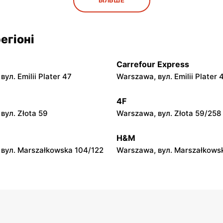
БІЛЬШЕ
вул. Okrężna 38
Warszawa, вул. Portofino 8
егіоні
Blue Stop
вул. Kompanii AK Kordian 1
Piastów, вул. Ks. Ignacego Sk
Carrefour Express
ул. Emilii Plater 47
Warszawa, вул. Emilii Plater 
Blue Stop
 3 Maja 45 A
Ożarów Mazowiecki, вул. Kol
4F
вул. Złota 59
Warszawa, вул. Złota 59/258
Blue Stop
ул. Pszczelińska 48
Otwock, вул. Michała Andriol
H&M
вул. Marszałkowska 104/122
Warszawa, вул. Marszałkows