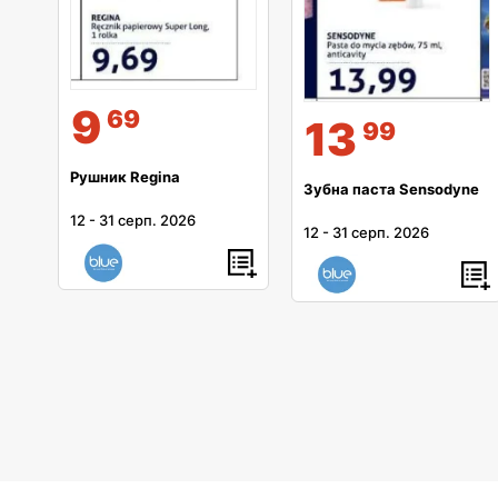
9
69
13
99
Рушник Regina
Зубна паста Sensodyne
12
-
31 серп. 2026
12
-
31 серп. 2026