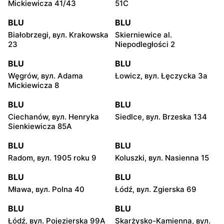
Mickiewicza 41/43
51C
BLU
BLU
Białobrzegi, вул. Krakowska
Skierniewice al.
23
Niepodległości 2
BLU
BLU
Węgrów, вул. Adama
Łowicz, вул. Łęczycka 3a
Mickiewicza 8
BLU
BLU
Ciechanów, вул. Henryka
Siedlce, вул. Brzeska 134
Sienkiewicza 85A
BLU
BLU
Radom, вул. 1905 roku 9
Koluszki, вул. Nasienna 15
BLU
BLU
Mława, вул. Polna 40
Łódź, вул. Zgierska 69
BLU
BLU
Łódź, вул. Pojezierska 99A
Skarżysko-Kamienna, вул.