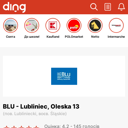
Свята
До школи!
Kaufland
POLOmarket
Netto
Intermarche
BLU - Lubliniec, Oleska 13
(
пов. Lubliniecki,
воєв. Śląskie
)
Оцінка: 4.2 - 145 голосів