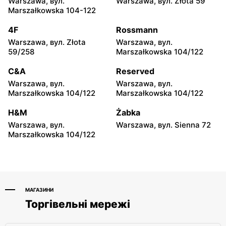
Warszawa, вул.
Warszawa, вул. Złota 59
Olsztyn, вул. Lubelska 25
Iława, вул. Kardynała
Marszałkowska 104-122
Stefana Wyszyńskiego 45a
4F
Rossmann
BLU
BLU
Warszawa, вул. Złota
Warszawa, вул.
Toruń, вул. Polna 129
Tarnobrzeg al. Warszawska
59/258
Marszałkowska 104/122
2a
C&A
Reserved
BLU
BLU
Warszawa, вул.
Warszawa, вул.
Inowrocław, вул.
Ełk, вул. Suwalska 69C
Marszałkowska 104/122
Marszałkowska 104/122
Stanisława Staszica 67
H&M
Żabka
BLU
BLU
Warszawa, вул.
Warszawa, вул. Sienna 72
Grudziądz, вул. Chełmińska
Giżycko, вул. Białostocka
Marszałkowska 104/122
114A
39
МАГАЗИНИ
Торгівельні мережі