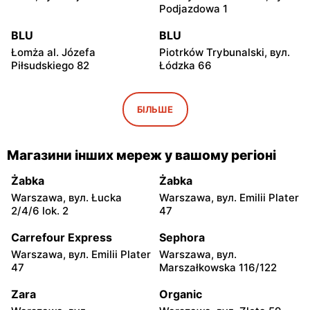
Podjazdowa 1
BLU
BLU
Łomża al. Józefa
Piotrków Trybunalski, вул.
Piłsudskiego 82
Łódzka 66
BLU
BLU
Włocławek, вул.
Biała Podlaska, вул.
БІЛЬШЕ
Wincentego Witosa 5
Sidorska 2e
BLU
BLU
Магазини інших мереж у вашому регіоні
Ostrowiec Świętokrzyski,
Bełchatów, вул. Stanisława
вул. Jana Kilińskiego 39A
Staszica 22
Żabka
Żabka
Warszawa, вул. Łucka
Warszawa, вул. Emilii Plater
BLU
BLU
2/4/6 lok. 2
47
Kielce, вул. Zagnańska 71A
Lublin, вул. Mełgiewska 2B
Carrefour Express
Sephora
BLU
BLU
Warszawa, вул. Emilii Plater
Warszawa, вул.
Zduńska Wola, вул. Jana
Białystok, вул. Składowa 12
47
Marszałkowska 116/122
Kilińskiego 1d
Zara
Organic
BLU
BLU