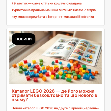
79 злотих — саме стільки коштує складана
туристична пральна машина MPM місткістю 7 літрів,
яку можна придбати в інтернет-магазині Biedronka
Home. Вона важить трохи менше 1,3 кг, складається
до плоского формату і поміщається в багажник або
шафку кемпера. Має три режими прання — 3, 5 і 10
НОВИНИ
хвилин — та вбудований злив води, тож вам не
знадобляться жодні додаткові аксесуари. У цій же
пропозиції є й дорожча альтернатива: пральна
машина з віджимом Adler AD 8051 за 299 злотих. Я
перевірила, чи має сенс дешеве прання в подорожі та
коли така міні-пральна машина дійсно стає в нагоді.
Каталог LEGO 2026 — де його можна
отримати безкоштовно та що нового в
ньому?
Новий каталог LEGO 2026 на друге півріччя (червень–