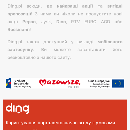
Ding.pl всюди, де
найкращі акції
та
вигідні
пропозиції
! З нами ви ніколи не пропустите нові
акції
Pepco
, Jysk,
Dіno
, RTV EURO AGD або
Rossmann
!
Ding.pl також доступний у вигляді
мобільного
застосунку
. Ви можете завантажити його
безкоштовно з нашого сайту.
Користування порталом означає згоду з умовами