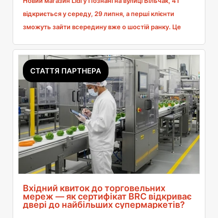
Новий магазин Lidl у Познані на вулиці Вільчак, 41
відкриється у середу, 29 липня, а перші клієнти
зможуть зайти всередину вже о шостій ранку. Це
тридцять друга точка мережі в цьому місті і магазин,
на який мешканці району чекали з минулого року. Я
перевірила, що підготували до дня відкриття, в які
СТАТТЯ ПАРТНЕРА
години супермаркет працюватиме решту тижня і що
насправді можна знайти на полицях. Адже справа не
лише в низьких цінах. Декілька зручностей здивували
мене більше, ніж сама площа магазину.
Вхідний квиток до торговельних
мереж — як сертифікат BRC відкриває
двері до найбільших супермаркетів?