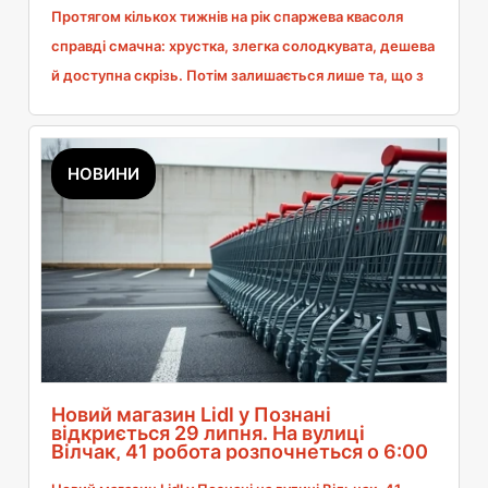
Протягом кількох тижнів на рік спаржева квасоля
справді смачна: хрустка, злегка солодкувата, дешева
й доступна скрізь. Потім залишається лише та, що з
банки, або імпортна заморожена, яка вже має зовсім
інший смак. Тому середину літа я розглядаю як
період, коли варто зробити запаси і їсти її майже
НОВИНИ
щодня. Я покажу, як розпізнати хороші стручки,
скільки їх варити і що зробити, щоб вони збереглися
до зими, не втративши хрусткості.
Новий магазин Lidl у Познані
відкриється 29 липня. На вулиці
Вілчак, 41 робота розпочнеться о 6:00