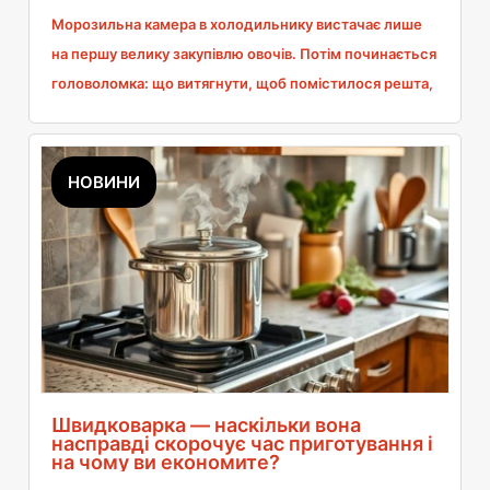
Морозильна камера в холодильнику вистачає лише
на першу велику закупівлю овочів. Потім починається
головоломка: що витягнути, щоб помістилося решта,
і чи справді піца з минулого місяця має там лежати.
Окремий морозильний ящик вирішує цю проблему на
довгі роки, але потрібно правильно підібрати об’єм і
НОВИНИ
кліматичний клас, адже найчастіші розчарування
пов’язані саме з цими двома речами. Я зібрала все,
що сама перевіряю перед такою покупкою.
Швидковарка — наскільки вона
насправді скорочує час приготування і
на чому ви економите?