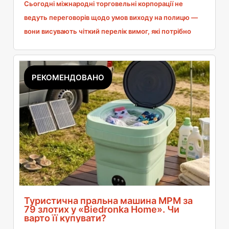
Сьогодні міжнародні торговельні корпорації не
ведуть переговорів щодо умов виходу на полицю —
вони висувають чіткий перелік вимог, які потрібно
виконати повністю або взагалі не виконувати. Для
менеджерів категорій документ, що підтверджує
сертифікат BRC, є не додатковою перевагою
РЕКОМЕНДОВАНО
пропозиції, а технічним торговим паспортом і
необхідною умовою для початку торгових
переговорів. Хто його не має, той навіть не
проходить до етапу цінових переговорів.
Туристична пральна машина MPM за
79 злотих у «Biedronka Home». Чи
варто її купувати?