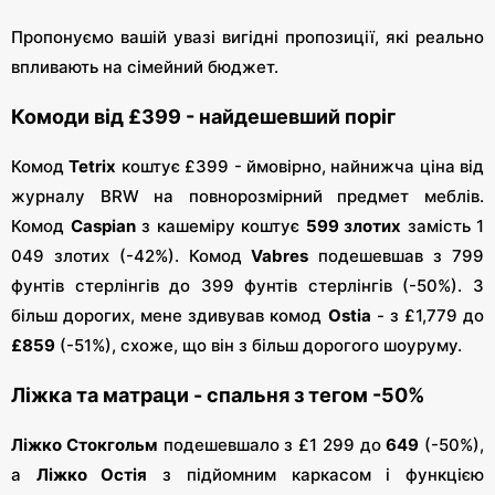
Пропонуємо вашій увазі вигідні пропозиції, які реально
впливають на сімейний бюджет.
Комоди від £399 - найдешевший поріг
Комод
Tetrix
коштує £399 - ймовірно, найнижча ціна від
журналу BRW на повнорозмірний предмет меблів.
Комод
Caspian
з кашеміру коштує
599 злотих
замість 1
049 злотих (-42%). Комод
Vabres
подешевшав з 799
фунтів стерлінгів до 399 фунтів стерлінгів (-50%). З
більш дорогих, мене здивував комод
Ostia
- з £1,779 до
£859
(-51%), схоже, що він з більш дорогого шоуруму.
Ліжка та матраци - спальня з тегом -50%
Ліжко Стокгольм
подешевшало з £1 299 до
649
(-50%),
а
Ліжко Остія
з підйомним каркасом і функцією