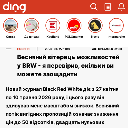
Свята
До школи!
Kaufland
POLOmarket
Netto
Intermarche
НОВИНИ
|
2026-04-27 11:19
АВТОР: JACEK DYLIK
Весняний вітерець можливостей
у BRW - я перевірив, скільки ви
можете заощадити
Новий журнал Black Red White діє з 27 квітня
по 10 травня 2026 року, і цього разу він
здивував мене масштабом знижок. Весняний
потік вигідних пропозицій означає зниження
цін до 50 відсотків, двадцять нульових