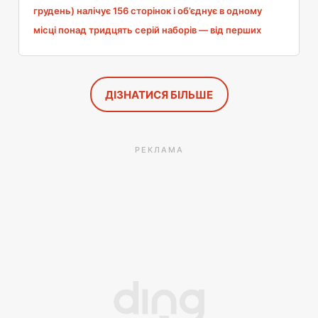
грудень) налічує 156 сторінок і об’єднує в одному
місці понад тридцять серій наборів — від перших
наборів для дворічних дітей до складних моделей
для дорослих колекціонерів. Це не прайс-лист, а
путівник: він показує, що з’явиться на полицях аж до
ДІЗНАТИСЯ БІЛЬШЕ
свят, які прем’єри є наймасштабнішими та які ювілеї
відзначає цього року бренд. Де можна безкоштовно
отримати каталог, що ховається всередині сторінка
РЕКЛАМА
за сторінкою та на що варто звернути увагу? Ось
довідник по всьому вмісту.