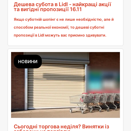
Дешева субота в Lidl - найкращі акції
та вигідні пропозиції 16.11
Якщо суботній шопінг є не лише необхідністю, але й
способом реальної економії, то дешеві суботні
пропозиції в Lidl можуть вас приємно здивувати.
Підготовлені акції дійсно можуть привернути увагу,
пропонуючи великі знижки на товари повсякденного
вжитку.
НОВИНИ
Сьогодні торгова неділя? Винятки із