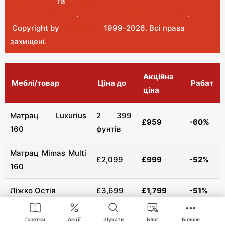
Регламенту
та
Політика
конфіденційності
.
Налаштування преференцій
.
Copyright by
INTERIA.PL
1999-
2026
. Всі права
захищені.
Акційна
Меблі/товар
Ціна до
Рабат
ціна
Матрац Luxurius
2 399
£959
-60%
160
фунтів
Матрац Mimas Multi
£2,099
£999
-52%
160
Ліжко Остія
£3,699
£1,799
-51%
Комод Ostia
£1,779
£859
-51%
Газетки
Акції
Шукати
Блог
Більше