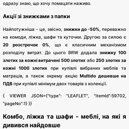
одразу знаю, що хочу помацати наживо.
Акції зі знижками з папки
Найпотужніша - це, звісно,
знижки до -50%
, переважно
на комоди, ліжка, шафи та куточки. Другою за силою є
20 розстрочок 0%
, що є класичним механізмом
розподілу витрат. До цього BRW додала
знижку 100
злотих за кожні витрачені 500 злотих
або
250 злотих за
кожні 1000 злотих
при купівлі вибраних меблів та
матраців, а також окрему акцію
Multido дешевше на
ПДВ
при купівлі мінімум двох товарів з колекції.
{ VIEWER JSON={"type": "LEAFLET", "itemId":59702,
"pageNo":1} }}
Комбо, ліжка та шафи - меблі, на які я
дивився найдовше