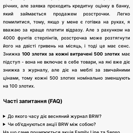
річних, але заявка проходить кредитну оцінку в банку,
який займається продажем розстрочки. Легко
помилитися, тому, якщо у мене є готівка на руках, я
вважаю за краще платити відразу. Але з рахунком на
4000 фунтів стерлінгів, розстрочка може розтягнути
його на двісті гривень на місяць, і тоді це має сенс.
Знижка
100 злотих за кожні витрачені 500 злотих
має
підступ - вона не включає в себе товари, на які вже діє
знижка з журналу, але діє на меблі за звичайними
цінами, тому кожні 500 злотих номінально зменшують
на 100 злотих.
Часті запитання (FAQ)
До якого часу діє весняний журнал BRW?
Чи об'єднуються акції BRW між собою?
На що саме поширюється акція Family Line та Senso