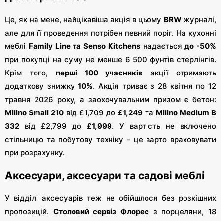
Це, як на мене, найцікавіша акція в цьому
BRW
журналі,
але для її проведення потрібен певний поріг. На кухонні
меблі
Family Line та Senso Kitchens
надається
до -50%
при покупці на суму не менше 6 500 фунтів стерлінгів.
Крім того,
перші 100 учасників
акції отримають
додаткову знижку
10%
. Акція триває з 28 квітня по 12
травня 2026 року, а заохочувальним призом є бетон:
Milino Small 210
від £1,709 до
£1,249
та
Milino Medium B
332
від £2,799 до
£1,999
. У вартість не включено
стільницю та побутову техніку - це варто враховувати
при розрахунку.
Аксесуари, аксесуари та садові меблі
У відділі аксесуарів теж не обійшлося без розкішних
пропозицій.
Столовий сервіз Флорес
з порцеляни, 18