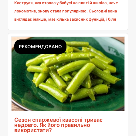
Каструля, яка стояла у бабусі на плиті й шипіла, наче
локомотив, знову стала популярною. Сьогодні вона
виглядає інакше, має кілька захисних функцій, і біля
неї не треба стояти, але робить саме те саме: готує
швидше й дешевше. Я перевірила, наскільки реально
скорочується час приготування квасолі, буряка чи
РЕКОМЕНДОВАНО
бульйону, скільки це економить на рахунку та в яких
випадках такий казан просто не знадобиться.
Сезон спаржевої квасолі триває
недовго. Як його правильно
використати?