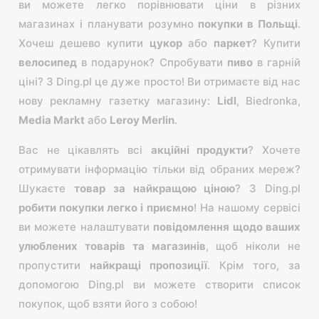
ви можете легко порівнювати ціни в різних
магазинах і планувати розумно
покупки в Польщі
.
Хочеш дешево купити
цукор
або
паркет
? Купити
велосипед
в подарунок? Спробувати
пиво
в гарній
ціні? З Ding.pl це дуже просто! Ви отримаєте від нас
нову рекламну газетку магазину:
Lіdl
, Bіedronka,
Medіa Markt
або
Leroy Merlіn
.
Вас не цікавлять всі
акційні продукти
? Хочете
отримувати інформацію тільки від обраних мереж?
Шукаєте
товар за найкращою ціною
? З Ding.pl
робити покупки легко і приємно
! На нашому сервісі
ви можете налаштувати
повідомлення щодо ваших
улюблених товарів та магазинів
, щоб ніколи не
пропустити
найкращі пропозиції
. Крім того, за
допомогою Ding.pl ви можете створити список
покупок, щоб взяти його з собою!