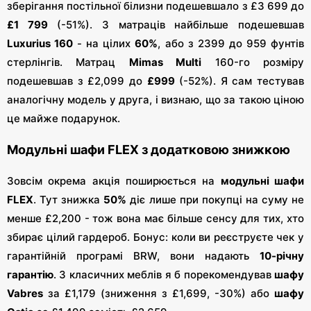
зберігання постільної білизни подешевшало з £3 699 до
£1 799
(-51%). З матраців найбільше подешевшав
Luxurius 160
- на цілих
60%
, або з 2399 до 959 фунтів
стерлінгів. Матрац
Mimas Multi
160-го розміру
подешевшав з £2,099 до
£999
(-52%). Я сам тестував
аналогічну модель у друга, і визнаю, що за такою ціною
це майже подарунок.
Модульні шафи FLEX з додатковою знижкою
Зовсім окрема акція поширюється на
модульні шафи
FLEX
. Тут знижка
50%
діє лише при покупці на суму не
менше £2,200 - тож вона має більше сенсу для тих, хто
збирає цілий гардероб. Бонус: коли ви реєструєте чек у
гарантійній програмі BRW, вони надають
10-річну
гарантію
. З класичних меблів я б порекомендував
шафу
Vabres
за £1,179 (зниження з £1,699, -30%) або
шафу