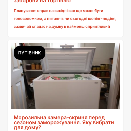
заборони на торгівлю
Планування справ на вихідні все ще може бути
головоломкою, а питання: чи сьогодні шопінг-неділя,
зазвичай спадає на думку в найменш сприятливий
момент. Однак у 2025 році календар відкриття
магазинів зазнав певних змін, пропонуючи нам цілих
три нагоди запастися товарами у грудні. Перш ніж
ПУТІВНИК
заводити двигун, варто перевірити конкретні дати та
винятки з заборони на торгівлю, щоб не витрачати
час на пошуки відкритого дисконтного магазину. Тим
більше, що правила гри перед Різдвом цього року
дещо відрізняються.
Морозильна камера-скриня перед
сезоном заморожування. Яку вибрати
для дому?