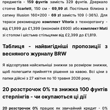
предметів -
159 фунтів
замість 329 фунтів. Дзеркало
стояче
Scarlett
, 150 см -
69,99 zł
. Постільна білизна з
сатину Illusion 160×200 -
69 zł
замість 109 (-36%). Для
тераси рекомендую
комплект Vitoria
з техноротангу -
від £1,999 до £1,399 (економія £600) або
комплект Mati
зі столом і шістьма стільцями від £2,399 до £1,819.
Таблиця - найвигідніші пропозиції з
весняного журналу BRW
Я відсортував найсильніші знижки за розміром знижки,
щоб полегшити прийняття рішення за кавою. Всі ціни з
папки дійсні з 27 квітня по 10 травня 2026 року.
20 розстрочок 0% та знижка 100 фунтів
стерлінгів - чи окупаються ці дії
20 розстрочок 0%
працює як звичайний кредит - 0%