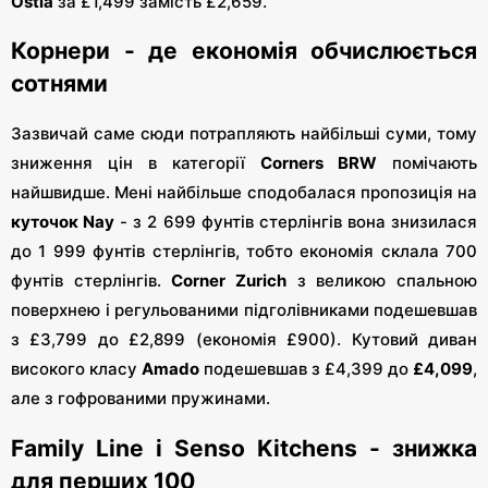
Ostia
за £1,499 замість £2,659.
Корнери - де економія обчислюється
сотнями
Зазвичай саме сюди потрапляють найбільші суми, тому
зниження цін в категорії
Corners BRW
помічають
найшвидше. Мені найбільше сподобалася пропозиція на
куточок Nay
- з 2 699 фунтів стерлінгів вона знизилася
до 1 999 фунтів стерлінгів, тобто економія склала 700
фунтів стерлінгів.
Corner Zurich
з великою спальною
поверхнею і регульованими підголівниками подешевшав
з £3,799 до £2,899 (економія £900). Кутовий диван
високого класу
Amado
подешевшав з £4,399 до
£4,099
,
але з гофрованими пружинами.
Family Line і Senso Kitchens - знижка
для перших 100