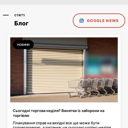
СТАТТІ
GOOGLE NEWS
Блог
НОВИНИ
Сьогодні торгова неділя? Винятки із заборони на
торгівлю
Планування справ на вихідні все ще може бути
головоломкою, а питання: чи сьогодні шопінг-неділя,