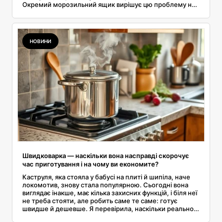
Окремий морозильний ящик вирішує цю проблему на
довгі роки, але потрібно правильно підібрати об’єм і
кліматичний клас, адже найчастіші розчарування
пов’язані саме з цими двома речами. Я зібрала все, що
сама перевіряю перед такою покупкою.
НОВИНИ
Швидковарка — наскільки вона насправді скорочує
час приготування і на чому ви економите?
Каструля, яка стояла у бабусі на плиті й шипіла, наче
локомотив, знову стала популярною. Сьогодні вона
виглядає інакше, має кілька захисних функцій, і біля неї
не треба стояти, але робить саме те саме: готує
швидше й дешевше. Я перевірила, наскільки реально
скорочується час приготування квасолі, буряка чи