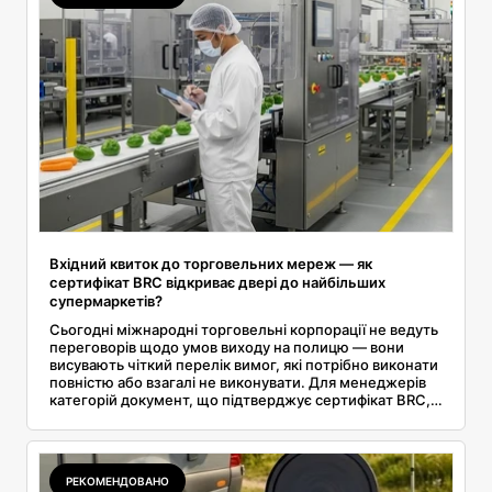
Вхідний квиток до торговельних мереж — як
сертифікат BRC відкриває двері до найбільших
супермаркетів?
Сьогодні міжнародні торговельні корпорації не ведуть
переговорів щодо умов виходу на полицю — вони
висувають чіткий перелік вимог, які потрібно виконати
повністю або взагалі не виконувати. Для менеджерів
категорій документ, що підтверджує сертифікат BRC, є
не додатковою перевагою пропозиції, а технічним
торговим паспортом і необхідною умовою для початку
торгових переговорів. Хто його не має, той навіть не
проходить до етапу цінових переговорів.
РЕКОМЕНДОВАНО