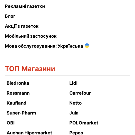
Рекламні газетки
Блог
Акції з газеток
Мобільний застосунок
Мова обслуговування: Українська
ТОП Магазини
Biedronka
Lidl
Rossmann
Carrefour
Kaufland
Netto
Super-Pharm
Jula
OBI
POLOmarket
Auchan Hipermarket
Pepco