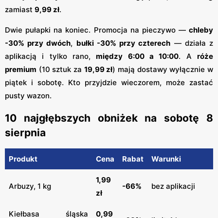
zamiast
9,99 zł
.
Dwie pułapki na koniec. Promocja na pieczywo —
chleby
-30% przy dwóch
,
bułki -30% przy czterech
— działa z
aplikacją i tylko rano,
między 6:00 a 10:00
. A
róże
premium
(10 sztuk za
19,99 zł
) mają dostawy wyłącznie w
piątek i sobotę. Kto przyjdzie wieczorem, może zastać
pusty wazon.
10 najgłębszych obniżek na sobotę 8
sierpnia
Produkt
Cena
Rabat
Warunki
1,99
Arbuzy, 1 kg
-66%
bez aplikacji
zł
Kiełbasa śląska
0,99