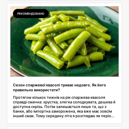
бульйону, скільки це економить на рахунку та в яких
випадках такий казан просто не знадобиться.
РЕКОМЕНДОВАНО
Сезон спаржевої квасолі триває недовго. Як його
правильно використати?
Протягом кількох тижнів на рік спаржева квасоля
справді смачна: хрустка, злегка солодкувата, дешева й
доступна скрізь. Потім залишається лише та, що з
банки, або імпортна заморожена, яка вже має зовсім
інший смак. Тому середину літа я розглядаю як період,
коли варто зробити запаси і їсти її майже щодня. Я
покажу, як розпізнати хороші стручки, скільки їх