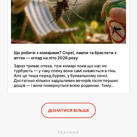
Що робити з комарами? Спреї, лампи та браслети з
аптек — огляд на літо 2026 року
Зараз триває спека, тож комарі поки що нас не
турбують — у таку спеку вони самі ховаються в тінь.
Але це тиша перед бурею, у буквальному сенсі.
Достатньо кількох задушливих вечорів після перших
дощів — і вони повернуться всією родиною. Тому
зараз, доки вони ще не почали кусати, варто знати, що
дійсно допомагає від комарів, а що — лише гарна
упаковка. Я переглянула актуальні рекламні листівки
аптек і магазинів, щоб зібрати в одному місці
перевірені засоби від комарів — спреї, браслети,
ДІЗНАТИСЯ БІЛЬШЕ
лампи, спіралі, домашні способи та засоби, якими
можна намастити дітей. З цінами там, де їх вдалося
перевірити.
РЕКЛАМА