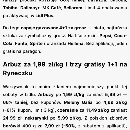
Tchibo
,
Dallmayr
,
MK Café
,
Bellarom
. Limit 4 opakowania
po aktywacji w
Lidl Plus
.
Do tego
napoje gazowane 4+1 za grosz
— piąta, najtańsza
sztuka za symboliczny grosz. Na liście m.in.
Pepsi
,
Coca-
Cola
,
Fanta
,
Sprite
i oranżada
Hellena
. Bez aplikacji, jeden
gratis na paragon.
Arbuz za 1,99 zł/kg i trzy gratisy 1+1 na
Ryneczku
Warzywniak to moim zdaniem najmocniejszy punkt tej
soboty w Lidlu.
Arbuzy
po
1,99 zł/kg
zamiast
5,99 zł
—
66% taniej
, bez kuponów.
Melony Galia
po
4,99 zł/kg
(
-61%
, kupon, limit 3 kg),
czereśnie
za
11,49 zł/kg
zamiast
24,99 zł
,
nektarynki
po
5,99 zł/kg
. Z polskich zbiorów:
borówki
400 g za
7,99 zł
(
-50%
, z rabatem z aplikacji),