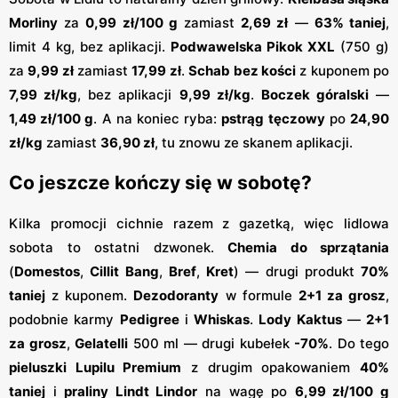
Morliny
za
0,99 zł/100 g
zamiast
2,69 zł
—
63% taniej
,
limit 4 kg, bez aplikacji.
Podwawelska Pikok XXL
(750 g)
za
9,99 zł
zamiast
17,99 zł
.
Schab bez kości
z kuponem po
7,99 zł/kg
, bez aplikacji
9,99 zł/kg
.
Boczek góralski
—
1,49 zł/100 g
. A na koniec ryba:
pstrąg tęczowy
po
24,90
zł/kg
zamiast
36,90 zł
, tu znowu ze skanem aplikacji.
Co jeszcze kończy się w sobotę?
Kilka promocji cichnie razem z gazetką, więc lidlowa
sobota to ostatni dzwonek.
Chemia do sprzątania
(
Domestos
,
Cillit Bang
,
Bref
,
Kret
) — drugi produkt
70%
taniej
z kuponem.
Dezodoranty
w formule
2+1 za grosz
,
podobnie karmy
Pedigree
i
Whiskas
.
Lody Kaktus
—
2+1
za grosz
,
Gelatelli
500 ml — drugi kubełek
-70%
. Do tego
pieluszki Lupilu Premium
z drugim opakowaniem
40%
taniej
i
praliny Lindt Lindor
na wagę po
6,99 zł/100 g