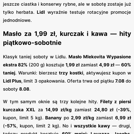
jeszcze ciastka i konserwy rybne, ale w sobotę zostaje już
tylko herbata.
Lidl
wyraźnie testuje rotacyjne promocje
jednodniowe.
Masło za 1,99 zł, kurczak i kawa — hity
piątkowo-sobotnie
Klasyk taniej soboty w Lidlu.
Masło Mlekovita Wypasione
ekstra 82%
(200 g) kosztuje
1,99 zł
zamiast
4,99 zł
—
60%
taniej
. Warunki: bierzesz
trzy kostki
, aktywujesz kupon w
Lidl Plus
, limit 3 opakowania. Oferta trwa od piątku
7.08
do
soboty
8.08
.
W tym samym oknie są trzy kolejne hity.
Filety z piersi
kurczaka XXL
za
14,99 zł/kg
zamiast
24,80 zł
(
-39%
,
kupon, limit 5 kg).
Banany
po
2,99 zł/kg
zamiast
6,99 zł
(
-57%
, kupon, limit 2 kg). No i
wszystkie kawy
— drugi,
tańszy produkt kosztuje
60% mniej
:
Lavazza
,
Jacobs
,