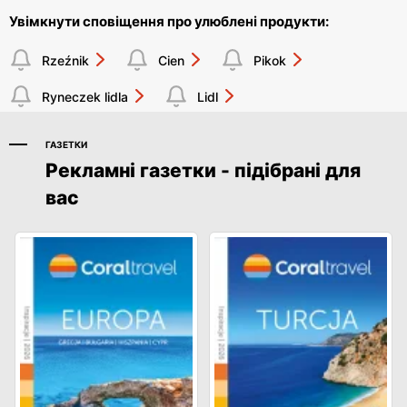
Увімкнути сповіщення про улюблені продукти:
Rzeźnik
Cien
Pikok
Ryneczek lidla
Lidl
ГАЗЕТКИ
Рекламні газетки - підібрані для
вас