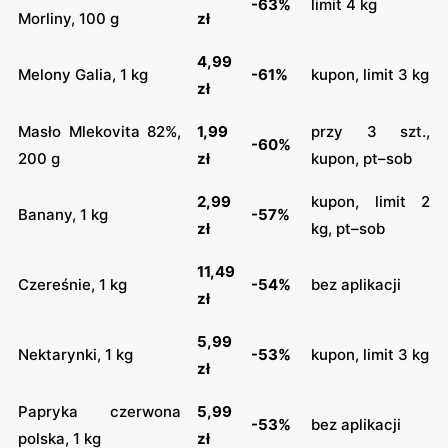
-63%
limit 4 kg
Morliny, 100 g
zł
4,99
Melony Galia, 1 kg
-61%
kupon, limit 3 kg
zł
Masło Mlekovita 82%,
1,99
przy 3 szt.,
-60%
200 g
zł
kupon, pt–sob
2,99
kupon, limit 2
Banany, 1 kg
-57%
zł
kg, pt–sob
11,49
Czereśnie, 1 kg
-54%
bez aplikacji
zł
5,99
Nektarynki, 1 kg
-53%
kupon, limit 3 kg
zł
Papryka czerwona
5,99
-53%
bez aplikacji
polska, 1 kg
zł