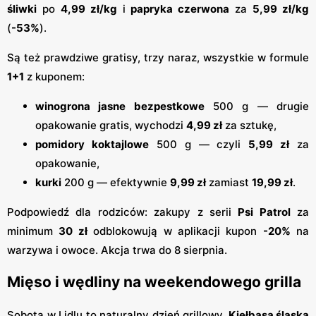
śliwki
po
4,99 zł/kg
i
papryka czerwona
za
5,99 zł/kg
(
-53%
).
Są też prawdziwe gratisy, trzy naraz, wszystkie w formule
1+1
z kuponem:
winogrona jasne bezpestkowe
500 g — drugie
opakowanie gratis, wychodzi
4,99 zł
za sztukę,
pomidory koktajlowe
500 g — czyli
5,99 zł
za
opakowanie,
kurki
200 g — efektywnie
9,99 zł
zamiast
19,99 zł
.
Podpowiedź dla rodziców: zakupy z serii
Psi Patrol
za
minimum
30 zł
odblokowują w aplikacji kupon
-20%
na
warzywa i owoce. Akcja trwa do 8 sierpnia.
Mięso i wędliny na weekendowego grilla
Sobota w Lidlu to naturalny dzień grillowy.
Kiełbasa śląska