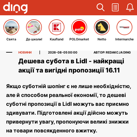
Свята
До школи!
Kaufland
POLOmarket
Netto
Intermarche
НОВИНИ
|
2026-08-05 00:00
АВТОР: REDAKCJA DING
Дешева субота в Lidl - найкращі
акції та вигідні пропозиції 16.11
Якщо суботній шопінг є не лише необхідністю,
але й способом реальної економії, то дешеві
суботні пропозиції в Lidl можуть вас приємно
здивувати. Підготовлені акції дійсно можуть
привернути увагу, пропонуючи великі знижки
на товари повсякденного вжитку.