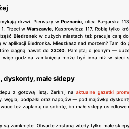
żej
zamykają drzwi. Pierwszy w
Poznaniu
, ulica Bułgarska 11
a 1. Trzeci w
Warszawie
, Kasprowicza 117. Robią tylko kr
 Część
Biedronek
w dużych miastach też pracuje całą dob
kę w aplikacji Biedronka. Mieszkasz nad morzem? Tam do 
które ciągną nawet do
23:30
. Pamiętaj o jednym — duż
, więc godzina zamknięcia może być inna niż w sieci s
 dyskonty, małe sklepy
epu z gotową listą. Zerknij na
aktualne gazetki promo
asy, węgla, podpałki oraz napojów — pod majówkę dyskon
woce też zaplanuj na sobotę, bo małe sklepy osiedlowe 
są zamknięte. Otwarte zostaną wtedy tylko małe sklepy