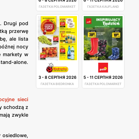
ГАЗЕТКА POLOMARKET
ГАЗЕТКА KAUFLAND
3. Drugi pod
ótką przerwę
ę, ale lista
późnej nocy
e markety w
tand-alone.
3
-
8 СЕРПНЯ 2026
5
-
11 СЕРПНЯ 2026
ГАЗЕТКА BIEDRONKA
ГАЗЕТКА POLOMARKET
cyjne sieci
ty schodzą z
mają zwykle
 osiedlowe,