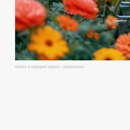
Шопінг в середині травня - /adobestock