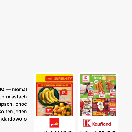
00
— niemal
ch miastach
epach, choć
o ten jeden
ndardowo o
6
-
8 СЕРПНЯ 2026
6
-
11 СЕРПНЯ 2026