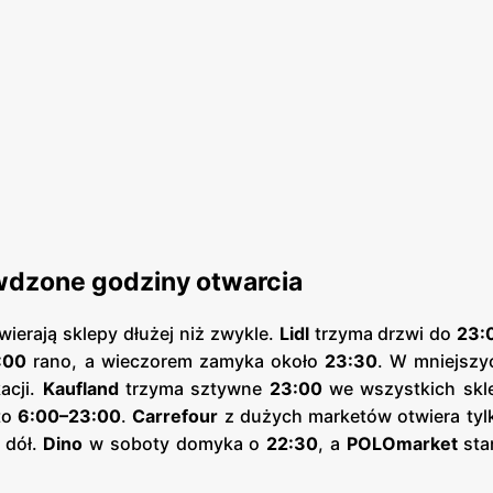
wdzone godziny otwarcia
twierają sklepy dłużej niż zwykle.
Lidl
trzyma drzwi do
23:
:00
rano, a wieczorem zamyka około
23:30
. W mniejszy
acji.
Kaufland
trzyma sztywne
23:00
we wszystkich skl
to
6:00–23:00
.
Carrefour
z dużych marketów otwiera tylk
 dół.
Dino
w soboty domyka o
22:30
, a
POLOmarket
sta