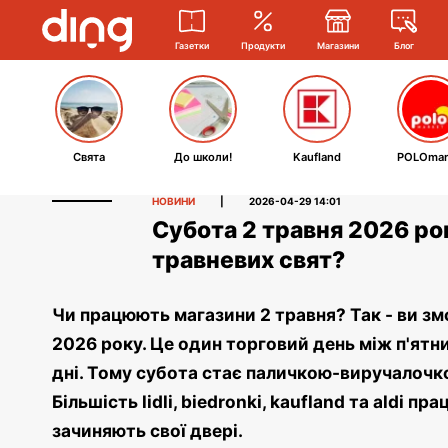
Газетки
Продукти
Магазини
Блог
Свята
До школи!
Kaufland
POLOmar
НОВИНИ
|
2026-04-29 14:01
Субота 2 травня 2026 ро
травневих свят?
Чи працюють магазини 2 травня? Так - ви змо
2026 року. Це один торговий день між п'ятни
дні. Тому субота стає паличкою-виручалочко
Більшість lidli, biedronki, kaufland та aldi пр
зачиняють свої двері.