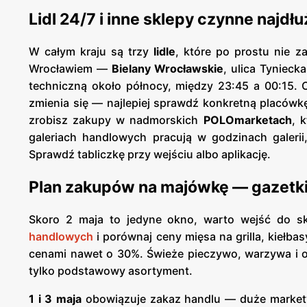
Lidl 24/7 i inne sklepy czynne najdłu
W całym kraju są trzy
lidle
, które po prostu nie 
Wrocławiem —
Bielany Wrocławskie
, ulica Tynieck
techniczną około północy, między 23:45 a 00:15.
zmienia się — najlepiej sprawdź konkretną placów
zrobisz zakupy w nadmorskich
POLOmarketach
, 
galeriach handlowych pracują w godzinach galerii
Sprawdź tabliczkę przy wejściu albo aplikację.
Plan zakupów na majówkę — gazetki,
Skoro 2 maja to jedyne okno, warto wejść do skl
handlowych
i porównaj ceny mięsa na grilla, kiełb
cenami nawet o 30%. Świeże pieczywo, warzywa i o
tylko podstawowy asortyment.
1 i 3 maja
obowiązuje zakaz handlu — duże markety 