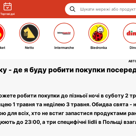
Торгові дні
ket
Netto
Intermarche
Biedronka
Din
АВТО
ку - де я буду робити покупки посере
жете робити покупки до пізньої ночі в суботу 2 т
цею 1 травня та неділею 3 травня. Обидва свята - 
ю для всіх, хто не встиг запастися продуктами ра
ацюють до 23:00, а три специфічні lidli в Польщі взаг