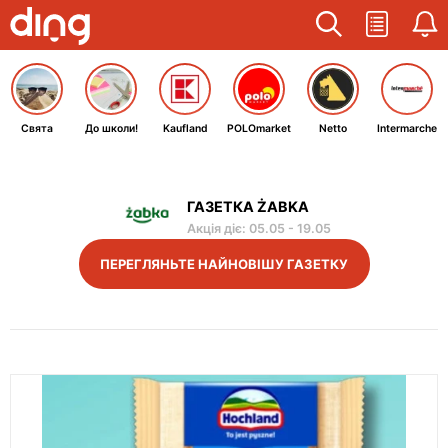
Свята
До школи!
Kaufland
POLOmarket
Netto
Intermarche
ГАЗЕТКА ŻABKA
Акція діє
:
05.05
-
19.05
ПЕРЕГЛЯНЬТЕ НАЙНОВІШУ ГАЗЕТКУ