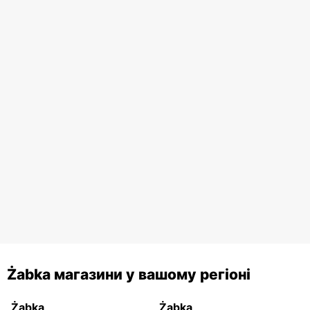
Żabka магазини у вашому регіоні
Żabka
Żabka