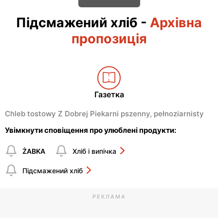
Підсмажений хліб
-
Архівна
пропозиція
Газетка
Chleb tostowy Z Dobrej Piekarni pszenny, pełnoziarnisty
Увімкнути сповіщення про улюблені продукти:
ŻABKA
Хліб і випічка
Підсмажений хліб
РЕКЛАМА