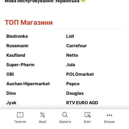
Мова обслуговування: Українська
ТОП Магазини
Biedronka
Lidl
Rossmann
Carrefour
Kaufland
Netto
Super-Pharm
Jula
OBI
POLOmarket
Auchan Hipermarket
Pepco
Dino
Douglas
Jysk
RTV EURO AGD
Action
Media Expert
Deichmann
Media Markt
Газетки
Акції
Шукати
Блог
Більше