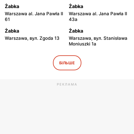
Żabka
Żabka
Warszawa al. Jana Pawła II
Warszawa al. Jana Pawła II
61
43a
Żabka
Żabka
Warszawa, вул. Zgoda 13
Warszawa, вул. Stanisława
Moniuszki 1a
Żabka
Żabka
Warszawa, вул.
Warszawa, вул.
БІЛЬШЕ
Świętokrzyska 0 Stacja
Grzybowska 5
Metra A14
РЕКЛАМА
Żabka
Żabka
Łódź, вул. Żurawia 14
Warszawa, вул. Żurawia 18
Żabka
Żabka
Warszawa, вул. Chmielna
Warszawa, вул. Chmielna
35
104
Żabka
Żabka