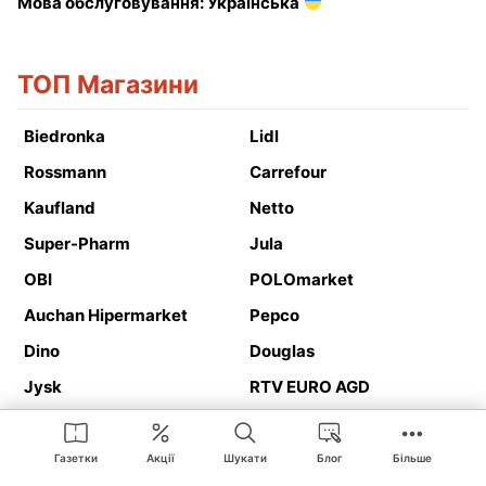
Мова обслуговування: Українська
ТОП Магазини
Biedronka
Lidl
Rossmann
Carrefour
Kaufland
Netto
Super-Pharm
Jula
OBI
POLOmarket
Auchan Hipermarket
Pepco
Dino
Douglas
Jysk
RTV EURO AGD
Action
Media Expert
Deichmann
Media Markt
Газетки
Акції
Шукати
Блог
Більше