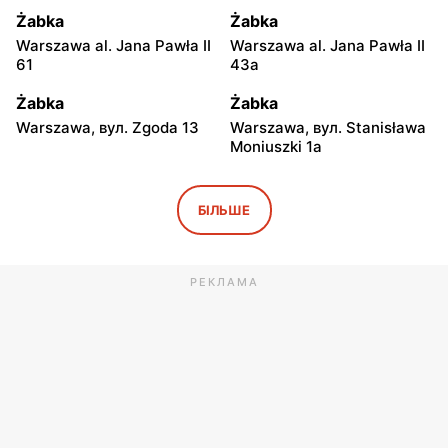
Żabka
Żabka
Warszawa al. Jana Pawła II
Warszawa al. Jana Pawła II
61
43a
Żabka
Żabka
Warszawa, вул. Zgoda 13
Warszawa, вул. Stanisława
Moniuszki 1a
Żabka
Żabka
Warszawa, вул.
Warszawa, вул.
БІЛЬШЕ
Świętokrzyska 0 Stacja
Grzybowska 5
Metra A14
РЕКЛАМА
Żabka
Żabka
Łódź, вул. Żurawia 14
Warszawa, вул. Żurawia 18
Żabka
Żabka
Warszawa, вул. Chmielna
Warszawa, вул. Chmielna
35
104
Żabka
Żabka