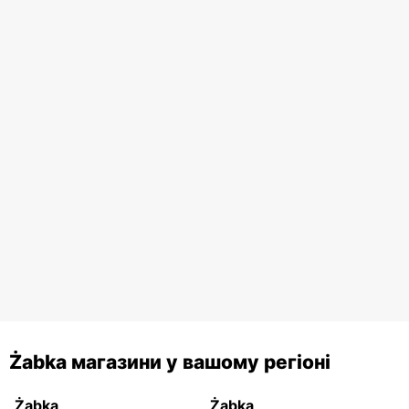
Żabka магазини у вашому регіоні
Żabka
Żabka