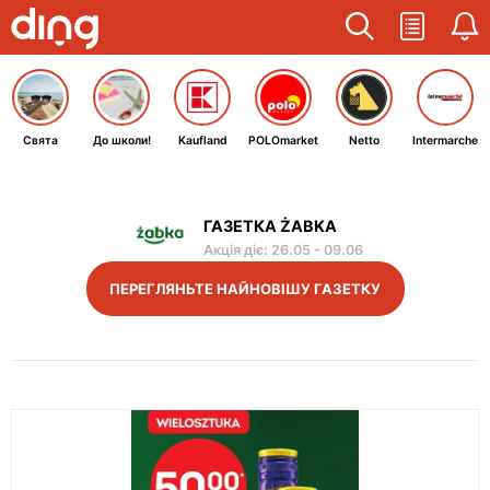
Свята
До школи!
Kaufland
POLOmarket
Netto
Intermarche
ГАЗЕТКА ŻABKA
Акція діє
:
26.05
-
09.06
ПЕРЕГЛЯНЬТЕ НАЙНОВІШУ ГАЗЕТКУ