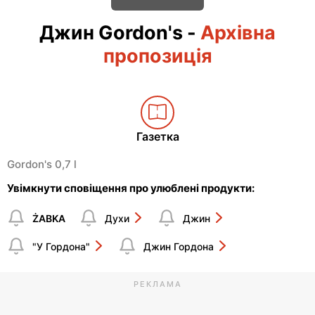
Джин Gordon's
-
Архівна
пропозиція
Газетка
Gordon's 0,7 l
Увімкнути сповіщення про улюблені продукти:
ŻABKA
Духи
Джин
"У Гордона"
Джин Гордона
РЕКЛАМА