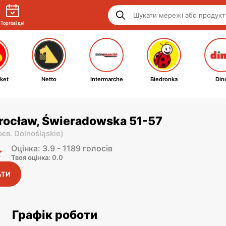
Торгові дні
ket
Netto
Intermarche
Biedronka
Din
Wrocław, Świeradowska 51-57
оєв. Dolnośląskie
)
Оцінка: 3.9 - 1189 голосів
Твоя оцінка: 0.0
АТИ
Графік роботи