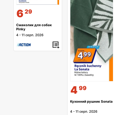
6
29
Смаколик для собак
Pinky
4
-
11 серп. 2026
4
99
Кухонний рушник Sonata
4
-
11 серп. 2026