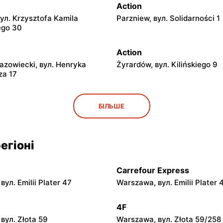
Action
вул. Krzysztofa Kamila
Parzniew, вул. Solidarności 1
ego 30
Action
azowiecki, вул. Henryka
Żyrardów, вул. Kilińskiego 9
za 17
Action
БІЛЬШЕ
. Puławska 30a
Pułtusk, вул. Ignacego Daszy
Action
егіоні
owo, вул. Ciechanowska 65
Kozienice, вул. Warszawska 
Carrefour Express
Action
ул. Emilii Plater 47
Warszawa, вул. Emilii Plater 
ул. Gen. Franciszka Kleeberga
Ostrów Mazowiecka, вул. Lub
63
4F
вул. Złota 59
Warszawa, вул. Złota 59/258