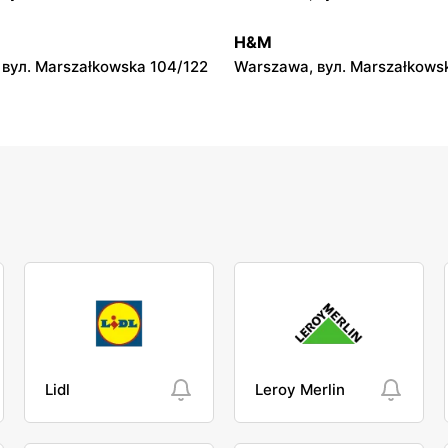
Action
. Siedlecka 15/B
Tomaszów Mazowiecki, вул.
H&M
Warszawska 1
вул. Marszałkowska 104/122
Warszawa, вул. Marszałkows
Lidl
Leroy Merlin