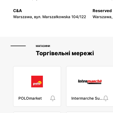
Action
Action
Radom al. Wojska Polskiego 10
Łuków, вул
C&A
Reserved
Warszawa, вул. Marszałkowska 104/122
Warszawa, 
МАГАЗИНИ
Торгівельні мережі
POLOmarket
Intermarche Super