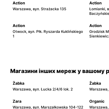
Action
Action
Warszawa, вул. Strażacka 135
Łomianki, 
Baczyński
Action
Action
Otwock, вул. Płk. Ryszarda Kuklińskiego
Grodzisk M
1
Sienkiewic
Action
Action
Wyszków, вул. Pułtuska 96
Warka, вул
Action
Action
Магазини інших мереж у вашому р
Rawa Mazowiecka, вул. Władysława
Władysław
Stanisława Reymonta 5
Żabka
Żabka
Action
Action
Warszawa, вул. Łucka 2/4/6 lok. 2
Warszawa, в
Przasnysz, вул. Marsz. Józefa
Siedlce, в
Piłsudskiego 91
6
Zara
Organic
Warszawa, вул. Marszałkowska 104-122
Warszawa, 