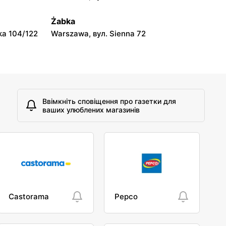
Action
Mława, вул. Henryka Sienkiewicza 70
Żabka
ka 104/122
Warszawa, вул. Sienna 72
Ввімкніть сповіщення про газетки для
ваших улюблених магазинів
Castorama
Pepco