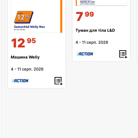
7
99
Туман для тіла L&D
12
95
4
-
11 серп. 2026
Машина Welly
4
-
11 серп. 2026