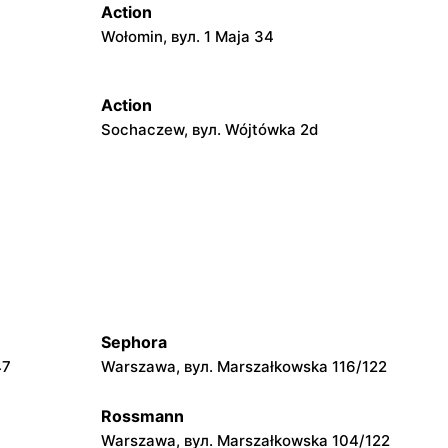
Action
Wołomin, вул. 1 Maja 34
Action
Sochaczew, вул. Wójtówka 2d
Action
ńskiego 11
Garwolin, вул. Kościuszki 61
Action
34
Sokołów Podlaski, вул. Węgrowska 1C
Sephora
Action
47
Warszawa, вул. Marszałkowska 116/122
iejewska
Radom, вул. Andrzeja Struga 102
Rossmann
Warszawa, вул. Marszałkowska 104/122