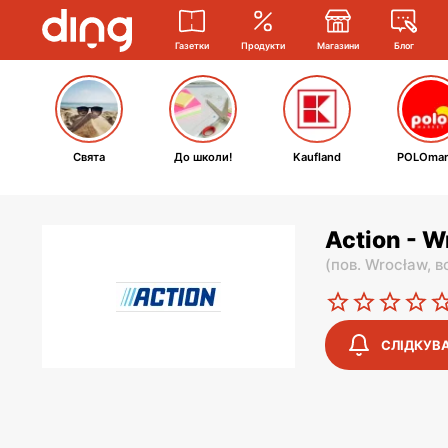
Газетки
Продукти
Магазини
Блог
Свята
До школи!
Kaufland
POLOmar
Action - 
(
пов. Wrocław,
в
СЛІДКУВ