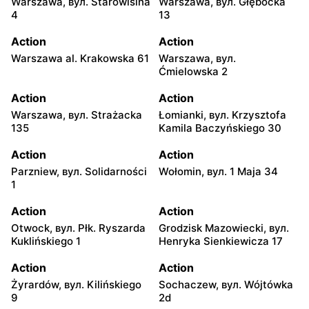
Warszawa, вул. Starowiślna
Warszawa, вул. Głębocka
4
13
Action
Action
Warszawa al. Krakowska 61
Warszawa, вул.
Ćmielowska 2
Action
Action
Warszawa, вул. Strażacka
Łomianki, вул. Krzysztofa
135
Kamila Baczyńskiego 30
Action
Action
Parzniew, вул. Solidarności
Wołomin, вул. 1 Maja 34
1
Action
Action
Otwock, вул. Płk. Ryszarda
Grodzisk Mazowiecki, вул.
Kuklińskiego 1
Henryka Sienkiewicza 17
Action
Action
Żyrardów, вул. Kilińskiego
Sochaczew, вул. Wójtówka
9
2d