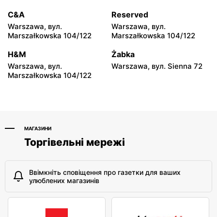
Ostrów Mazowiecka, вул.
Radom, вул. Andrzeja
Lubiejewska 63
Struga 102
C&A
Reserved
Warszawa, вул.
Warszawa, вул.
Action
Action
Marszałkowska 104/122
Marszałkowska 104/122
Radom al. Wojska Polskiego
Łuków, вул. Siedlecka 15/B
10
H&M
Żabka
Warszawa, вул.
Warszawa, вул. Sienna 72
Action
Action
Marszałkowska 104/122
Tomaszów Mazowiecki,
Mława, вул. Henryka
вул. Warszawska 1
Sienkiewicza 70
МАГАЗИНИ
Торгівельні мережі
Ввімкніть сповіщення про газетки для ваших
улюблених магазинів