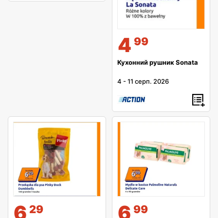
4
99
Кухонний рушник Sonata
4
-
11 серп. 2026
6
6
29
99