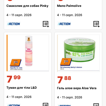
Смаколик для собак Pinky
Мило Palmolive
4
-
11 серп. 2026
4
-
11 серп. 2026
7
7
99
88
Туман для тіла L&D
Гель алое вера Aloe Vera
4
-
11 серп. 2026
4
-
11 серп. 2026