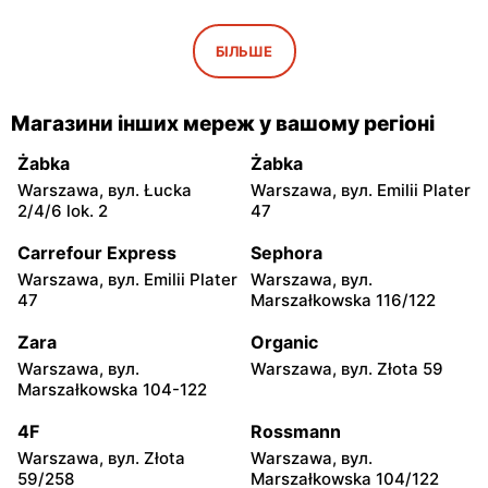
Action
Action
Wyszków, вул. Pułtuska 96
Warka, вул. Puławska 30a
БІЛЬШЕ
Action
Action
Pułtusk, вул. Ignacego
Garwolin, вул. Kościuszki 61
Магазини інших мереж у вашому регіоні
Daszyńskiego 11
Żabka
Żabka
Action
Action
Warszawa, вул. Łucka
Warszawa, вул. Emilii Plater
Rawa Mazowiecka, вул.
Władysławowo, вул.
2/4/6 lok. 2
47
Władysława Stanisława
Ciechanowska 65
Reymonta 5
Carrefour Express
Sephora
Warszawa, вул. Emilii Plater
Warszawa, вул.
Action
Action
47
Marszałkowska 116/122
Kozienice, вул. Warszawska
Sokołów Podlaski, вул.
34
Węgrowska 1C
Zara
Organic
Warszawa, вул.
Warszawa, вул. Złota 59
Action
Action
Marszałkowska 104-122
Przasnysz, вул. Marsz.
Siedlce, вул. Gen.
Józefa Piłsudskiego 91
Franciszka Kleeberga 6
4F
Rossmann
Warszawa, вул. Złota
Warszawa, вул.
Action
Action
59/258
Marszałkowska 104/122