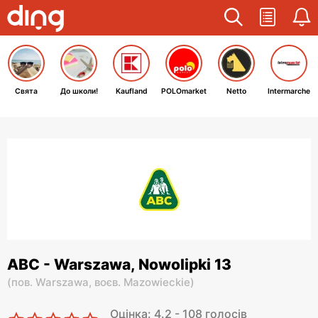
Свята
До школи!
Kaufland
POLOmarket
Netto
Intermarche
ABC - Warszawa, Nowolipki 13
(
пов. Warszawa,
воєв. Mazowieckie
)
Оцінка: 4.2 - 108 голосів