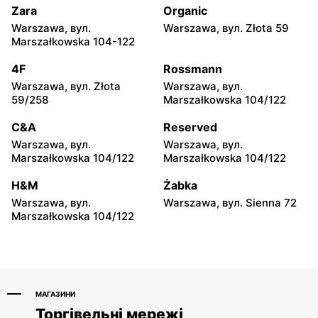
Staniewicka 24
Zara
Organic
Warszawa, вул.
Warszawa, вул. Złota 59
ABC
ABC
Marszałkowska 104-122
Warszawa, вул. Ludwika
Warszawa, вул.
Kickiego 12
Grenadierów 2
4F
Rossmann
Warszawa, вул. Złota
Warszawa, вул.
ABC
ABC
59/258
Marszałkowska 104/122
Warszawa, вул. Jana
Warszawa, вул. Andrzeja
Kochanowskiego 39
Sołtana 2A
C&A
Reserved
Warszawa, вул.
Warszawa, вул.
ABC
ABC
Marszałkowska 104/122
Marszałkowska 104/122
Warszawa, вул.
Warszawa, вул.
Samarytanka 3
Sulejkowska 43
H&M
Żabka
Warszawa, вул.
Warszawa, вул. Sienna 72
ABC
ABC
Marszałkowska 104/122
Warszawa, вул.
Warszawa, вул. Stefana
Akermańska 3
Żeromskiego 55
МАГАЗИНИ
Торгівельні мережі