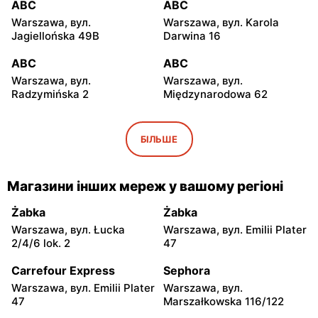
ABC
ABC
Warszawa, вул.
Warszawa, вул. Karola
Jagiellońska 49B
Darwina 16
ABC
ABC
Warszawa, вул.
Warszawa, вул.
Radzymińska 2
Międzynarodowa 62
ABC
ABC
Warszawa, вул. Białostocka
Warszawa, вул.
БІЛЬШЕ
9
Grochowska 321
ABC
ABC
Магазини інших мереж у вашому регіоні
Warszawa, вул. Szwedzka
Warszawa, вул. Kowieńska
11
20
Żabka
Żabka
Warszawa, вул. Łucka
Warszawa, вул. Emilii Plater
ABC
ABC
2/4/6 lok. 2
47
Warszawa, вул. Chełmska 9
Warszawa, вул. Łochowska
39
Carrefour Express
Sephora
Warszawa, вул. Emilii Plater
Warszawa, вул.
ABC
ABC
47
Marszałkowska 116/122
Warszawa, вул. Pustola 23
Warszawa, вул.