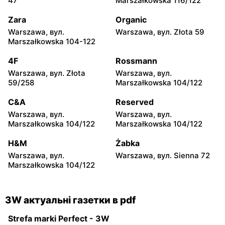
47
Marszałkowska 116/122
Opole, вул. Budowlanych
Oświęcim, вул.
46A
Maksymiliana Kolbego 19
Zara
Organic
Warszawa, вул.
Warszawa, вул. Złota 59
3W
3W
Marszałkowska 104-122
Poznań, вул. Bałtycka 7
Gdańsk, вул. Trakt Św.
Wojciecha 39
4F
Rossmann
Warszawa, вул. Złota
Warszawa, вул.
3W
3W
59/258
Marszałkowska 104/122
Wrocław, вул. Jana
Wrocław, вул. Opolska 140
Długosza 60
C&A
Reserved
Warszawa, вул.
Warszawa, вул.
3W
3W
Marszałkowska 104/122
Marszałkowska 104/122
Bielsko-Biała, вул. Sabały
Gdynia, вул. Hutnicza 13
18
H&M
Żabka
Warszawa, вул.
Warszawa, вул. Sienna 72
3W
3W
Marszałkowska 104/122
Szaflary, вул. Kolejowa 5
Dzierżoniów, вул.
Kilińskiego 13
3W актуальні газетки в pdf
Strefa marki Perfect - 3W