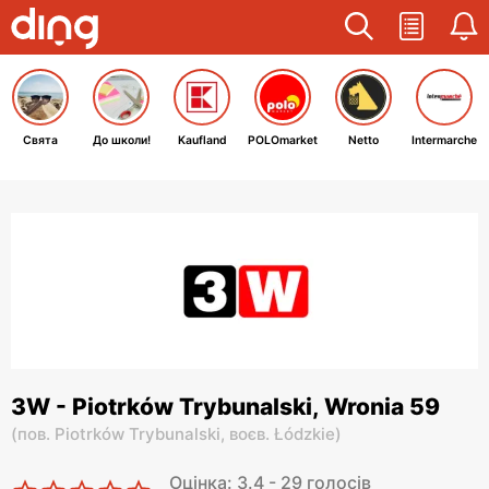
Свята
До школи!
Kaufland
POLOmarket
Netto
Intermarche
3W - Piotrków Trybunalski, Wronia 59
(
пов. Piotrków Trybunalski,
воєв. Łódzkie
)
Оцінка: 3.4 - 29 голосів