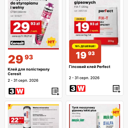
19% ДЕШЕВШЕ!
19
93
29
93
Гіпсовий клей Perfect
Клей для полістиролу
Ceresit
2
-
31 серп. 2026
2
-
31 серп. 2026