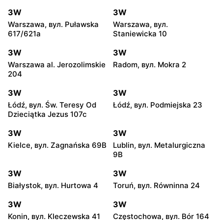
3W
3W
Warszawa, вул. Puławska
Warszawa, вул.
617/621a
Staniewicka 10
3W
3W
Warszawa al. Jerozolimskie
Radom, вул. Mokra 2
204
3W
3W
Łódź, вул. Św. Teresy Od
Łódź, вул. Podmiejska 23
Dzieciątka Jezus 107c
3W
3W
Kielce, вул. Zagnańska 69B
Lublin, вул. Metalurgiczna
9B
3W
3W
Białystok, вул. Hurtowa 4
Toruń, вул. Równinna 24
3W
3W
Konin, вул. Kleczewska 41
Częstochowa, вул. Bór 164