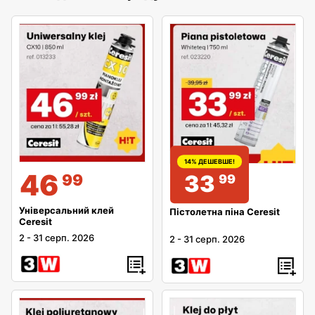
14% ДЕШЕВШЕ!
46
33
99
99
Універсальний клей
Пістолетна піна Ceresit
Ceresit
2
-
31 серп. 2026
2
-
31 серп. 2026