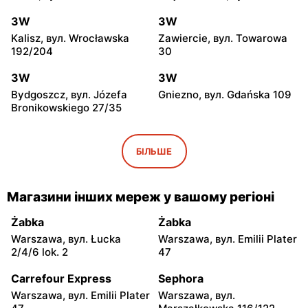
3W
3W
Kalisz, вул. Wrocławska
Zawiercie, вул. Towarowa
192/204
30
3W
3W
Bydgoszcz, вул. Józefa
Gniezno, вул. Gdańska 109
Bronikowskiego 27/35
3W
3W
Gronowo Górne, вул.
Tarnów, вул. Giełdowa 26
БІЛЬШЕ
Berylowa 6
3W
3W
Магазини інших мереж у вашому регіоні
Czeladź, вул. Handlowa 9
Kraków, вул. Biskupińska
4a
Żabka
Żabka
Warszawa, вул. Łucka
Warszawa, вул. Emilii Plater
3W
3W
2/4/6 lok. 2
47
Rzeszów, вул. 9 Dywizji
Ruda Śląska, вул. Pionierów
Piechoty 8
31
Carrefour Express
Sephora
Warszawa, вул. Emilii Plater
Warszawa, вул.
3W
3W