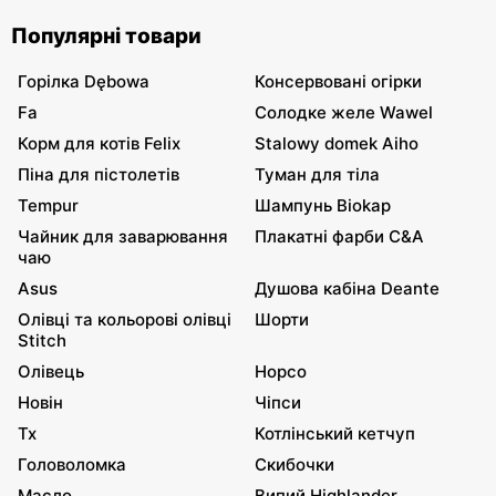
Популярні товари
Горілка Dębowa
Консервовані огірки
Fa
Солодке желе Wawel
Корм для котів Felix
Stalowy domek Aiho
Піна для пістолетів
Туман для тіла
Tempur
Шампунь Biokap
Чайник для заварювання
Плакатні фарби C&A
чаю
Asus
Душова кабіна Deante
Олівці та кольорові олівці
Шорти
Stitch
Олівець
Норсо
Новін
Чіпси
Tx
Котлінський кетчуп
Головоломка
Скибочки
Масло
Випий Highlander