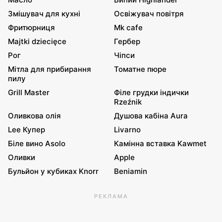
Змішувач для кухні
Освіжувач повітря
Фритюрниця
Mk cafe
Majtki dziecięce
Гербер
Рог
Чіпси
Мітла для прибирання
Томатне пюре
пилу
Grill Master
Філе грудки індички
Rzeźnik
Оливкова олія
Душова кабіна Aura
Lee Купер
Livarno
Біле вино Asolo
Камінна вставка Kawmet
Оливки
Apple
Бульйон у кубиках Knorr
Beniamin
РЕКЛАМА