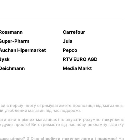
Rossmann
Carrefour
Super-Pharm
Jula
Auchan Hipermarket
Pepco
Jysk
RTV EURO AGD
Deichmann
Media Markt
 ви в першу чергу отримуватимете пропозиції від магазинів,
вій улюблений магазин під час подорожі.
вати ціни в різних магазинах і планувати розумно
покупки в
 це дуже просто! Ви отримаєте від нас нову рекламну газетку
ащою ціною
? З Ding.pl
робити покупки легко і приємно
! На