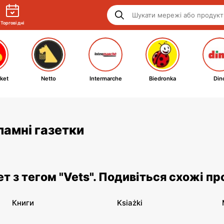
Торгові дні
ket
Netto
Intermarche
Biedronka
Din
кламні газетки
ет з тегом "Vets". Подивіться схожі пр
Книги
Ksiażki