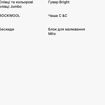
Олівці та кольорові
Гувер Bright
олівці Jumbo
ROCKWOOL
Чаша C &C
Бескиди
Блок для малювання
Mito