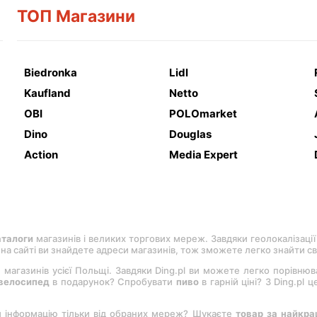
ТОП Магазини
Biedronka
Lidl
Kaufland
Netto
OBI
POLOmarket
Dino
Douglas
Action
Media Expert
аталоги
магазинів і великих торгових мереж. Завдяки геолокалізації
, на сайті ви знайдете адреси магазинів, тож зможете легко знайти с
 магазинів усієї Польщі. Завдяки Ding.pl ви можете легко порівню
велосипед
в подарунок? Спробувати
пиво
в гарній ціні? З Ding.pl
и інформацію тільки від обраних мереж? Шукаєте
товар за найкр