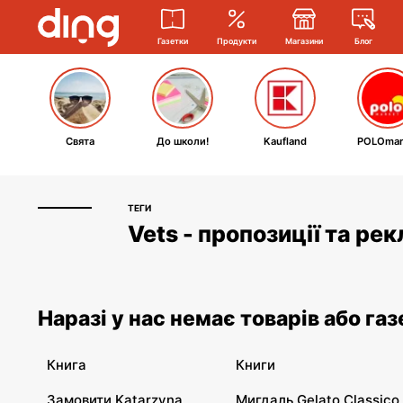
Газетки
Продукти
Магазини
Блог
Свята
До школи!
Kaufland
POLOmar
ТЕГИ
Vets - пропозиції та ре
Наразі у нас немає товарів або газ
Книга
Книги
Замовити Katarzyna
Мигдаль Gelato Classico