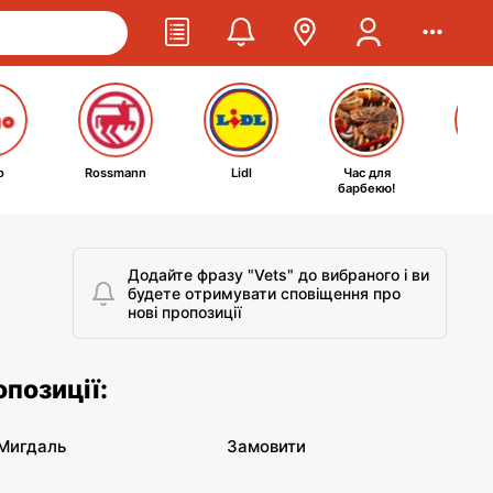
o
Rossmann
Lidl
Час для
Ta
барбекю!
kosm
Додайте фразу "Vets" до вибраного і ви
будете отримувати сповіщення про
нові пропозиції
опозиції:
Мигдаль
Замовити