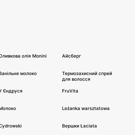
Оливкова олія Monini
Айсберг
Ванільне молоко
Термозахисний спрей
для волосся
У Єндруся
FruVita
Молоко
Leżanka warsztatowa
Cydrowski
Вершки Łaciata