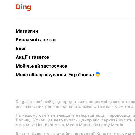
Ding
Магазини
Рекламні газетки
Блог
Акції з газеток
Мобільний застосунок
Мова обслуговування: Українська
Ding.pl це веб-сайт, що представляє
рекламні газетки
та
к
розташованих у безпосередній близькості від вас. Крім того
На нашому сайті ви знайдете найкращі
акції
і
пропозиції
з
Польщі
. Хочеш дешево купити
цукор
або
паркет
? Купити
магазину:
Lіdl
, Bіedronka,
Medіa Markt
або
Leroy Merlіn
.
Вас не цікавлять всі
акційні продукти
? Хочете отримуват