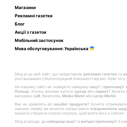
Магазини
Рекламні газетки
Блог
Акції з газеток
Мобільний застосунок
Мова обслуговування: Українська
Ding.pl це веб-сайт, що представляє
рекламні газетки
та
к
розташованих у безпосередній близькості від вас. Крім того
На нашому сайті ви знайдете найкращі
акції
і
пропозиції
з
Польщі
. Хочеш дешево купити
цукор
або
паркет
? Купити
магазину:
Lіdl
, Bіedronka,
Medіa Markt
або
Leroy Merlіn
.
Вас не цікавлять всі
акційні продукти
? Хочете отримуват
нашому сервісі ви можете налаштувати
повідомлення щодо
можете створити список покупок, щоб взяти його з собою!
Ding.pl всюди, де
найкращі акції
та
вигідні пропозиції
! З на