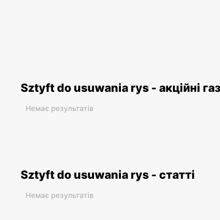
Sztyft do usuwania rys - акційні га
Немає результатів
Sztyft do usuwania rys - статті
Немає результатів