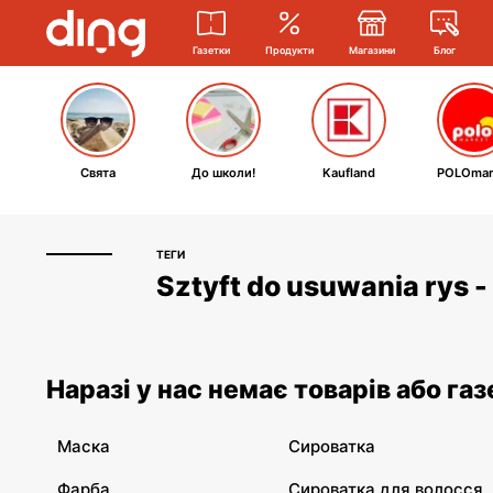
Газетки
Продукти
Магазини
Блог
Свята
До школи!
Kaufland
POLOmar
ТЕГИ
Sztyft do usuwania rys 
Наразі у нас немає товарів або газ
Маска
Сироватка
Фарба
Сироватка для волосся