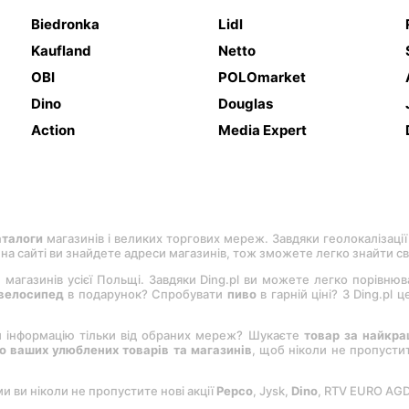
Biedronka
Lidl
Kaufland
Netto
OBI
POLOmarket
Dino
Douglas
Action
Media Expert
аталоги
магазинів і великих торгових мереж. Завдяки геолокалізації
, на сайті ви знайдете адреси магазинів, тож зможете легко знайти с
 магазинів усієї Польщі. Завдяки Ding.pl ви можете легко порівню
велосипед
в подарунок? Спробувати
пиво
в гарній ціні? З Ding.pl
и інформацію тільки від обраних мереж? Шукаєте
товар за найкр
 ваших улюблених товарів та магазинів
, щоб ніколи не пропуст
ми ви ніколи не пропустите нові акції
Pepco
, Jysk,
Dіno
, RTV EURO AG