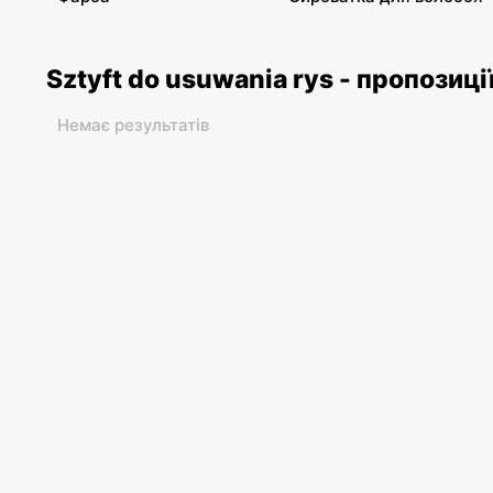
Sztyft do usuwania rys - пропозиці
Немає результатів