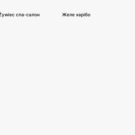
Żywiec спа-салон
Желе харібо