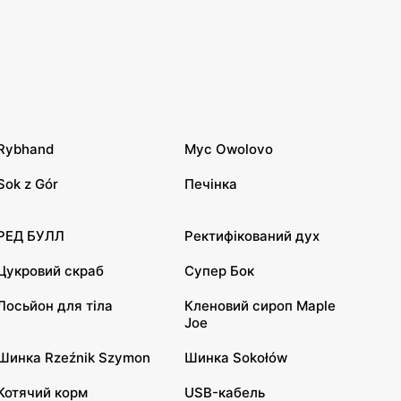
Rybhand
Мус Owolovo
Sok z Gór
Печінка
РЕД БУЛЛ
Ректифікований дух
Цукровий скраб
Супер Бок
Лосьйон для тіла
Кленовий сироп Maple
Joe
Шинка Rzeźnik Szymon
Шинка Sokołów
Котячий корм
USB-кабель