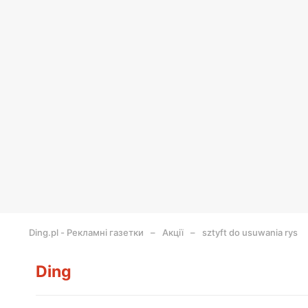
Ding.pl - Рекламні газетки
Акції
sztyft do usuwania rys
Ding