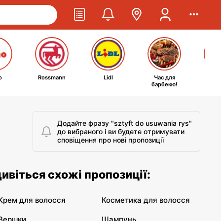
o
Rossmann
Lidl
Час для
Ta
барбекю!
kosm
Додайте фразу "sztyft do usuwania rys"
до вибраного і ви будете отримувати
сповіщення про нові пропозиції
одивіться схожі пропозиції:
Крем для волосся
Косметика для волосся
Вершки
Шампунь