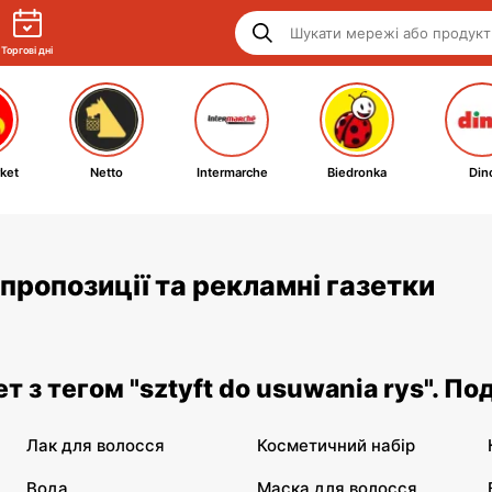
Торгові дні
ket
Netto
Intermarche
Biedronka
Din
- пропозиції та рекламні газетки
ет з тегом "sztyft do usuwania rys". П
Лак для волосся
Косметичний набір
Вода
Маска для волосся