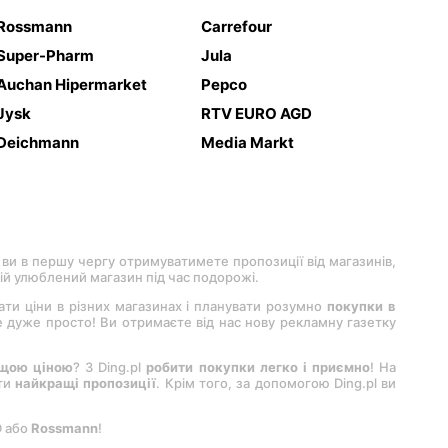
Rossmann
Carrefour
Super-Pharm
Jula
Auchan Hipermarket
Pepco
Jysk
RTV EURO AGD
Deichmann
Media Markt
 ви в першу чергу отримуватимете пропозиції від магазинів,
вій улюблений магазин під час подорожі.
вати ціни в різних магазинах і планувати розумно
покупки в
 це дуже просто! Ви отримаєте від нас нову рекламну газетку
ащою ціною
? З Ding.pl
робити покупки легко і приємно
! На
ити
найкращі пропозиції
. Крім того, за допомогою Ding.pl ви
D або
Rossmann
!