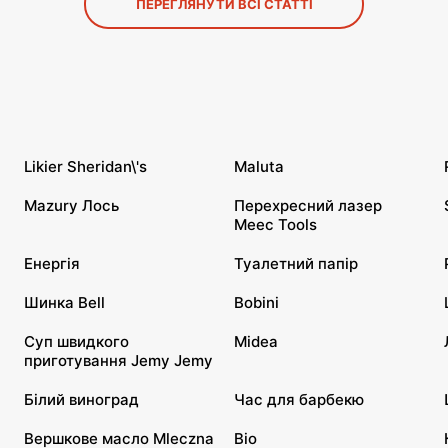
ПЕРЕГЛЯНУТИ ВСІ СТАТТІ
Likier Sheridan\'s
Maluta
Mazury Лось
Перехресний лазер
Meec Tools
Енергія
Туалетний папір
Шинка Bell
Bobini
Суп швидкого
Midea
приготування Jemy Jemy
Білий виноград
Час для барбекю
Вершкове масло Mleczna
Bio