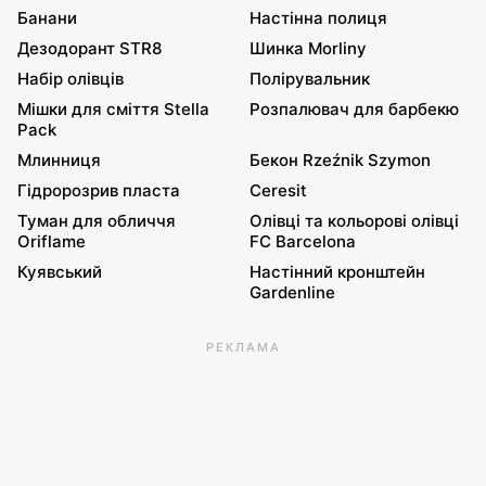
Банани
Настінна полиця
Дезодорант STR8
Шинка Morliny
Набір олівців
Полірувальник
Мішки для сміття Stella
Розпалювач для барбекю
Pack
Млинниця
Бекон Rzeźnik Szymon
Гідророзрив пласта
Ceresit
Туман для обличчя
Олівці та кольорові олівці
Oriflame
FC Barcelona
Куявський
Настінний кронштейн
Gardenline
РЕКЛАМА