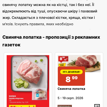
свинячу лопатку можна як на кістці, так і без неї. Її
відокремлюють від туші, опускаючи шкіру і пахвовий
жир. Складається з плечової кістки, хряща, кістки і
м'язів. Існують правила, яких необхідно
дотримуватися, щоб дозволити продаж свинячої
Свиняча лопатка - пропозиції з рекламних
лопатки. На поверхні лопатки не повинно бути крові і
не повинно бути пошкоджених кісток. Пліснява і
газеток
потемніння неприпустимі. Розморожене м'ясо може
бути злегка вологим. Колір лопатки та її запах також
мають важливе значення. Рекомендується, щоб він
був світло-рожевого кольору. Жир на м'ясі повинен
35% ДЕШЕВШЕ!
бути білим, злегка кремовим або рожевим.
8
99
Заморожена свиняча лопатка може мати злегка
сіруватий відтінок. Аромат повинен бути відповідним і
Свиняча лопатка
специфічним для м'яса. Свиняча лопатка
5
-
19 серп. 2026
використовується в багатьох кулінарних рецептах.