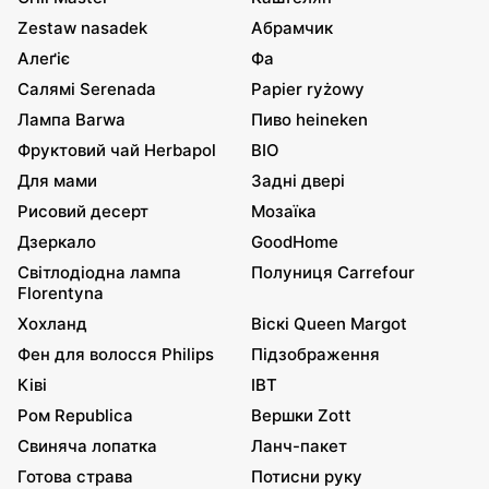
Zestaw nasadek
Абрамчик
Алеґіє
Фа
Салямі Serenada
Papier ryżowy
Лампа Barwa
Пиво heineken
Фруктовий чай Herbapol
BIO
Для мами
Задні двері
Рисовий десерт
Мозаїка
Дзеркало
GoodHome
Світлодіодна лампа
Полуниця Carrefour
Florentyna
Хохланд
Віскі Queen Margot
Фен для волосся Philips
Підзображення
Ківі
IBT
Ром Republica
Вершки Zott
Свиняча лопатка
Ланч-пакет
Готова страва
Потисни руку