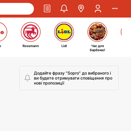
o
Rossmann
Lidl
Час для
Ta
барбекю!
kosm
Додайте фразу "Sopro" до вибраного і
ви будете отримувати сповіщення про
нові пропозиції