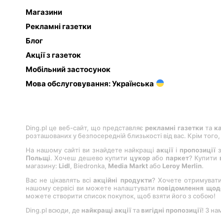
Магазини
Рекламні газетки
Блог
Акції з газеток
Мобільний застосунок
Мова обслуговування: Українська
Ding.pl це веб-сайт, що представляє
рекламні газетки
та
к
розташованих у безпосередній близькості від вас. Крім того
На нашому сайті ви знайдете найкращі
акції
і
пропозиції
з
Польщі
. Хочеш дешево купити
цукор
або
паркет
? Купити
магазину:
Lіdl
, Bіedronka,
Medіa Markt
або
Leroy Merlіn
.
Вас не цікавлять всі
акційні продукти
? Хочете отримуват
нашому сервісі ви можете налаштувати
повідомлення щодо
можете створити список покупок, щоб взяти його з собою!
Ding.pl всюди, де
найкращі акції
та
вигідні пропозиції
! З на