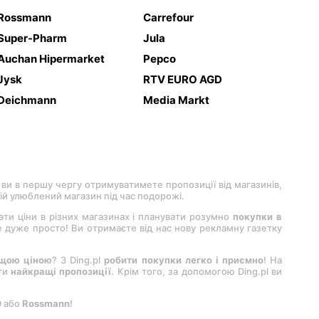
Rossmann
Carrefour
Super-Pharm
Jula
Auchan Hipermarket
Pepco
Jysk
RTV EURO AGD
Deichmann
Media Markt
 ви в першу чергу отримуватимете пропозиції від магазинів,
вій улюблений магазин під час подорожі.
вати ціни в різних магазинах і планувати розумно
покупки в
 це дуже просто! Ви отримаєте від нас нову рекламну газетку
ащою ціною
? З Ding.pl
робити покупки легко і приємно
! На
ити
найкращі пропозиції
. Крім того, за допомогою Ding.pl ви
D або
Rossmann
!