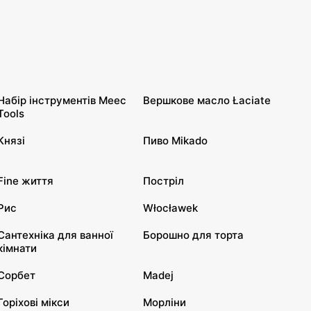
Набір інструментів Meec
Вершкове масло Łaciate
Tools
Князі
Пиво Mikado
Fine життя
Постріл
Рис
Włocławek
Сантехніка для ванної
Борошно для торта
кімнати
Сорбет
Madej
Горіхові мікси
Морліни