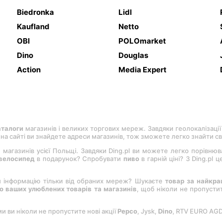
Biedronka
Lidl
Kaufland
Netto
OBI
POLOmarket
Dino
Douglas
Action
Media Expert
аталоги
магазинів і великих торгових мереж. Завдяки геолокалізації
, на сайті ви знайдете адреси магазинів, тож зможете легко знайти с
 магазинів усієї Польщі. Завдяки Ding.pl ви можете легко порівню
велосипед
в подарунок? Спробувати
пиво
в гарній ціні? З Ding.pl
и інформацію тільки від обраних мереж? Шукаєте
товар за найкр
 ваших улюблених товарів та магазинів
, щоб ніколи не пропуст
ми ви ніколи не пропустите нові акції
Pepco
, Jysk,
Dіno
, RTV EURO AG