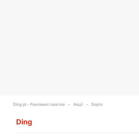
Ding.pl - Рекламні газетки
Акції
Sopro
Ding