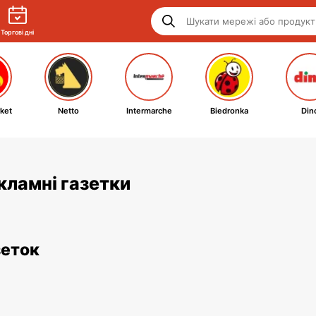
Торгові дні
ket
Netto
Intermarche
Biedronka
Din
екламні газетки
зеток