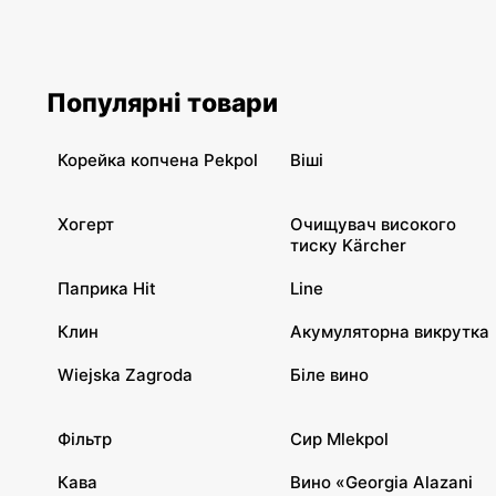
Популярні товари
Корейка копчена Pekpol
Віші
Хогерт
Очищувач високого
тиску Kärcher
Паприка Hit
Line
Клин
Акумуляторна викрутка
Wiejska Zagroda
Біле вино
Фільтр
Сир Mlekpol
Кава
Вино «Georgia Alazani