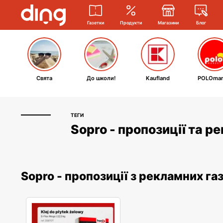
Газетки
Продукти
Магазини
Блог
Свята
До школи!
Kaufland
POLOmar
ТЕГИ
Sopro - пропозиції та р
Sopro - пропозиції з рекламних га