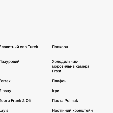
Блакитний сир Turek
Попкорн
Лазуровий
Холодильник-
морозильна камера
Frost
Ferrex
Плафон
Sinsay
Ігри
Торти Frank & Oli
Паста Polmak
Lay's
Настінний кронштейн