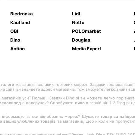
Biedronka
Lidl
Kaufland
Netto
OBI
POLOmarket
Dino
Douglas
Action
Media Expert
аталоги
магазинів і великих торгових мереж. Завдяки геолокалізації
, на сайті ви знайдете адреси магазинів, тож зможете легко знайти с
 магазинів усієї Польщі. Завдяки Ding.pl ви можете легко порівню
велосипед
в подарунок? Спробувати
пиво
в гарній ціні? З Ding.pl
и інформацію тільки від обраних мереж? Шукаєте
товар за найкр
 ваших улюблених товарів та магазинів
, щоб ніколи не пропуст
ми ви ніколи не пропустите нові акції
Pepco
, Jysk,
Dіno
, RTV EURO AG