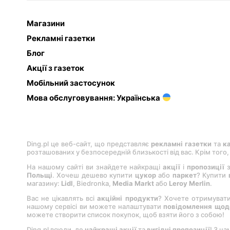
Магазини
Рекламні газетки
Блог
Акції з газеток
Мобільний застосунок
Мова обслуговування: Українська
Ding.pl це веб-сайт, що представляє
рекламні газетки
та
к
розташованих у безпосередній близькості від вас. Крім того
На нашому сайті ви знайдете найкращі
акції
і
пропозиції
з
Польщі
. Хочеш дешево купити
цукор
або
паркет
? Купити
магазину:
Lіdl
, Bіedronka,
Medіa Markt
або
Leroy Merlіn
.
Вас не цікавлять всі
акційні продукти
? Хочете отримуват
нашому сервісі ви можете налаштувати
повідомлення щодо
можете створити список покупок, щоб взяти його з собою!
Ding.pl всюди, де
найкращі акції
та
вигідні пропозиції
! З на