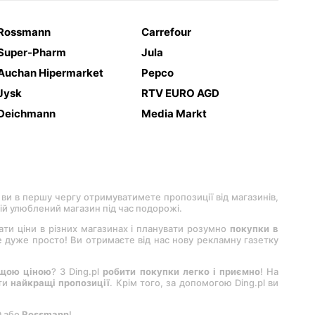
Rossmann
Carrefour
Super-Pharm
Jula
Auchan Hipermarket
Pepco
Jysk
RTV EURO AGD
Deichmann
Media Markt
 ви в першу чергу отримуватимете пропозиції від магазинів,
вій улюблений магазин під час подорожі.
вати ціни в різних магазинах і планувати розумно
покупки в
 це дуже просто! Ви отримаєте від нас нову рекламну газетку
ащою ціною
? З Ding.pl
робити покупки легко і приємно
! На
ити
найкращі пропозиції
. Крім того, за допомогою Ding.pl ви
D або
Rossmann
!