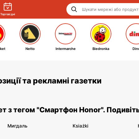
Торгові дні
ket
Netto
Intermarche
Biedronka
Din
зиції та рекламні газетки
зет з тегом "Смартфон Honor". Подивіт
Мигдаль
Ksiażki