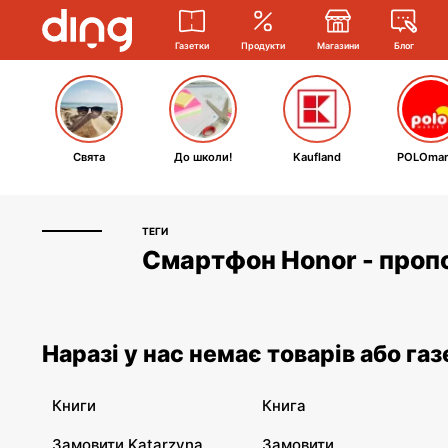
Газетки
Продукти
Магазини
Блог
Свята
До школи!
Kaufland
POLOmar
ТЕГИ
Смартфон Honor - пропо
Наразі у нас немає товарів або га
Книги
Книга
Замовити Katarzyna
Замовити