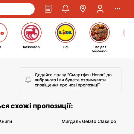
o
Rossmann
Lidl
Час для
Ta
барбекю!
kosm
Додайте фразу "Смартфон Honor" до
вибраного і ви будете отримувати
сповіщення про нові пропозиції
ься схожі пропозиції:
Книги
Мигдаль Gelato Classico