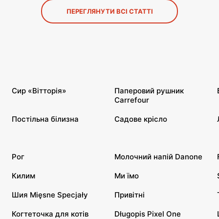
ПЕРЕГЛЯНУТИ ВСІ СТАТТІ
Сир «Вітторія»
Паперовий рушник
Carrefour
Постільна білизна
Садове крісло
Рог
Молочний напій Danone
Килим
Ми їмо
Шия Mięsne Specjały
Привітні
Когтеточка для котів
Długopis Pixel One