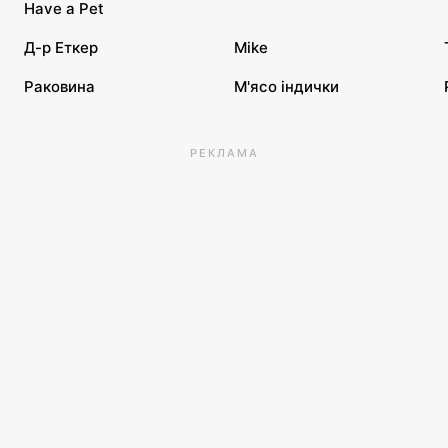
Have a Pet
Д-р Еткер
Mike
Раковина
М'ясо індички
РЕКЛАМА