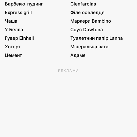
Барбекю-пудинг
Glenfarclas
Express grill
Філе оселедця
Чаша
Маркери Bambino
У Белла
Соус Dawtona
Гувер Einhell
Туалетний папір Lanna
Хогерт
Мінеральна вата
Цемент
Адаме
РЕКЛАМА