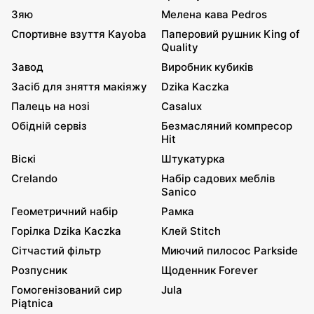
Зяю
Мелена кава Pedros
Спортивне взуття Kayoba
Паперовий рушник King of
Quality
Завод
Виробник кубиків
Засіб для зняття макіяжу
Dzika Kaczka
Палець на нозі
Casalux
Обідній сервіз
Безмасляний компресор
Hit
Віскі
Штукатурка
Crelando
Набір садових меблів
Sanico
Геометричний набір
Рамка
Горілка Dzika Kaczka
Клей Stitch
Сітчастий фільтр
Миючий пилосос Parkside
Розпусник
Щоденник Forever
Гомогенізований сир
Jula
Piątnica