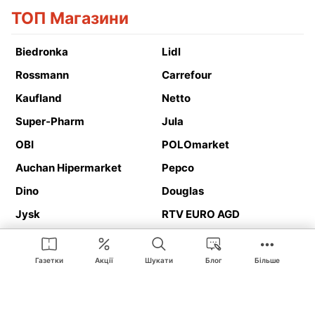
ТОП Магазини
Biedronka
Lidl
Rossmann
Carrefour
Kaufland
Netto
Super-Pharm
Jula
OBI
POLOmarket
Auchan Hipermarket
Pepco
Dino
Douglas
Jysk
RTV EURO AGD
Action
Media Expert
Deichmann
Media Markt
Газетки
Акції
Шукати
Блог
Більше
Ding.pl це веб-сайт, що представляє
рекламні газетки
та
каталоги
магазинів і великих торгових мереж. Завдяки