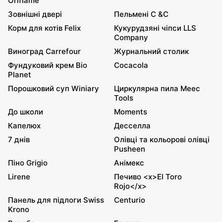
Oriflame
Зовнішні двері
Пельмені C &C
Корм для котів Felix
Кукурудзяні чіпси LLS
Company
Виноград Carrefour
Журнальний столик
Фундуковий крем Bio
Cocacola
Planet
Порошковий суп Winiary
Циркулярна пила Meec
Tools
До школи
Moments
Капелюх
Десселла
7 днів
Олівці та кольорові олівці
Pusheen
Піно Grigio
Анімекс
Lirene
Печиво <x>El Toro
Rojo</x>
Панель для підлоги Swiss
Centurio
Krono