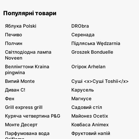
Популярні товари
Яблука Polski
DRObra
Печиво
Серенада
Полчин
Підляська Wędzarnia
Світлодіодна лампа
Groszek Bonduelle
Noveen
Веллінгтони Kraina
Огірок Arhelan
pingwina
Випий Monte
Суші <x>Суші Toshii</x>
Диван С!
Карусель
Фен
Магнусе
Grill express grill
Садовий стіл
Куряча четвертина P&G
Майонез Ocetix
Монте Десерт
Ковбаса Animex
Парфумована вода
Фруктовий напій