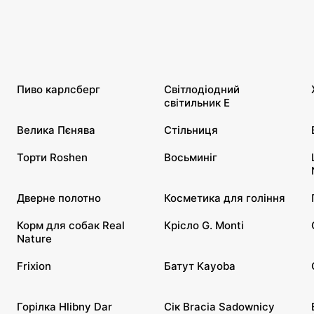
Пиво карлсберг
Світлодіодний
світильник E
Велика Пєнява
Стільниця
Торти Roshen
Восьминіг
Дверне полотно
Косметика для гоління
Корм для собак Real
Крісло G. Monti
Nature
Frixion
Батут Kayoba
Горілка Hlibny Dar
Сік Bracia Sadownicy