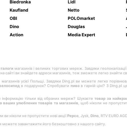
Biedronka
Lidl
Kaufland
Netto
OBI
POLOmarket
Dino
Douglas
Action
Media Expert
аталоги
магазинів і великих торгових мереж. Завдяки геолокалізації
, на сайті ви знайдете адреси магазинів, тож зможете легко знайти с
 магазинів усієї Польщі. Завдяки Ding.pl ви можете легко порівню
велосипед
в подарунок? Спробувати
пиво
в гарній ціні? З Ding.pl
и інформацію тільки від обраних мереж? Шукаєте
товар за найкр
 ваших улюблених товарів та магазинів
, щоб ніколи не пропуст
ми ви ніколи не пропустите нові акції
Pepco
, Jysk,
Dіno
, RTV EURO AG
Ви можете завантажити його безкоштовно з нашого сайту.