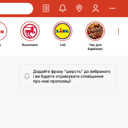
o
Rossmann
Lidl
Час для
Ta
барбекю!
kosm
Додайте фразу "шерсть" до вибраного
і ви будете отримувати сповіщення
про нові пропозиції