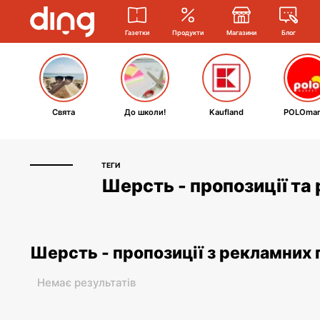
Газетки
Продукти
Магазини
Блог
Свята
До школи!
Kaufland
POLOmar
ТЕГИ
Шерсть - пропозиції та
Шерсть - пропозиції з рекламних 
Немає результатів