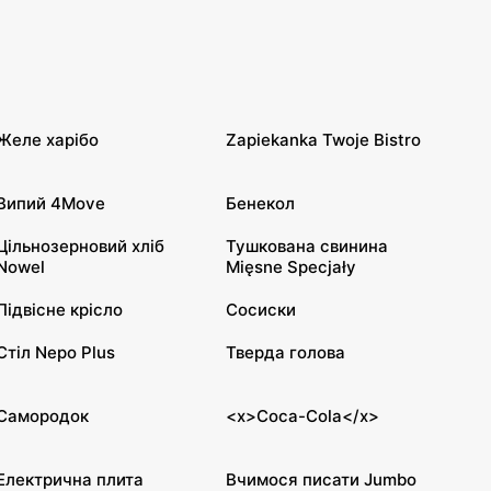
Желе харібо
Zapiekanka Twoje Bistro
Випий 4Move
Бенекол
Цільнозерновий хліб
Тушкована свинина
Nowel
Mięsne Specjały
Підвісне крісло
Сосиски
Стіл Nepo Plus
Тверда голова
Самородок
<x>Coca-Cola</x>
Електрична плита
Вчимося писати Jumbo