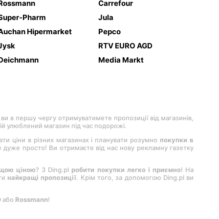
Rossmann
Carrefour
Super-Pharm
Jula
Auchan Hipermarket
Pepco
Jysk
RTV EURO AGD
Deichmann
Media Markt
 ви в першу чергу отримуватимете пропозиції від магазинів,
вій улюблений магазин під час подорожі.
вати ціни в різних магазинах і планувати розумно
покупки в
 це дуже просто! Ви отримаєте від нас нову рекламну газетку
ащою ціною
? З Ding.pl
робити покупки легко і приємно
! На
ити
найкращі пропозиції
. Крім того, за допомогою Ding.pl ви
D або
Rossmann
!