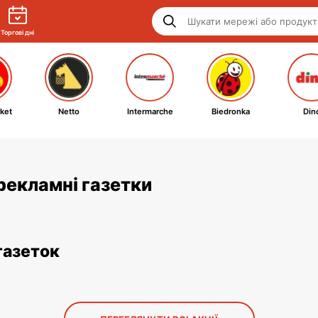
Торгові дні
ket
Netto
Intermarche
Biedronka
Din
 рекламні газетки
газеток