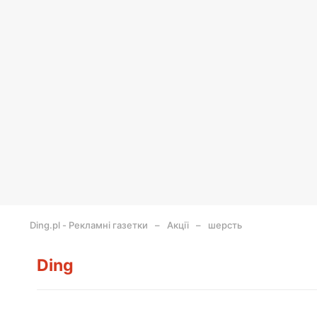
Ding.pl - Рекламні газетки
Акції
шерсть
Ding