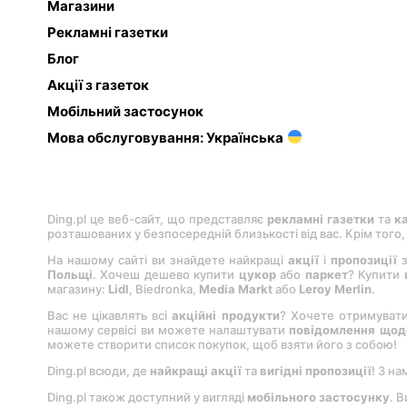
Магазини
Рекламні газетки
Блог
Акції з газеток
Мобільний застосунок
Мова обслуговування: Українська
Ding.pl це веб-сайт, що представляє
рекламні газетки
та
к
розташованих у безпосередній близькості від вас. Крім того
На нашому сайті ви знайдете найкращі
акції
і
пропозиції
з
Польщі
. Хочеш дешево купити
цукор
або
паркет
? Купити
магазину:
Lіdl
, Bіedronka,
Medіa Markt
або
Leroy Merlіn
.
Вас не цікавлять всі
акційні продукти
? Хочете отримуват
нашому сервісі ви можете налаштувати
повідомлення щодо
можете створити список покупок, щоб взяти його з собою!
Ding.pl всюди, де
найкращі акції
та
вигідні пропозиції
! З на
Ding.pl також доступний у вигляді
мобільного застосунку
. 