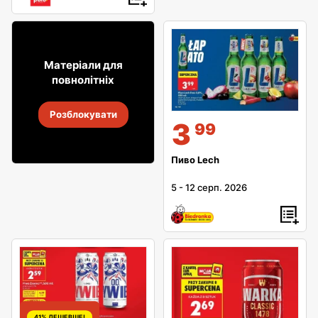
20% ДЕШЕВШЕ!
7
99
Матеріали для
повнолітніх
Сидр Cydrowski
Розблокувати
26 лип.
-
8 серп. 2026
3
99
Пиво Lech
5
-
12 серп. 2026
41% ДЕШЕВШЕ!