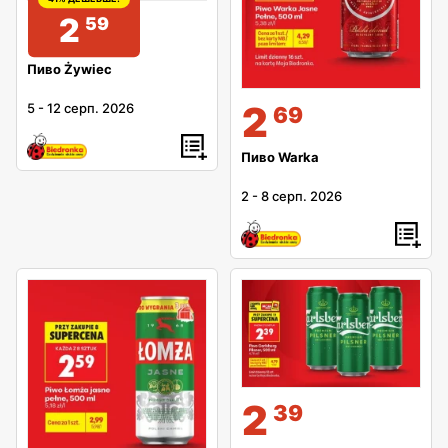
2
59
Пиво Żywiec
2
5
-
12 серп. 2026
69
Пиво Warka
2
-
8 серп. 2026
2
39