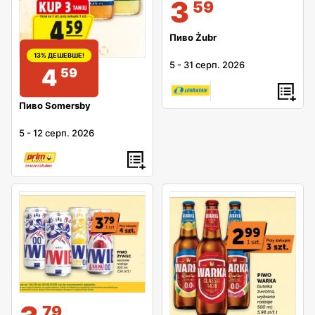
3
59
Пиво Żubr
13% ДЕШЕВШЕ!
5
-
31 серп. 2026
4
59
Пиво Somersby
5
-
12 серп. 2026
79