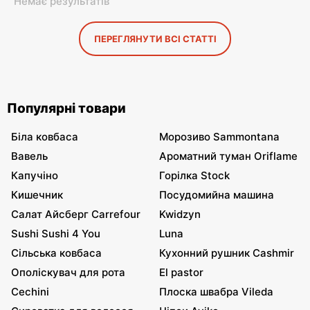
Немає результатів
ПЕРЕГЛЯНУТИ ВСІ СТАТТІ
Популярні товари
Біла ковбаса
Морозиво Sammontana
Вавель
Ароматний туман Oriflame
Капучіно
Горілка Stock
Кишечник
Посудомийна машина
Салат Айсберг Carrefour
Kwidzyn
Sushi Sushi 4 You
Luna
Сільська ковбаса
Кухонний рушник Cashmir
Ополіскувач для рота
El pastor
Cechini
Плоска швабра Vileda