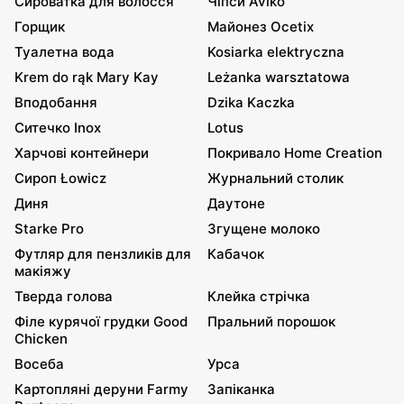
Сироватка для волосся
Чіпси Aviko
Горщик
Майонез Ocetix
Туалетна вода
Kosiarka elektryczna
Krem do rąk Mary Kay
Leżanka warsztatowa
Вподобання
Dzika Kaczka
Ситечко Inox
Lotus
Харчові контейнери
Покривало Home Creation
Сироп Łowicz
Журнальний столик
Диня
Даутоне
Starke Pro
Згущене молоко
Футляр для пензликів для
Кабачок
макіяжу
Тверда голова
Клейка стрічка
Філе курячої грудки Good
Пральний порошок
Chicken
Восеба
Урса
Картопляні деруни Farmy
Запіканка