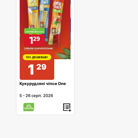
13% ДЕШЕВШЕ!
1
29
Кукурудзяні чіпси One
5
-
26 серп. 2026