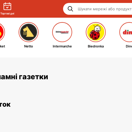
Торгові дні
ket
Netto
Intermarche
Biedronka
Din
ламні газетки
ток