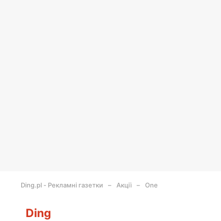
Ding.pl - Рекламні газетки
Акції
One
Ding