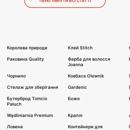
ПЕРЕГЛЯНУТИ ВСІ СТАТТІ
Королева природи
Клей Stitch
Раковина Quality
Фарба для волосся
Joanna
Чорнило
Ковбаса Olewnik
Стелаж для зберігання
Gardenic
Бутерброд Tomcio
Боже
Paluch
Wędliniarnia Premium
Краплі
Ловена
Контейнери для