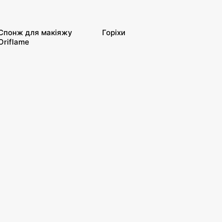
Спонж для макіяжу
Горіхи
Oriflame