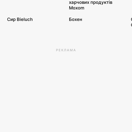
харчових продуктів
Moxom
Сир Bieluch
Бохен
РЕКЛАМА