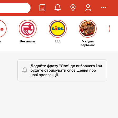
o
Rossmann
Lidl
Час для
Ta
барбекю!
kosm
Додайте фразу "One" до вибраного і ви
будете отримувати сповіщення про
нові пропозиції