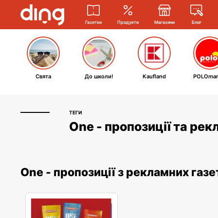
Газетки
Продукти
Магазини
Блог
Свята
До школи!
Kaufland
POLOmar
ТЕГИ
One - пропозиції та рек
One - пропозиції з рекламних газе