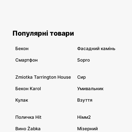
Популярні товари
Бекон
Фасадний камінь
Смартфон
Sopro
Zmiotka Tarrington House
Сир
Бекон Karol
Умивальник
Кулак
Взуття
Поличка Hit
Німм2
Вино Żabka
Мізерний