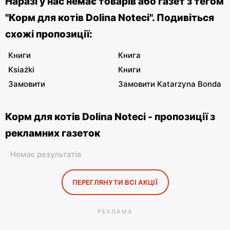
Наразі у нас немає товарів або газет з тегом
"Корм для котів Dolina Noteci". Подивіться
схожі пропозиції:
Книги
Книга
Ksiażki
Книги
Замовити
Замовити Katarzyna Bonda
Корм для котів Dolina Noteci - пропозиції з
рекламних газеток
Немає результатів
ПЕРЕГЛЯНУТИ ВСІ АКЦІЇ
РЕКЛАМА