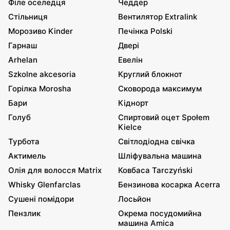
Філе оселедця
Чеддер
Стільниця
Вентилятор Extralink
Морозиво Kinder
Печінка Polski
Гарнаш
Двері
Arhelan
Евелін
Szkolne akcesoria
Круглий блокнот
Горілка Morosha
Сковорода максимум
Бари
Кіднорт
Голуб
Спиртовий оцет Społem
Kielce
Турбота
Світлодіодна свічка
Актимель
Шліфувальна машина
Олія для волосся Matrix
Ковбаса Tarczyński
Whisky Glenfarclas
Бензинова косарка Acerra
Сушені помідори
Лосьйон
Пензлик
Окрема посудомийна
машина Amica