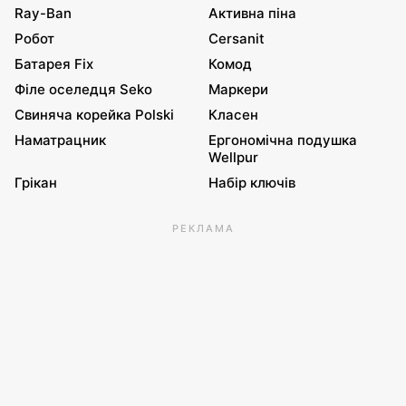
Ray-Ban
Активна піна
Робот
Cersanit
Батарея Fix
Комод
Філе оселедця Seko
Маркери
Свиняча корейка Polski
Класен
Наматрацник
Ергономічна подушка
Wellpur
Грікан
Набір ключів
РЕКЛАМА