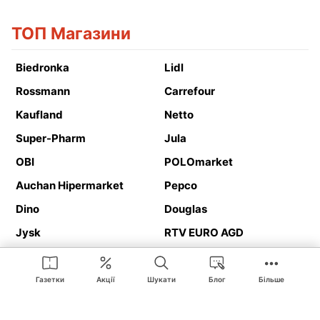
ТОП Магазини
Biedronka
Lidl
Rossmann
Carrefour
Kaufland
Netto
Super-Pharm
Jula
OBI
POLOmarket
Auchan Hipermarket
Pepco
Dino
Douglas
Jysk
RTV EURO AGD
Action
Media Expert
Deichmann
Media Markt
Газетки
Акції
Шукати
Блог
Більше