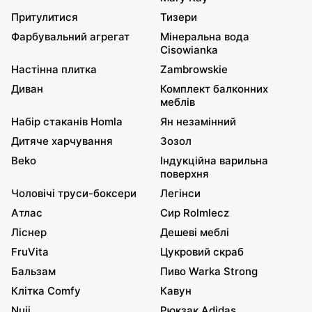
Притулитися
Тизери
Фарбувальний агрегат
Мінеральна вода
Cisowianka
Настінна плитка
Zambrowskie
Диван
Комплект балконних
меблів
Набір стаканів Homla
Ян незамінний
Дитяче харчування
Зозол
Beko
Індукційна варильна
поверхня
Чоловічі труси-боксери
Легінси
Атлас
Сир Rolmlecz
Ліснер
Дешеві меблі
FruVita
Цукровий скраб
Бальзам
Пиво Warka Strong
Клітка Comfy
Кавун
Nuii
Рюкзак Adidas