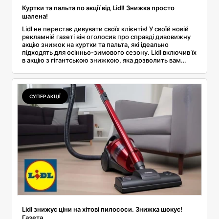
Куртки та пальта по акції від Lidl! Знижка просто
шалена!
Lidl не перестає дивувати своїх клієнтів! У своїй новій
рекламній газеті він оголосив про справді дивовижну
акцію знижок на куртки та пальта, які ідеально
підходять для осінньо-зимового сезону. Lidl включив їх
в акцію з гігантською знижкою, яка дозволить вам
заощадити чимало грошей. Дізнайтеся більше про цю
пропозицію в нашій статті. Прочитайте її!
СУПЕР АКЦІЇ
Lidl знижує ціни на хітові пилососи. Знижка шокує!
Газета