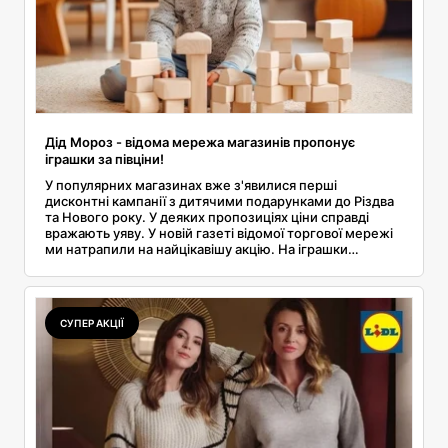
Дід Мороз - відома мережа магазинів пропонує
іграшки за півціни!
У популярних магазинах вже з'явилися перші
дисконтні кампанії з дитячими подарунками до Різдва
та Нового року. У деяких пропозиціях ціни справді
вражають уяву. У новій газеті відомої торгової мережі
ми натрапили на найцікавішу акцію. На іграшки
знизили ціну до 50%. Дізнайтеся більше подробиць.
СУПЕР АКЦІЇ