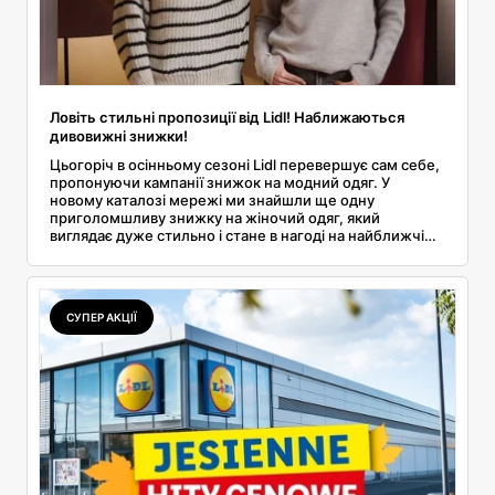
Ловіть стильні пропозиції від Lidl! Наближаються
дивовижні знижки!
Цьогоріч в осінньому сезоні Lidl перевершує сам себе,
пропонуючи кампанії знижок на модний одяг. У
новому каталозі мережі ми знайшли ще одну
приголомшливу знижку на жіночий одяг, який
виглядає дуже стильно і стане в нагоді на найближчі
кілька місяців. Що ви будете купувати дешевше?
Подробиці цієї акції ви можете знайти в нашій статті.
СУПЕР АКЦІЇ