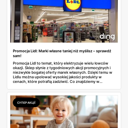
Promocja Lidl: Marki własne taniej niż myślisz – sprawdź
sam!
Promocja Lidl to temat, który elektryzuje wielu łowców
okazji. Sklep słynie z tygodniowych akcji promocyjnych i
niezwykle bogatej oferty marek własnych. Dzięki temu w
Lidlu można upolować wysokiej jakości produkty w
cenach, które potrafią zadziwić. Co znajdziemy w
aktualnych promocjach i które marki warto mieć na oku?
Przekonajmy się!
СУПЕР АКЦІЇ