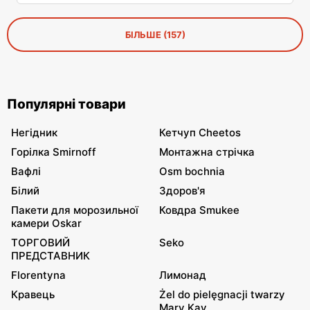
особливості він має.
БІЛЬШЕ (157)
Популярні товари
Негідник
Кетчуп Cheetos
Горілка Smirnoff
Монтажна стрічка
Вафлі
Osm bochnia
Білий
Здоров'я
Пакети для морозильної
Ковдра Smukee
камери Oskar
ТОРГОВИЙ
Seko
ПРЕДСТАВНИК
Florentyna
Лимонад
Кравець
Żel do pielęgnacji twarzy
Mary Kay