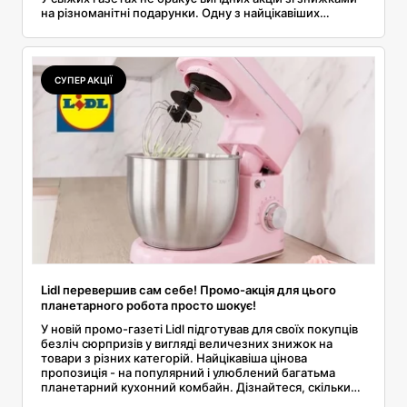
на різноманітні подарунки. Одну з найцікавіших
акційних пропозицій з подарунками підготувала
компанія Lidl. З цієї статті ви дізнаєтесь, на які товари
надаються знижки. Читайте далі!
СУПЕР АКЦІЇ
Lidl перевершив сам себе! Промо-акція для цього
планетарного робота просто шокує!
У новій промо-газеті Lidl підготував для своїх покупців
безліч сюрпризів у вигляді величезних знижок на
товари з різних категорій. Найцікавіша цінова
пропозиція - на популярний і улюблений багатьма
планетарний кухонний комбайн. Дізнайтеся, скільки
ви зможете заощадити на цьому приладі та які