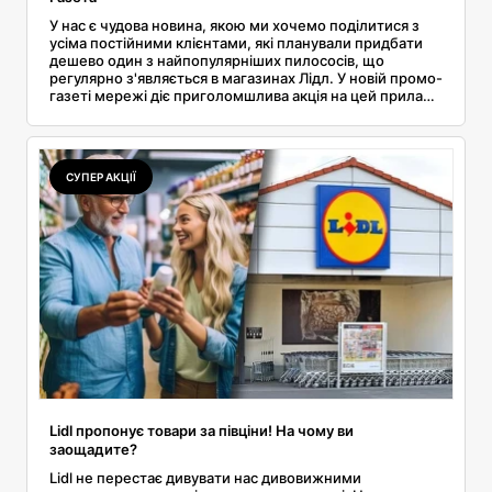
У нас є чудова новина, якою ми хочемо поділитися з
усіма постійними клієнтами, які планували придбати
дешево один з найпопулярніших пилососів, що
регулярно з'являється в магазинах Лідл. У новій промо-
газеті мережі діє приголомшлива акція на цей прилад,
знижка величезна і дозволить заощадити значну суму.
Детальніше про цю цінову можливість читайте в нашій
статті.
СУПЕР АКЦІЇ
Lidl пропонує товари за півціни! На чому ви
заощадите?
Lidl не перестає дивувати нас дивовижними