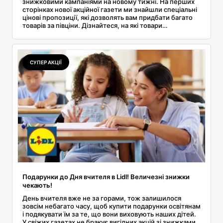
знижковими кампаніями на новому тижні. На перших
сторінках нової акційної газети ми знайшли спеціальні
цінові пропозиції, які дозволять вам придбати багато
товарів за півціни. Дізнайтеся, на які товари
поширюється 50-відсоткова знижка і до якого часу ви
можете нею скористатися.
СУПЕР АКЦІЇ
Подарунки до Дня вчителя в Lidl! Величезні знижки
чекають!
День вчителя вже не за горами, тож залишилося
зовсім небагато часу, щоб купити подарунки освітянам
і подякувати їм за те, що вони виховують наших дітей.
У свіжих газетах не бракує вигідних акцій зі знижками